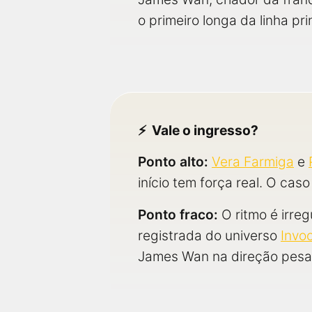
o primeiro longa da linha pri
Vale o ingresso?
Ponto alto:
Vera Farmiga
e
início tem força real. O caso
Ponto fraco:
O ritmo é irre
registrada do universo
Invo
James Wan na direção pesa 