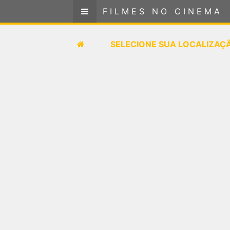
FILMES NO CINEMA
FILMES NO CINEMA
SELECIONE SUA LOCALIZAÇÃO
SELECIONE SUA LOCALIZAÇ
FILMES EM CARTAZ
PRÓXIMOS LANÇAMENTOS
GÊNEROS
NOTÍCIAS
PÁGINA INICIAL
FilmesNoCinema.com.br
é o maior localizador de
filmes e sessões de cinema no Brasil. Através dele,
você pode encontrar os filmes no cinema mais