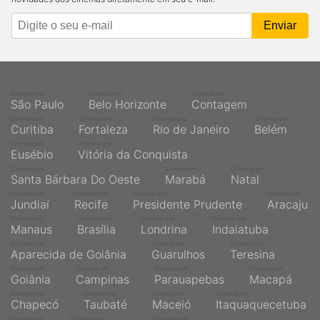
Cinemas em
Cinemas em
Cinemas em
São Paulo
Belo Horizonte
Contagem
Cinemas em
Cinemas em
Cinemas em
Cinemas em
Curitiba
Fortaleza
Rio de Janeiro
Belém
Cinemas em
Cinemas em
Eusébio
Vitória da Conquista
Cinemas em
Cinemas em
Cinemas em
Santa Bárbara Do Oeste
Marabá
Natal
Cinemas em
Cinemas em
Cinemas em
Cinemas em
Jundiaí
Recife
Presidente Prudente
Aracaju
Cinemas em
Cinemas em
Cinemas em
Cinemas em
Manaus
Brasília
Londrina
Indaiatuba
Cinemas em
Cinemas em
Cinemas em
Aparecida de Goiânia
Guarulhos
Teresina
Cinemas em
Cinemas em
Cinemas em
Cinemas em
Goiânia
Campinas
Parauapebas
Macapá
Cinemas em
Cinemas em
Cinemas em
Cinemas em
Chapecó
Taubaté
Maceió
Itaquaquecetuba
Cinemas em
Cinemas em
Cinemas em