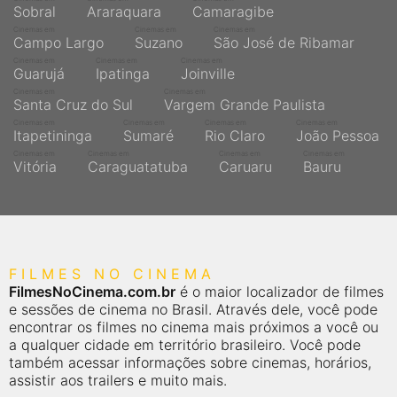
Sobral
Araraquara
Camaragibe
Cinemas em
Cinemas em
Cinemas em
Campo Largo
Suzano
São José de Ribamar
Cinemas em
Cinemas em
Cinemas em
Guarujá
Ipatinga
Joinville
Cinemas em
Cinemas em
Santa Cruz do Sul
Vargem Grande Paulista
Cinemas em
Cinemas em
Cinemas em
Cinemas em
Itapetininga
Sumaré
Rio Claro
João Pessoa
Cinemas em
Cinemas em
Cinemas em
Cinemas em
Vitória
Caraguatatuba
Caruaru
Bauru
FILMES NO CINEMA
FilmesNoCinema.com.br
é o maior localizador de filmes
e sessões de cinema no Brasil. Através dele, você pode
encontrar os filmes no cinema mais próximos a você ou
a qualquer cidade em território brasileiro. Você pode
também acessar informações sobre cinemas, horários,
assistir aos trailers e muito mais.