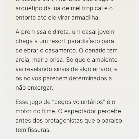
qualquer cidade em território brasileiro. Você pode também
acessar informações sobre cinemas, horários, assistir aos
arquétipo da lua de mel tropical e o
trailers e muito mais.
entorta até ele virar armadilha.
A premissa é direta: um casal jovem
chega a um resort paradisíaco para
celebrar o casamento. O cenário tem
areia, mar e brisa. Só que o ambiente
vai revelando sinais de algo errado, e
os noivos parecem determinados a
não enxergar.
Esse jogo de "cegos voluntários" é o
motor do filme. O espectador percebe
antes dos protagonistas que o paraíso
tem fissuras.