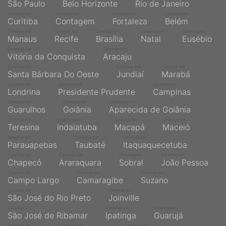
São Paulo
Belo Horizonte
Rio de Janeiro
Cinemas em
Cinemas em
Cinemas em
Cinemas em
Curitiba
Contagem
Fortaleza
Belém
Cinemas em
Cinemas em
Cinemas em
Cinemas em
Cinemas em
Manaus
Recife
Brasília
Natal
Eusébio
Cinemas em
Cinemas em
Vitória da Conquista
Aracaju
Cinemas em
Cinemas em
Cinemas em
Santa Bárbara Do Oeste
Jundiaí
Marabá
Cinemas em
Cinemas em
Cinemas em
Londrina
Presidente Prudente
Campinas
Cinemas em
Cinemas em
Cinemas em
Guarulhos
Goiânia
Aparecida de Goiânia
Cinemas em
Cinemas em
Cinemas em
Cinemas em
Teresina
Indaiatuba
Macapá
Maceió
Cinemas em
Cinemas em
Cinemas em
Parauapebas
Taubaté
Itaquaquecetuba
Cinemas em
Cinemas em
Cinemas em
Cinemas em
Chapecó
Araraquara
Sobral
João Pessoa
Cinemas em
Cinemas em
Cinemas em
Campo Largo
Camaragibe
Suzano
Cinemas em
Cinemas em
São José do Rio Preto
Joinville
Cinemas em
Cinemas em
Cinemas em
São José de Ribamar
Ipatinga
Guarujá
Cinemas em
Cinemas em
Cinemas em