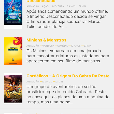
Desconectado
ANIMAÇÃO
AÇÃO
AVENTURA
6 ANOS
71 MIN
Após anos comandando um mundo offline,
o Império Desconectado decide se vingar.
O Imperador planeja sequestrar Marco
Túlio, criador do Au...
Minions & Monstros
ANIMAÇÃO
AVENTURA
COMÉDIA
10 ANOS
87 MIN
Os Minions embarcam em uma jornada
para encontrar criaturas assustadoras para
aparecerem em seu filme de monstros.
Cordélicos - A Origem Do Cabra Da Peste
ANIMAÇÃO
10 ANOS
72 MIN
Um grupo de aventureiros do sertão
brasileiro foge do temido Cabra da Peste
ao conseguir os planos de uma máquina do
tempo, mas uma perse...