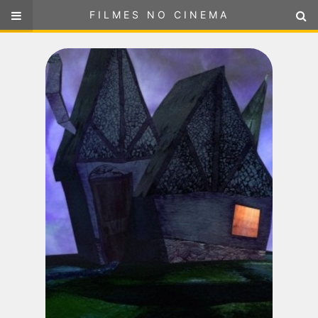
FILMES NO CINEMA
FILMES NO CINEMA
SELECIONE SUA LOCALIZAÇÃO
ou
selecione sua localização
FILMES EM CARTAZ
PRÓXIMOS LANÇAMENTOS
GÊNEROS
NOTÍCIAS
PÁGINA INICIAL
FilmesNoCinema.com.br
é o maior localizador de filmes e
sessões de cinema no Brasil. Através dele, você pode
encontrar os filmes no cinema mais próximos a você ou a