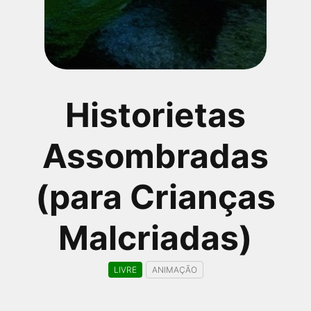
qualquer cidade em território brasileiro. Você pode também
acessar informações sobre cinemas, horários, assistir aos
trailers e muito mais.
Historietas
Assombradas
(para Crianças
Malcriadas)
LIVRE
ANIMAÇÃO