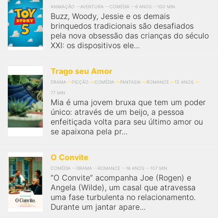
ANIMAÇÃO
AVENTURA
COMÉDIA
6 ANOS
100 MIN
Buzz, Woody, Jessie e os demais
brinquedos tradicionais são desafiados
pela nova obsessão das crianças do século
XXI: os dispositivos ele...
Trago seu Amor
DRAMA
FICÇÃO
COMÉDIA
FANTASIA
ROMANCE
12 ANOS
77 MIN
Mia é uma jovem bruxa que tem um poder
único: através de um beijo, a pessoa
enfeitiçada volta para seu último amor ou
se apaixona pela pr...
O Convite
COMÉDIA
DRAMA
ROMANCE
16 ANOS
107 MIN
“O Convite” acompanha Joe (Rogen) e
Angela (Wilde), um casal que atravessa
uma fase turbulenta no relacionamento.
Durante um jantar apare...