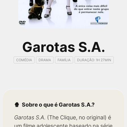
qualquer cidade em território brasileiro. Você pode também
acessar informações sobre cinemas, horários, assistir aos
trailers e muito mais.
Garotas S.A.
COMÉDIA
DRAMA
FAMÍLIA
DURAÇÃO: 1H 27MIN
Sobre o que é Garotas S.A.?
Garotas S.A.
(The Clique, no original) é
um filme adolescente baseado na série