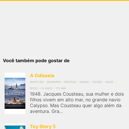
Você também pode gostar de
A Odisseia
AVENTURA
BIOGRAFIA
FANTASIA
DRAMA
FICÇÃO
AÇÃO
ÉPICO
14 ANOS
172 MIN
1948. Jacques Cousteau, sua mulher e dois
filhos vivem em alto mar, no grande navio
Calypso. Mas Cousteau quer algo além da
aventura. Gra...
Toy Story 5