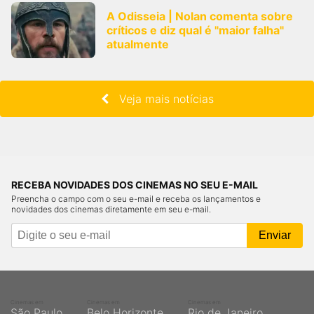
A Odisseia | Nolan comenta sobre
críticos e diz qual é "maior falha"
atualmente
Veja mais notícias
RECEBA NOVIDADES DOS CINEMAS NO SEU E-MAIL
Preencha o campo com o seu e-mail e receba os lançamentos e
novidades dos cinemas diretamente em seu e-mail.
Cinemas em
Cinemas em
Cinemas em
São Paulo
Belo Horizonte
Rio de Janeiro