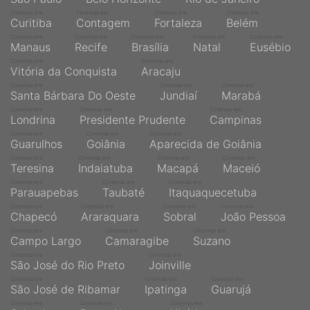
Cinemas em
Cinemas em
Cinemas em
Cinemas em
Curitiba
Contagem
Fortaleza
Belém
Cinemas em
Cinemas em
Cinemas em
Cinemas em
Cinemas em
Manaus
Recife
Brasília
Natal
Eusébio
Cinemas em
Cinemas em
Vitória da Conquista
Aracaju
Cinemas em
Cinemas em
Cinemas em
Santa Bárbara Do Oeste
Jundiaí
Marabá
Cinemas em
Cinemas em
Cinemas em
Londrina
Presidente Prudente
Campinas
Cinemas em
Cinemas em
Cinemas em
Guarulhos
Goiânia
Aparecida de Goiânia
Cinemas em
Cinemas em
Cinemas em
Cinemas em
Teresina
Indaiatuba
Macapá
Maceió
Cinemas em
Cinemas em
Cinemas em
Parauapebas
Taubaté
Itaquaquecetuba
Cinemas em
Cinemas em
Cinemas em
Cinemas em
Chapecó
Araraquara
Sobral
João Pessoa
Cinemas em
Cinemas em
Cinemas em
Campo Largo
Camaragibe
Suzano
Cinemas em
Cinemas em
São José do Rio Preto
Joinville
Cinemas em
Cinemas em
Cinemas em
São José de Ribamar
Ipatinga
Guarujá
Cinemas em
Cinemas em
Cinemas em