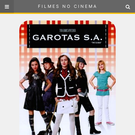
FILMES NO CINEMA
FILMES NO CINEMA
SELECIONE SUA LOCALIZAÇÃO
ou
selecione sua localização
FILMES EM CARTAZ
PRÓXIMOS LANÇAMENTOS
GÊNEROS
NOTÍCIAS
PÁGINA INICIAL
FilmesNoCinema.com.br
é o maior localizador de filmes e
sessões de cinema no Brasil. Através dele, você pode
encontrar os filmes no cinema mais próximos a você ou a