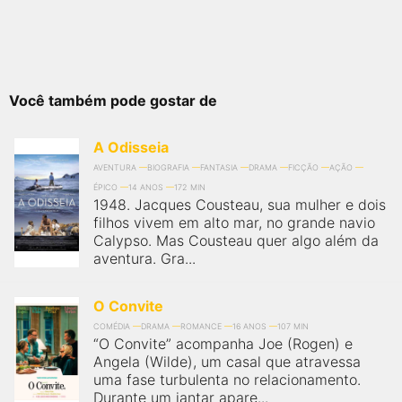
Você também pode gostar de
A Odisseia
AVENTURA
BIOGRAFIA
FANTASIA
DRAMA
FICÇÃO
AÇÃO
ÉPICO
14 ANOS
172 MIN
1948. Jacques Cousteau, sua mulher e dois
filhos vivem em alto mar, no grande navio
Calypso. Mas Cousteau quer algo além da
aventura. Gra...
O Convite
COMÉDIA
DRAMA
ROMANCE
16 ANOS
107 MIN
“O Convite” acompanha Joe (Rogen) e
Angela (Wilde), um casal que atravessa
uma fase turbulenta no relacionamento.
Durante um jantar apare...