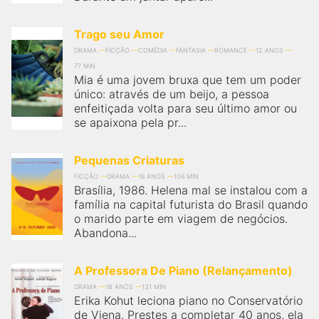
Trago seu Amor
DRAMA
FICÇÃO
COMÉDIA
FANTASIA
ROMANCE
12 ANOS
77 MIN
Mia é uma jovem bruxa que tem um poder
único: através de um beijo, a pessoa
enfeitiçada volta para seu último amor ou
se apaixona pela pr...
Pequenas Criaturas
FICÇÃO
DRAMA
16 ANOS
106 MIN
Brasília, 1986. Helena mal se instalou com a
família na capital futurista do Brasil quando
o marido parte em viagem de negócios.
Abandona...
A Professora De Piano (Relançamento)
DRAMA
18 ANOS
131 MIN
Erika Kohut leciona piano no Conservatório
de Viena. Prestes a completar 40 anos, ela