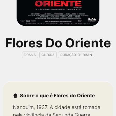
qualquer cidade em território brasileiro. Você pode também
acessar informações sobre cinemas, horários, assistir aos
trailers e muito mais.
Flores Do Oriente
DRAMA
GUERRA
DURAÇÃO: 2H 26MIN
Sobre o que é Flores do Oriente
Nanquim, 1937. A cidade está tomada
pela violência da Segunda Guerra