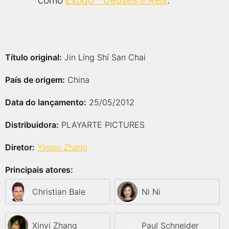
como
Êxodo - Deuses e Reis
.
Título original:
Jin Líng Shí San Chai
País de origem:
China
Data do lançamento:
25/05/2012
Distribuidora:
PLAYARTE PICTURES
Diretor:
Yimou Zhang
Principais atores:
Christian Bale
Ni Ni
Xinyi Zhang
Paul Schneider