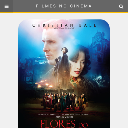
FILMES NO CINEMA
FILMES NO CINEMA
SELECIONE SUA LOCALIZAÇÃO
ou
selecione sua localização
FILMES EM CARTAZ
PRÓXIMOS LANÇAMENTOS
GÊNEROS
NOTÍCIAS
PÁGINA INICIAL
FilmesNoCinema.com.br
é o maior localizador de filmes e
sessões de cinema no Brasil. Através dele, você pode
encontrar os filmes no cinema mais próximos a você ou a