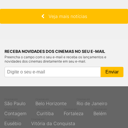
Veja mais notícias
RECEBA NOVIDADES DOS CINEMAS NO SEU E-MAIL
Preencha o campo com o seu e-mail e receba os lançamentos e
novidades dos cinemas diretamente em seu e-mail.
Cinemas em
Cinemas em
Cinemas em
São Paulo
Belo Horizonte
Rio de Janeiro
Cinemas em
Cinemas em
Cinemas em
Cinemas em
Contagem
Curitiba
Fortaleza
Belém
Cinemas em
Cinemas em
Eusébio
Vitória da Conquista