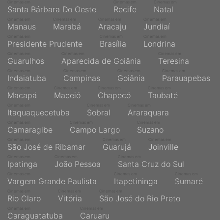
Cinemas em
Cinemas em
Cinemas em
Santa Bárbara Do Oeste
Recife
Natal
Cinemas em
Cinemas em
Cinemas em
Cinemas em
Manaus
Marabá
Aracaju
Jundiaí
Cinemas em
Cinemas em
Cinemas em
Presidente Prudente
Brasília
Londrina
Cinemas em
Cinemas em
Cinemas em
Guarulhos
Aparecida de Goiânia
Teresina
Cinemas em
Cinemas em
Cinemas em
Cinemas em
Indaiatuba
Campinas
Goiânia
Parauapebas
Cinemas em
Cinemas em
Cinemas em
Cinemas em
Macapá
Maceió
Chapecó
Taubaté
Cinemas em
Cinemas em
Cinemas em
Itaquaquecetuba
Sobral
Araraquara
Cinemas em
Cinemas em
Cinemas em
Camaragibe
Campo Largo
Suzano
Cinemas em
Cinemas em
Cinemas em
São José de Ribamar
Guarujá
Joinville
Cinemas em
Cinemas em
Cinemas em
Ipatinga
João Pessoa
Santa Cruz do Sul
Cinemas em
Cinemas em
Cinemas em
Vargem Grande Paulista
Itapetininga
Sumaré
Cinemas em
Cinemas em
Cinemas em
Rio Claro
Vitória
São José do Rio Preto
Cinemas em
Cinemas em
Caraguatatuba
Caruaru