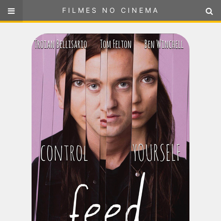
FILMES NO CINEMA
FILMES NO CINEMA
SELECIONE SUA LOCALIZAÇÃO
ou
selecione sua localização
FILMES EM CARTAZ
PRÓXIMOS LANÇAMENTOS
GÊNEROS
NOTÍCIAS
PÁGINA INICIAL
FilmesNoCinema.com.br
é o maior localizador de filmes e
sessões de cinema no Brasil. Através dele, você pode
encontrar os filmes no cinema mais próximos a você ou a