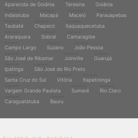
Aparecida de Goiânia
Teresina
Goiânia
Cinemas em
Cinemas em
Cinemas em
Cinemas em
Indaiatuba
Macapá
Maceió
Parauapebas
Cinemas em
Cinemas em
Cinemas em
Taubaté
Chapecó
Itaquaquecetuba
Cinemas em
Cinemas em
Cinemas em
Araraquara
Sobral
Camaragibe
Cinemas em
Cinemas em
Cinemas em
Campo Largo
Suzano
João Pessoa
Cinemas em
Cinemas em
Cinemas em
São José de Ribamar
Joinville
Guarujá
Cinemas em
Cinemas em
Ipatinga
São José do Rio Preto
Cinemas em
Cinemas em
Cinemas em
Santa Cruz do Sul
Vitória
Itapetininga
Cinemas em
Cinemas em
Cinemas em
Vargem Grande Paulista
Sumaré
Rio Claro
Cinemas em
Cinemas em
Caraguatatuba
Bauru