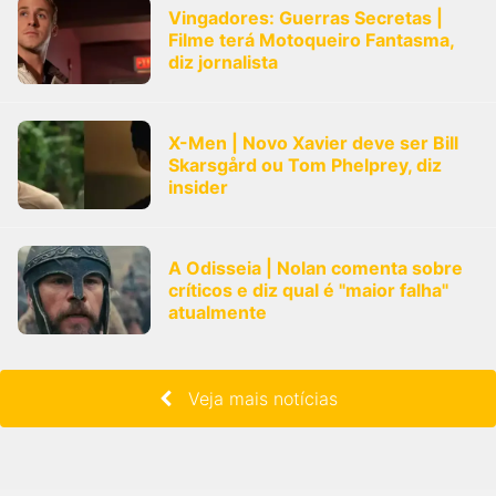
Vingadores: Guerras Secretas |
Filme terá Motoqueiro Fantasma,
diz jornalista
X-Men | Novo Xavier deve ser Bill
Skarsgård ou Tom Phelprey, diz
insider
A Odisseia | Nolan comenta sobre
críticos e diz qual é "maior falha"
atualmente
Veja mais notícias