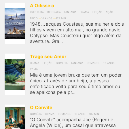
A Odisseia
AVENTURA
BIOGRAFIA
FANTASIA
DRAMA
FICÇÃO
AÇÃO
ÉPICO
14 ANOS
172 MIN
1948. Jacques Cousteau, sua mulher e dois
filhos vivem em alto mar, no grande navio
Calypso. Mas Cousteau quer algo além da
aventura. Gra...
Trago seu Amor
DRAMA
FICÇÃO
COMÉDIA
FANTASIA
ROMANCE
12 ANOS
77 MIN
Mia é uma jovem bruxa que tem um poder
único: através de um beijo, a pessoa
enfeitiçada volta para seu último amor ou
se apaixona pela pr...
O Convite
COMÉDIA
DRAMA
ROMANCE
16 ANOS
107 MIN
“O Convite” acompanha Joe (Rogen) e
Angela (Wilde), um casal que atravessa