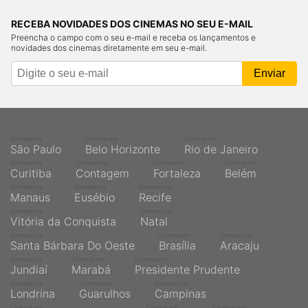
RECEBA NOVIDADES DOS CINEMAS NO SEU E-MAIL
Preencha o campo com o seu e-mail e receba os lançamentos e
novidades dos cinemas diretamente em seu e-mail.
Cinemas em
Cinemas em
Cinemas em
São Paulo
Belo Horizonte
Rio de Janeiro
Cinemas em
Cinemas em
Cinemas em
Cinemas em
Curitiba
Contagem
Fortaleza
Belém
Cinemas em
Cinemas em
Cinemas em
Manaus
Eusébio
Recife
Cinemas em
Cinemas em
Vitória da Conquista
Natal
Cinemas em
Cinemas em
Cinemas em
Santa Bárbara Do Oeste
Brasília
Aracaju
Cinemas em
Cinemas em
Cinemas em
Jundiaí
Marabá
Presidente Prudente
Cinemas em
Cinemas em
Cinemas em
Londrina
Guarulhos
Campinas
Cinemas em
Cinemas em
Cinemas em