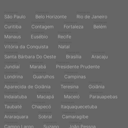
Cinemas em
Cinemas em
Cinemas em
São Paulo
Belo Horizonte
Rio de Janeiro
Cinemas em
Cinemas em
Cinemas em
Cinemas em
Curitiba
Contagem
Fortaleza
Belém
Cinemas em
Cinemas em
Cinemas em
Manaus
Eusébio
Recife
Cinemas em
Cinemas em
Vitória da Conquista
Natal
Cinemas em
Cinemas em
Cinemas em
Santa Bárbara Do Oeste
Brasília
Aracaju
Cinemas em
Cinemas em
Cinemas em
Jundiaí
Marabá
Presidente Prudente
Cinemas em
Cinemas em
Cinemas em
Londrina
Guarulhos
Campinas
Cinemas em
Cinemas em
Cinemas em
Aparecida de Goiânia
Teresina
Goiânia
Cinemas em
Cinemas em
Cinemas em
Cinemas em
Indaiatuba
Macapá
Maceió
Parauapebas
Cinemas em
Cinemas em
Cinemas em
Taubaté
Chapecó
Itaquaquecetuba
Cinemas em
Cinemas em
Cinemas em
Araraquara
Sobral
Camaragibe
Cinemas em
Cinemas em
Cinemas em
Campo Largo
Suzano
João Pessoa