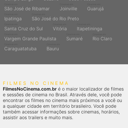
Cinemas em
Cinemas em
Cinemas em
São José de Ribamar
Joinville
Guarujá
Cinemas em
Cinemas em
Ipatinga
São José do Rio Preto
Cinemas em
Cinemas em
Cinemas em
Santa Cruz do Sul
Vitória
Itapetininga
Cinemas em
Cinemas em
Cinemas em
Vargem Grande Paulista
Sumaré
Rio Claro
Cinemas em
Cinemas em
Caraguatatuba
Bauru
FILMES NO CINEMA
FilmesNoCinema.com.br
é o maior localizador de filmes
e sessões de cinema no Brasil. Através dele, você pode
encontrar os filmes no cinema mais próximos a você ou
a qualquer cidade em território brasileiro. Você pode
também acessar informações sobre cinemas, horários,
assistir aos trailers e muito mais.