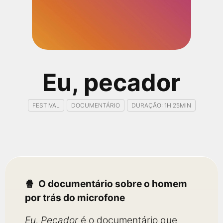
qualquer cidade em território brasileiro. Você pode também
acessar informações sobre cinemas, horários, assistir aos
trailers e muito mais.
Eu, pecador
FESTIVAL
DOCUMENTÁRIO
DURAÇÃO: 1H 25MIN
O documentário sobre o homem
por trás do microfone
Eu, Pecador
é o documentário que