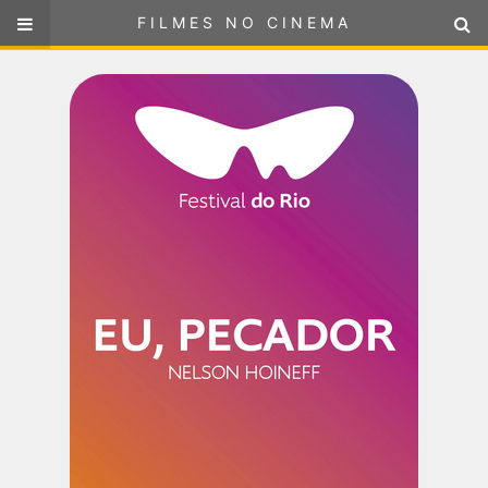
FILMES NO CINEMA
FILMES NO CINEMA
SELECIONE SUA LOCALIZAÇÃO
ou
selecione sua localização
FILMES EM CARTAZ
PRÓXIMOS LANÇAMENTOS
GÊNEROS
NOTÍCIAS
PÁGINA INICIAL
FilmesNoCinema.com.br
é o maior localizador de filmes e
sessões de cinema no Brasil. Através dele, você pode
encontrar os filmes no cinema mais próximos a você ou a