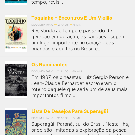
tempo, revis...
Toquinho - Encontros E Um Violão
DOCUMENTÁRIO
12 ANOS
75 MIN
Resistindo ao tempo e passando de
geração em geração, as canções ocupam
um lugar importante no coração das
crianças e adultos no Brasil e...
Os Ruminantes
DOCUMENTÁRIO
12 ANOS
80 MIN
Em 1967, os cineastas Luiz Sergio Person e
Jean-Claude Bernardet escreveram o
roteiro daquele que seria um de seus mais
importantes filme...
Lista De Desejos Para Superagüi
DOCUMENTÁRIO
12 ANOS
72 MIN
Superagüi, Paraná, sul do Brasil. Nesta ilha,
onde são limitadas a exploração da pesca