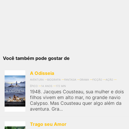
Você também pode gostar de
A Odisseia
AVENTURA
BIOGRAFIA
FANTASIA
DRAMA
FICÇÃO
AÇÃO
ÉPICO
14 ANOS
172 MIN
1948. Jacques Cousteau, sua mulher e dois
filhos vivem em alto mar, no grande navio
Calypso. Mas Cousteau quer algo além da
aventura. Gra...
Trago seu Amor