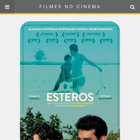
FILMES NO CINEMA
FILMES NO CINEMA
SELECIONE SUA LOCALIZAÇÃO
ou
selecione sua localização
FILMES EM CARTAZ
PRÓXIMOS LANÇAMENTOS
GÊNEROS
NOTÍCIAS
PÁGINA INICIAL
FilmesNoCinema.com.br
é o maior localizador de filmes e
sessões de cinema no Brasil. Através dele, você pode
encontrar os filmes no cinema mais próximos a você ou a