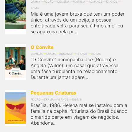
DRAMA
FICÇÃO
COMÉDIA
FANTASIA
ROMANCE
12 ANOS
77 MIN
Mia é uma jovem bruxa que tem um poder
único: através de um beijo, a pessoa
enfeitiçada volta para seu último amor ou
se apaixona pela pr...
O Convite
COMÉDIA
DRAMA
ROMANCE
16 ANOS
107 MIN
“O Convite” acompanha Joe (Rogen) e
Angela (Wilde), um casal que atravessa
uma fase turbulenta no relacionamento.
Durante um jantar apare...
Pequenas Criaturas
FICÇÃO
DRAMA
16 ANOS
106 MIN
Brasília, 1986. Helena mal se instalou com a
família na capital futurista do Brasil quando
o marido parte em viagem de negócios.
Abandona...