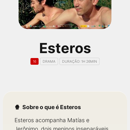
qualquer cidade em território brasileiro. Você pode também
acessar informações sobre cinemas, horários, assistir aos
trailers e muito mais.
Esteros
16
DRAMA
DURAÇÃO: 1H 26MIN
Sobre o que é Esteros
Esteros acompanha Matías e
Jerônimo, dois meninos inseparáveis