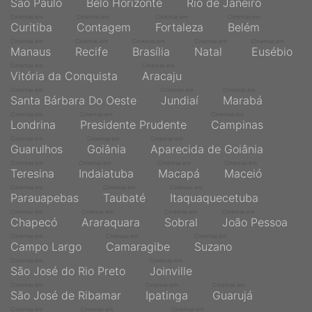
São Paulo
Belo Horizonte
Rio de Janeiro
Cinemas em
Cinemas em
Cinemas em
Cinemas em
Curitiba
Contagem
Fortaleza
Belém
Cinemas em
Cinemas em
Cinemas em
Cinemas em
Cinemas em
Manaus
Recife
Brasília
Natal
Eusébio
Cinemas em
Cinemas em
Vitória da Conquista
Aracaju
Cinemas em
Cinemas em
Cinemas em
Santa Bárbara Do Oeste
Jundiaí
Marabá
Cinemas em
Cinemas em
Cinemas em
Londrina
Presidente Prudente
Campinas
Cinemas em
Cinemas em
Cinemas em
Guarulhos
Goiânia
Aparecida de Goiânia
Cinemas em
Cinemas em
Cinemas em
Cinemas em
Teresina
Indaiatuba
Macapá
Maceió
Cinemas em
Cinemas em
Cinemas em
Parauapebas
Taubaté
Itaquaquecetuba
Cinemas em
Cinemas em
Cinemas em
Cinemas em
Chapecó
Araraquara
Sobral
João Pessoa
Cinemas em
Cinemas em
Cinemas em
Campo Largo
Camaragibe
Suzano
Cinemas em
Cinemas em
São José do Rio Preto
Joinville
Cinemas em
Cinemas em
Cinemas em
São José de Ribamar
Ipatinga
Guarujá
Cinemas em
Cinemas em
Cinemas em