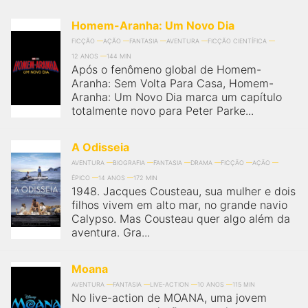
Homem-Aranha: Um Novo Dia
FICÇÃO
AÇÃO
FANTASIA
AVENTURA
FICÇÃO CIENTÍFICA
12 ANOS
144 MIN
Após o fenômeno global de Homem-
Aranha: Sem Volta Para Casa, Homem-
Aranha: Um Novo Dia marca um capítulo
totalmente novo para Peter Parke...
A Odisseia
AVENTURA
BIOGRAFIA
FANTASIA
DRAMA
FICÇÃO
AÇÃO
ÉPICO
14 ANOS
172 MIN
1948. Jacques Cousteau, sua mulher e dois
filhos vivem em alto mar, no grande navio
Calypso. Mas Cousteau quer algo além da
aventura. Gra...
Moana
AVENTURA
FANTASIA
LIVE-ACTION
10 ANOS
115 MIN
No live-action de MOANA, uma jovem