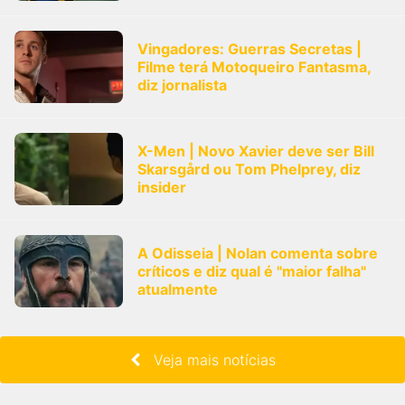
Vingadores: Guerras Secretas |
Filme terá Motoqueiro Fantasma,
diz jornalista
X-Men | Novo Xavier deve ser Bill
Skarsgård ou Tom Phelprey, diz
insider
A Odisseia | Nolan comenta sobre
críticos e diz qual é "maior falha"
atualmente
Veja mais notícias