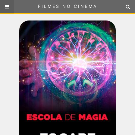
FILMES NO CINEMA
FILMES NO CINEMA
SELECIONE SUA LOCALIZAÇÃO
ou
selecione sua localização
FILMES EM CARTAZ
PRÓXIMOS LANÇAMENTOS
GÊNEROS
NOTÍCIAS
PÁGINA INICIAL
FilmesNoCinema.com.br
é o maior localizador de filmes e
sessões de cinema no Brasil. Através dele, você pode
encontrar os filmes no cinema mais próximos a você ou a