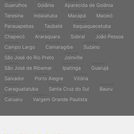
Cinemas em
Cinemas em
Cinemas em
Guarulhos
Goiânia
Aparecida de Goiânia
Cinemas em
Cinemas em
Cinemas em
Cinemas em
Teresina
Indaiatuba
Macapá
Maceió
Cinemas em
Cinemas em
Cinemas em
Parauapebas
Taubaté
Itaquaquecetuba
Cinemas em
Cinemas em
Cinemas em
Cinemas em
Chapecó
Araraquara
Sobral
João Pessoa
Cinemas em
Cinemas em
Cinemas em
Campo Largo
Camaragibe
Suzano
Cinemas em
Cinemas em
São José do Rio Preto
Joinville
Cinemas em
Cinemas em
Cinemas em
São José de Ribamar
Ipatinga
Guarujá
Cinemas em
Cinemas em
Cinemas em
Salvador
Porto Alegre
Vitória
Cinemas em
Cinemas em
Cinemas em
Caraguatatuba
Santa Cruz do Sul
Bauru
Cinemas em
Cinemas em
Caruaru
Vargem Grande Paulista