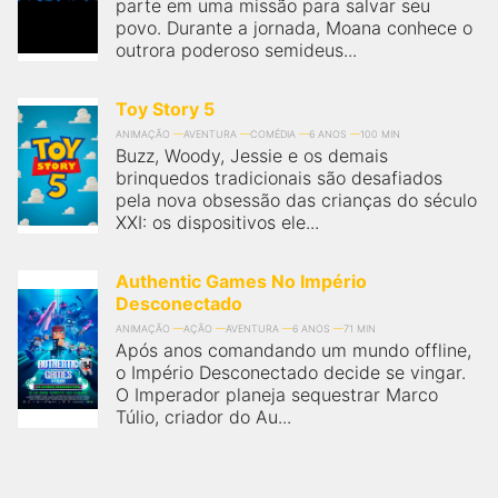
parte em uma missão para salvar seu
povo. Durante a jornada, Moana conhece o
outrora poderoso semideus...
Toy Story 5
ANIMAÇÃO
AVENTURA
COMÉDIA
6 ANOS
100 MIN
Buzz, Woody, Jessie e os demais
brinquedos tradicionais são desafiados
pela nova obsessão das crianças do século
XXI: os dispositivos ele...
Authentic Games No Império
Desconectado
ANIMAÇÃO
AÇÃO
AVENTURA
6 ANOS
71 MIN
Após anos comandando um mundo offline,
o Império Desconectado decide se vingar.
O Imperador planeja sequestrar Marco
Túlio, criador do Au...