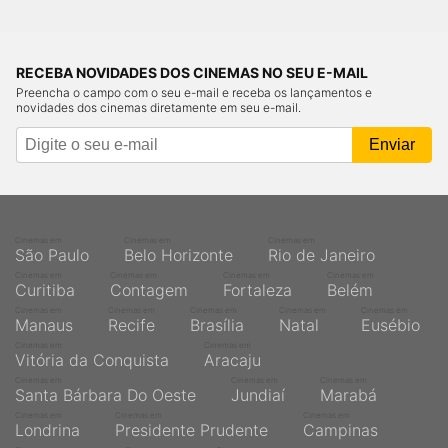
RECEBA NOVIDADES DOS CINEMAS NO SEU E-MAIL
Preencha o campo com o seu e-mail e receba os lançamentos e
novidades dos cinemas diretamente em seu e-mail.
Cinemas em
Cinemas em
Cinemas em
São Paulo
Belo Horizonte
Rio de Janeiro
Cinemas em
Cinemas em
Cinemas em
Cinemas em
Curitiba
Contagem
Fortaleza
Belém
Cinemas em
Cinemas em
Cinemas em
Cinemas em
Cinemas em
Manaus
Recife
Brasília
Natal
Eusébio
Cinemas em
Cinemas em
Vitória da Conquista
Aracaju
Cinemas em
Cinemas em
Cinemas em
Santa Bárbara Do Oeste
Jundiaí
Marabá
Cinemas em
Cinemas em
Cinemas em
Londrina
Presidente Prudente
Campinas