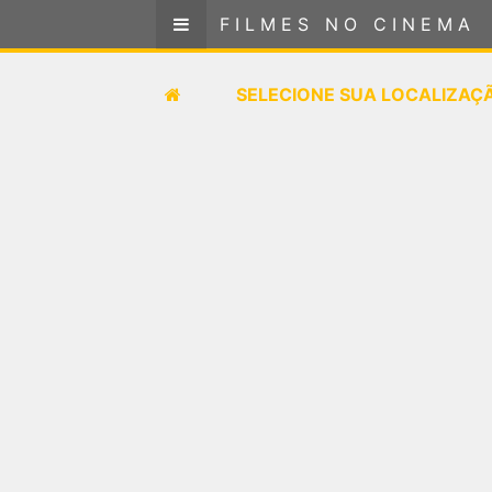
FILMES NO CINEMA
FILMES NO CINEMA
SELECIONE SUA LOCALIZAÇÃO
SELECIONE SUA LOCALIZAÇ
FILMES EM CARTAZ
PRÓXIMOS LANÇAMENTOS
GÊNEROS
NOTÍCIAS
PÁGINA INICIAL
FilmesNoCinema.com.br
é o maior localizador de
filmes e sessões de cinema no Brasil. Através dele,
você pode encontrar os filmes no cinema mais