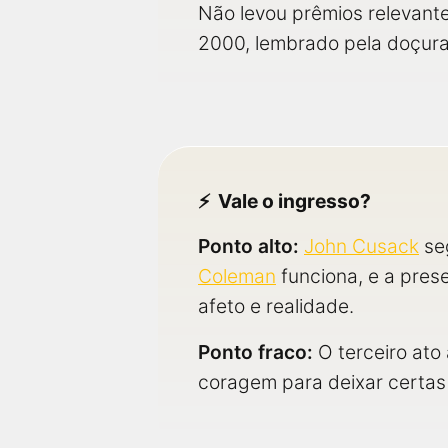
Não levou prêmios relevant
2000, lembrado pela doçur
Vale o ingresso?
Ponto alto:
John Cusack
seg
Coleman
funciona, e a pre
afeto e realidade.
Ponto fraco:
O terceiro ato
coragem para deixar certas