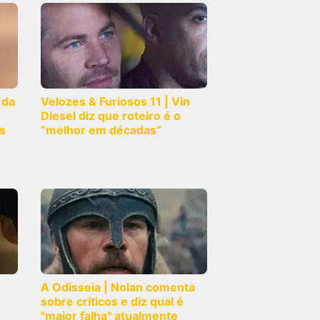
 da
Velozes & Furiosos 11 | Vin
Diesel diz que roteiro é o
s
“melhor em décadas”
A Odisseia | Nolan comenta
sobre críticos e diz qual é
"maior falha" atualmente