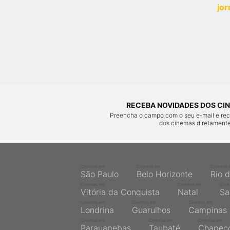
jor
RECEBA NOVIDADES DOS CIN
Preencha o campo com o seu e-mail e re
dos cinemas diretamente
Cinemas em
Cinemas em
Cinemas 
São Paulo
Belo Horizonte
Rio 
Cinemas em
Cinemas em
Cine
Vitória da Conquista
Natal
Sa
Cinemas em
Cinemas em
Cinemas em
Londrina
Guarulhos
Campinas
Cinemas em
Cinemas em
Cinemas em
Parauapebas
Taubaté
Chapec