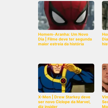
Homem-Aranha: Um Novo
Ho
Dia | Filme deve ter segunda
Dia
maior estreia da história
his
X-Men | Drew Starkey deve
Vi
ser novo Ciclope da Marvel,
Sec
diz insider
Mo