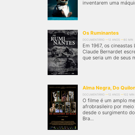
inventarem uma máquina
Os Ruminantes
DOCUMENTÁRIO
12 ANOS
80 MIN
Em 1967, os cineastas 
Claude Bernardet escr
que seria um de seus m
Alma Negra, Do Quilo
DOCUMENTÁRIO
12 ANOS
102 MIN
O filme é um amplo me
afrobrasileiro por meio
desde o surgimento do
Bra...