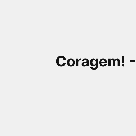
próximos a você ou a qualquer cidade em território
brasileiro. Você pode também acessar informações
sobre cinemas, horários, assistir aos trailers e muito
mais.
Coragem! -