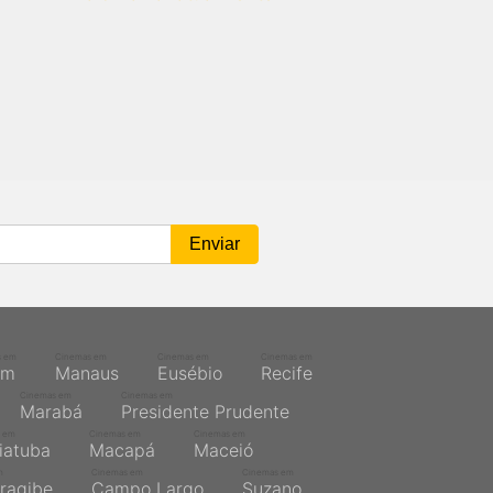
s em
Cinemas em
Cinemas em
Cinemas em
ém
Manaus
Eusébio
Recife
Cinemas em
Cinemas em
Marabá
Presidente Prudente
 em
Cinemas em
Cinemas em
iatuba
Macapá
Maceió
m
Cinemas em
Cinemas em
ragibe
Campo Largo
Suzano