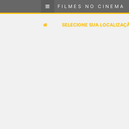
FILMES NO CINEMA
FILMES NO CINEMA
SELECIONE SUA LOCALIZAÇÃO
SELECIONE SUA LOCALIZAÇ
FILMES EM CARTAZ
PRÓXIMOS LANÇAMENTOS
GÊNEROS
NOTÍCIAS
PÁGINA INICIAL
FilmesNoCinema.com.br
é o maior localizador de
filmes e sessões de cinema no Brasil. Através dele,
você pode encontrar os filmes no cinema mais