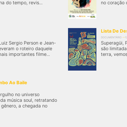
 do tempo, revis...
no coração d
Lista De De
DOCUMENTÁRIO
1
Luiz Sergio Person e Jean-
Superagüi, P
everam o roteiro daquele
são limitad
ais importantes filme...
terra, vemos
mbo Ao Baile
rgulho no universo
 da música soul, retratando
 gênero, a chegada no