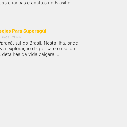
as crianças e adultos no Brasil e...
sejos Para Superagüi
2 ANOS
72 MIN
araná, sul do Brasil. Nesta ilha, onde
as a exploração da pesca e o uso da
 detalhes da vida caiçara. ...