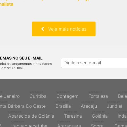
nalista
Veja mais notícias
EMAS NO SEU E-MAIL
ceba os lançamentos e novidades
 em seu e-mail.
em
Cinemas em
Cinemas em
Cinemas em
Cinema
de Janeiro
Curitiba
Contagem
Fortaleza
Bel
mas em
Cinemas em
Cinemas em
Cinemas em
nta Bárbara Do Oeste
Brasília
Aracaju
Jundiaí
Cinemas em
Cinemas em
Cinemas em
Cinemas
Aparecida de Goiânia
Teresina
Goiânia
Inda
Cinemas em
Cinemas em
Cinemas em
Cinemas e
ó
Itaquaquecetuba
Araraquara
Sobral
Cama