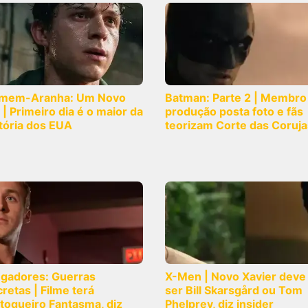
mem-Aranha: Um Novo
Batman: Parte 2 | Membro
 | Primeiro dia é o maior da
produção posta foto e fãs
tória dos EUA
teorizam Corte das Coruja
ngadores: Guerras
X-Men | Novo Xavier deve
retas | Filme terá
ser Bill Skarsgård ou Tom
toqueiro Fantasma, diz
Phelprey, diz insider