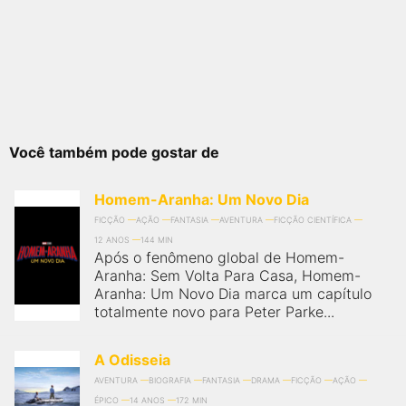
Você também pode gostar de
Homem-Aranha: Um Novo Dia
FICÇÃO
AÇÃO
FANTASIA
AVENTURA
FICÇÃO CIENTÍFICA
12 ANOS
144 MIN
Após o fenômeno global de Homem-
Aranha: Sem Volta Para Casa, Homem-
Aranha: Um Novo Dia marca um capítulo
totalmente novo para Peter Parke...
A Odisseia
AVENTURA
BIOGRAFIA
FANTASIA
DRAMA
FICÇÃO
AÇÃO
ÉPICO
14 ANOS
172 MIN