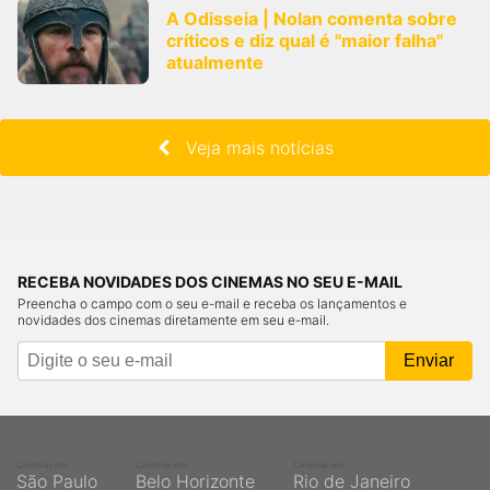
A Odisseia | Nolan comenta sobre
críticos e diz qual é "maior falha"
atualmente
Veja mais notícias
RECEBA NOVIDADES DOS CINEMAS NO SEU E-MAIL
Preencha o campo com o seu e-mail e receba os lançamentos e
novidades dos cinemas diretamente em seu e-mail.
Cinemas em
Cinemas em
Cinemas em
São Paulo
Belo Horizonte
Rio de Janeiro