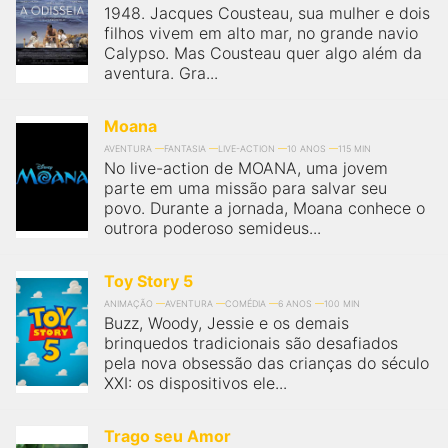
1948. Jacques Cousteau, sua mulher e dois
filhos vivem em alto mar, no grande navio
Calypso. Mas Cousteau quer algo além da
aventura. Gra...
Moana
AVENTURA
FANTASIA
LIVE-ACTION
10 ANOS
115 MIN
No live-action de MOANA, uma jovem
parte em uma missão para salvar seu
povo. Durante a jornada, Moana conhece o
outrora poderoso semideus...
Toy Story 5
ANIMAÇÃO
AVENTURA
COMÉDIA
6 ANOS
100 MIN
Buzz, Woody, Jessie e os demais
brinquedos tradicionais são desafiados
pela nova obsessão das crianças do século
XXI: os dispositivos ele...
Trago seu Amor