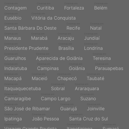
Cinemas em
Cinemas em
Cinemas em
Cinemas em
Contagem
Curitiba
Fortaleza
Belém
Cinemas em
Cinemas em
Eusébio
Vitória da Conquista
Cinemas em
Cinemas em
Cinemas em
Santa Bárbara Do Oeste
Recife
Natal
Cinemas em
Cinemas em
Cinemas em
Cinemas em
Manaus
Marabá
Aracaju
Jundiaí
Cinemas em
Cinemas em
Cinemas em
Presidente Prudente
Brasília
Londrina
Cinemas em
Cinemas em
Cinemas em
Guarulhos
Aparecida de Goiânia
Teresina
Cinemas em
Cinemas em
Cinemas em
Cinemas em
Indaiatuba
Campinas
Goiânia
Parauapebas
Cinemas em
Cinemas em
Cinemas em
Cinemas em
Macapá
Maceió
Chapecó
Taubaté
Cinemas em
Cinemas em
Cinemas em
Itaquaquecetuba
Sobral
Araraquara
Cinemas em
Cinemas em
Cinemas em
Camaragibe
Campo Largo
Suzano
Cinemas em
Cinemas em
Cinemas em
São José de Ribamar
Guarujá
Joinville
Cinemas em
Cinemas em
Cinemas em
Ipatinga
João Pessoa
Santa Cruz do Sul
Cinemas em
Cinemas em
Cinemas em
Vargem Grande Paulista
Itapetininga
Sumaré