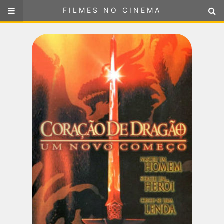
FILMES NO CINEMA
FILMES NO CINEMA
SELECIONE SUA LOCALIZAÇÃO
ou
selecione sua localização
FILMES EM CARTAZ
PRÓXIMOS LANÇAMENTOS
GÊNEROS
NOTÍCIAS
PÁGINA INICIAL
FilmesNoCinema.com.br
é o maior localizador de filmes e
sessões de cinema no Brasil. Através dele, você pode
encontrar os filmes no cinema mais próximos a você ou a