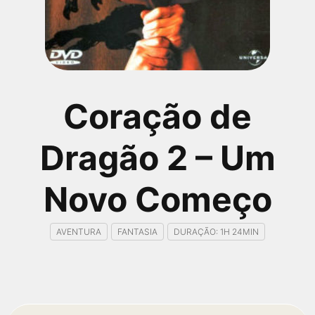
qualquer cidade em território brasileiro. Você pode também
acessar informações sobre cinemas, horários, assistir aos
trailers e muito mais.
Coração de
Dragão 2 – Um
Novo Começo
AVENTURA
FANTASIA
DURAÇÃO: 1H 24MIN