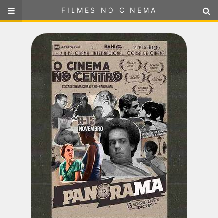
FILMES NO CINEMA
FILMES NO CINEMA
SELECIONE SUA LOCALIZAÇÃO
ou
selecione sua localização
FILMES EM CARTAZ
PRÓXIMOS LANÇAMENTOS
GÊNEROS
NOTÍCIAS
PÁGINA INICIAL
FilmesNoCinema.com.br
é o maior localizador de filmes e
sessões de cinema no Brasil. Através dele, você pode
encontrar os filmes no cinema mais próximos a você ou a