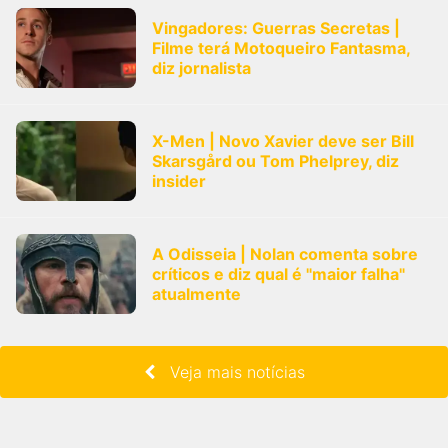
Vingadores: Guerras Secretas |
Filme terá Motoqueiro Fantasma,
diz jornalista
X-Men | Novo Xavier deve ser Bill
Skarsgård ou Tom Phelprey, diz
insider
A Odisseia | Nolan comenta sobre
críticos e diz qual é "maior falha"
atualmente
Veja mais notícias