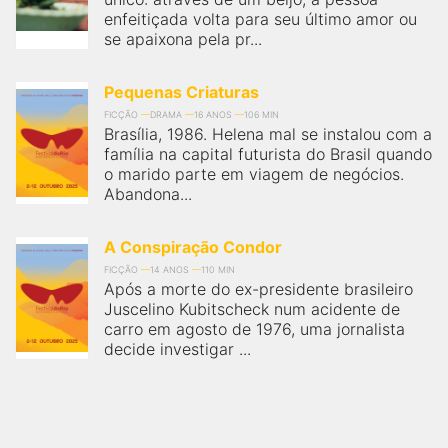
enfeitiçada volta para seu último amor ou
se apaixona pela pr...
Pequenas Criaturas
FICÇÃO
DRAMA
16 ANOS
106 MIN
Brasília, 1986. Helena mal se instalou com a
família na capital futurista do Brasil quando
o marido parte em viagem de negócios.
Abandona...
A Conspiração Condor
FICÇÃO
14 ANOS
110 MIN
Após a morte do ex-presidente brasileiro
Juscelino Kubitscheck num acidente de
carro em agosto de 1976, uma jornalista
decide investigar ...