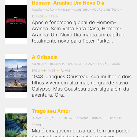
Homem-Aranha: Um Novo Dia
FICÇÃO
AÇÃO
FANTASIA
AVENTURA
FICÇÃO CIENTÍFICA
12 ANOS
144 MIN
Após o fenômeno global de Homem-
Aranha: Sem Volta Para Casa, Homem-
Aranha: Um Novo Dia marca um capítulo
totalmente novo para Peter Parke...
A Odisseia
AVENTURA
BIOGRAFIA
FANTASIA
DRAMA
FICÇÃO
AÇÃO
ÉPICO
14 ANOS
172 MIN
1948. Jacques Cousteau, sua mulher e dois
filhos vivem em alto mar, no grande navio
Calypso. Mas Cousteau quer algo além da
aventura. Gra...
Trago seu Amor
DRAMA
FICÇÃO
COMÉDIA
FANTASIA
ROMANCE
12 ANOS
77 MIN
Mia é uma jovem bruxa que tem um poder
único: através de um beijo, a pessoa