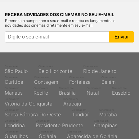
RECEBA NOVIDADES DOS CINEMAS NO SEU E-MAIL
Preencha o campo com o seu e-mail e receba os lançamentos e
novidades dos cinemas diretamente em seu e-mail.
Cinemas em
Cinemas em
Cinemas em
São Paulo
Belo Horizonte
Rio de Janeiro
Cinemas em
Cinemas em
Cinemas em
Cinemas em
Curitiba
Contagem
Fortaleza
Belém
Cinemas em
Cinemas em
Cinemas em
Cinemas em
Cinemas em
Manaus
Recife
Brasília
Natal
Eusébio
Cinemas em
Cinemas em
Vitória da Conquista
Aracaju
Cinemas em
Cinemas em
Cinemas em
Santa Bárbara Do Oeste
Jundiaí
Marabá
Cinemas em
Cinemas em
Cinemas em
Londrina
Presidente Prudente
Campinas
Cinemas em
Cinemas em
Cinemas em
Guarulhos
Goiânia
Aparecida de Goiânia