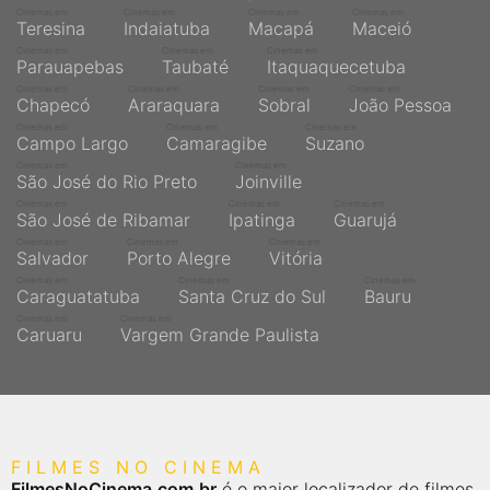
Cinemas em
Cinemas em
Cinemas em
Cinemas em
Teresina
Indaiatuba
Macapá
Maceió
Cinemas em
Cinemas em
Cinemas em
Parauapebas
Taubaté
Itaquaquecetuba
Cinemas em
Cinemas em
Cinemas em
Cinemas em
Chapecó
Araraquara
Sobral
João Pessoa
Cinemas em
Cinemas em
Cinemas em
Campo Largo
Camaragibe
Suzano
Cinemas em
Cinemas em
São José do Rio Preto
Joinville
Cinemas em
Cinemas em
Cinemas em
São José de Ribamar
Ipatinga
Guarujá
Cinemas em
Cinemas em
Cinemas em
Salvador
Porto Alegre
Vitória
Cinemas em
Cinemas em
Cinemas em
Caraguatatuba
Santa Cruz do Sul
Bauru
Cinemas em
Cinemas em
Caruaru
Vargem Grande Paulista
FILMES NO CINEMA
FilmesNoCinema.com.br
é o maior localizador de filmes