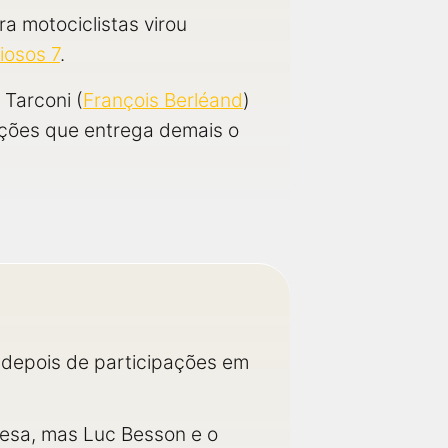
a motociclistas virou
iosos 7
.
 Tarconi (
François Berléand
)
bições que entrega demais o
 depois de participações em
ncesa, mas Luc Besson e o