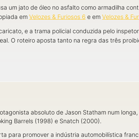
a um jato de óleo no asfalto como armadilha contr
 copiada em
Velozes & Furiosos 6
e em
Velozes & Fur
 caricato, e a trama policial conduzida pelo inspetor
al. O roteiro aposta tanto na regra das três proi
protagonista absoluto de Jason Statham num longa,
ing Barrels (1998) e Snatch (2000).
urta para promover a indústria automobilística fra