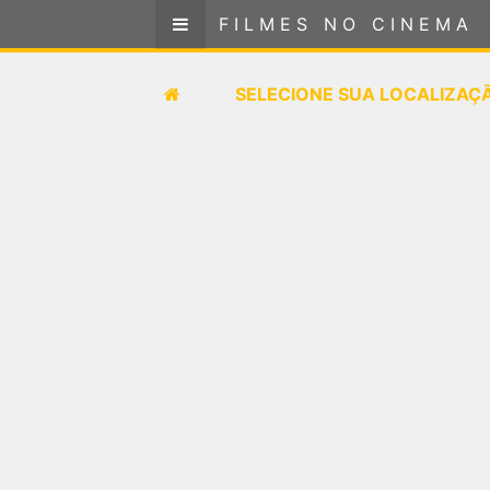
FILMES NO CINEMA
FILMES NO CINEMA
SELECIONE SUA LOCALIZAÇÃO
SELECIONE SUA LOCALIZAÇ
FILMES EM CARTAZ
PRÓXIMOS LANÇAMENTOS
GÊNEROS
NOTÍCIAS
PÁGINA INICIAL
FilmesNoCinema.com.br
é o maior localizador de
filmes e sessões de cinema no Brasil. Através dele,
você pode encontrar os filmes no cinema mais