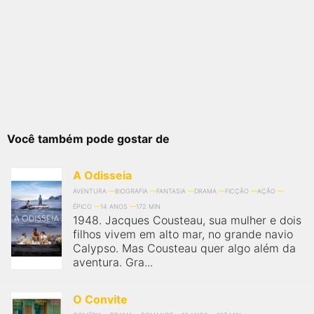
Você também pode gostar de
A Odisseia
AVENTURA
BIOGRAFIA
FANTASIA
DRAMA
FICÇÃO
AÇÃO
ÉPICO
14 ANOS
172 MIN
1948. Jacques Cousteau, sua mulher e dois
filhos vivem em alto mar, no grande navio
Calypso. Mas Cousteau quer algo além da
aventura. Gra...
O Convite