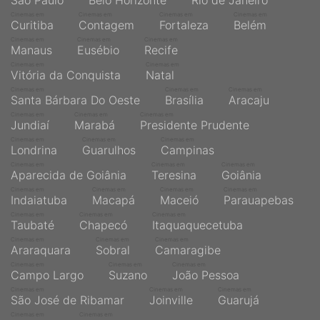
São Paulo
Belo Horizonte
Rio de Janeiro
Cinemas em
Cinemas em
Cinemas em
Cinemas em
Curitiba
Contagem
Fortaleza
Belém
Cinemas em
Cinemas em
Cinemas em
Manaus
Eusébio
Recife
Cinemas em
Cinemas em
Vitória da Conquista
Natal
Cinemas em
Cinemas em
Cinemas em
Santa Bárbara Do Oeste
Brasília
Aracaju
Cinemas em
Cinemas em
Cinemas em
Jundiaí
Marabá
Presidente Prudente
Cinemas em
Cinemas em
Cinemas em
Londrina
Guarulhos
Campinas
Cinemas em
Cinemas em
Cinemas em
Aparecida de Goiânia
Teresina
Goiânia
Cinemas em
Cinemas em
Cinemas em
Cinemas em
Indaiatuba
Macapá
Maceió
Parauapebas
Cinemas em
Cinemas em
Cinemas em
Taubaté
Chapecó
Itaquaquecetuba
Cinemas em
Cinemas em
Cinemas em
Araraquara
Sobral
Camaragibe
Cinemas em
Cinemas em
Cinemas em
Campo Largo
Suzano
João Pessoa
Cinemas em
Cinemas em
Cinemas em
São José de Ribamar
Joinville
Guarujá
Cinemas em
Cinemas em