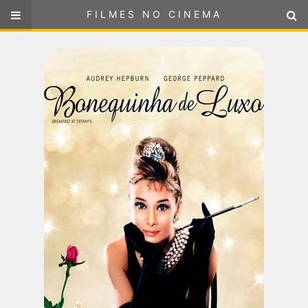
FILMES NO CINEMA
FILMES NO CINEMA
SELECIONE SUA LOCALIZAÇÃO
ou
selecione sua localização
FILMES EM CARTAZ
PRÓXIMOS LANÇAMENTOS
GÊNEROS
NOTÍCIAS
PÁGINA INICIAL
FilmesNoCinema.com.br
é o maior localizador de filmes e
sessões de cinema no Brasil. Através dele, você pode
encontrar os filmes no cinema mais próximos a você ou a