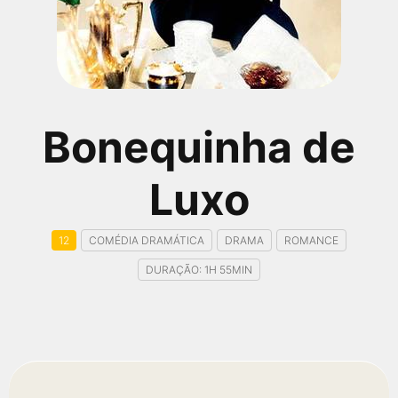
qualquer cidade em território brasileiro. Você pode também
acessar informações sobre cinemas, horários, assistir aos
trailers e muito mais.
Bonequinha de
Luxo
12
COMÉDIA DRAMÁTICA
DRAMA
ROMANCE
DURAÇÃO: 1H 55MIN