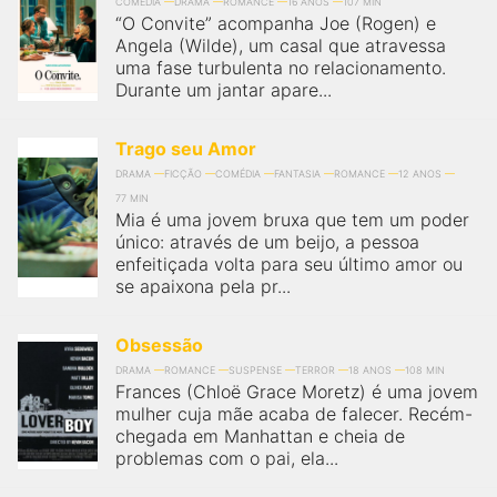
COMÉDIA
DRAMA
ROMANCE
16 ANOS
107 MIN
“O Convite” acompanha Joe (Rogen) e
Angela (Wilde), um casal que atravessa
uma fase turbulenta no relacionamento.
Durante um jantar apare...
Trago seu Amor
DRAMA
FICÇÃO
COMÉDIA
FANTASIA
ROMANCE
12 ANOS
77 MIN
Mia é uma jovem bruxa que tem um poder
único: através de um beijo, a pessoa
enfeitiçada volta para seu último amor ou
se apaixona pela pr...
Obsessão
DRAMA
ROMANCE
SUSPENSE
TERROR
18 ANOS
108 MIN
Frances (Chloë Grace Moretz) é uma jovem
mulher cuja mãe acaba de falecer. Recém-
chegada em Manhattan e cheia de
problemas com o pai, ela...