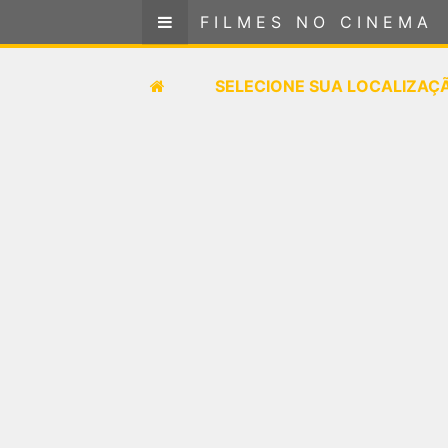
FILMES NO CINEMA
FILMES NO CINEMA
SELECIONE SUA LOCALIZAÇÃO
SELECIONE SUA LOCALIZAÇ
FILMES EM CARTAZ
PRÓXIMOS LANÇAMENTOS
GÊNEROS
NOTÍCIAS
PÁGINA INICIAL
FilmesNoCinema.com.br
é o maior localizador de
filmes e sessões de cinema no Brasil. Através dele,
você pode encontrar os filmes no cinema mais