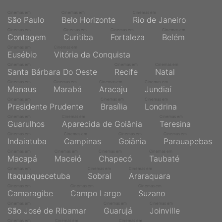
Cinemas em
Cinemas em
Cinemas em
São Paulo
Belo Horizonte
Rio de Janeiro
Cinemas em
Cinemas em
Cinemas em
Cinemas em
Contagem
Curitiba
Fortaleza
Belém
Cinemas em
Cinemas em
Eusébio
Vitória da Conquista
Cinemas em
Cinemas em
Cinemas em
Santa Bárbara Do Oeste
Recife
Natal
Cinemas em
Cinemas em
Cinemas em
Cinemas em
Manaus
Marabá
Aracaju
Jundiaí
Cinemas em
Cinemas em
Cinemas em
Presidente Prudente
Brasília
Londrina
Cinemas em
Cinemas em
Cinemas em
Guarulhos
Aparecida de Goiânia
Teresina
Cinemas em
Cinemas em
Cinemas em
Cinemas em
Indaiatuba
Campinas
Goiânia
Parauapebas
Cinemas em
Cinemas em
Cinemas em
Cinemas em
Macapá
Maceió
Chapecó
Taubaté
Cinemas em
Cinemas em
Cinemas em
Itaquaquecetuba
Sobral
Araraquara
Cinemas em
Cinemas em
Cinemas em
Camaragibe
Campo Largo
Suzano
Cinemas em
Cinemas em
Cinemas em
São José de Ribamar
Guarujá
Joinville
Cinemas em
Cinemas em
Cinemas em