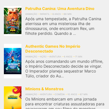
Patrulha Canina: Uma Aventura Dino
ANIMAÇÃO
INFANTIL
6 ANOS
88 MIN
Após uma tempestade, a Patrulha Canina
aterrissa em uma misteriosa ilha de
dinossauros, onde encontram Rex, um
filhote perdido. Quando a ...
Authentic Games No Império
Desconectado
ANIMAÇÃO
AÇÃO
AVENTURA
6 ANOS
71 MIN
Após anos comandando um mundo offline,
o Império Desconectado decide se vingar.
O Imperador planeja sequestrar Marco
Túlio, criador do Au...
Minions & Monstros
ANIMAÇÃO
AVENTURA
COMÉDIA
10 ANOS
87 MIN
Os Minions embarcam em uma jornada
para encontrar criaturas assustadoras para
aparecerem em seu filme de monstros.