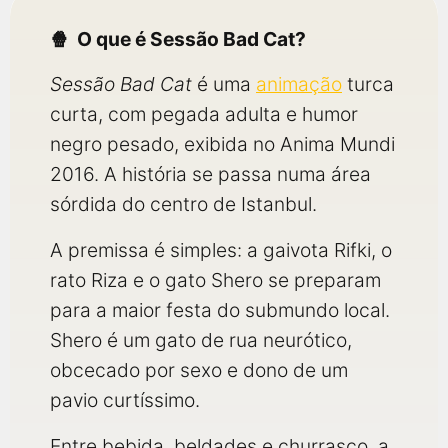
qualquer cidade em território brasileiro. Você pode também
acessar informações sobre cinemas, horários, assistir aos
O que é Sessão Bad Cat?
trailers e muito mais.
Sessão Bad Cat
é uma
animação
turca
curta, com pegada adulta e humor
negro pesado, exibida no Anima Mundi
2016. A história se passa numa área
sórdida do centro de Istanbul.
A premissa é simples: a gaivota Rifki, o
rato Riza e o gato Shero se preparam
para a maior festa do submundo local.
Shero é um gato de rua neurótico,
obcecado por sexo e dono de um
pavio curtíssimo.
Entre bebida, beldades e churrasco, a