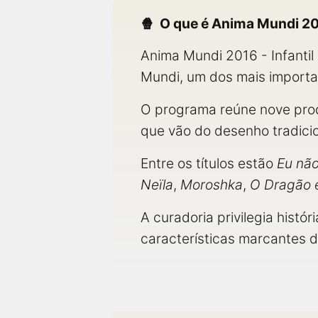
próximos a você ou a qualquer cidade em território
brasileiro. Você pode também acessar informações
O que é Anima Mundi 201
sobre cinemas, horários, assistir aos trailers e muito
mais.
Anima Mundi 2016 - Infanti
Mundi, um dos mais importan
O programa reúne nove produ
que vão do desenho tradicio
Entre os títulos estão
Eu não
Neïla
,
Moroshka
,
O Dragão 
A curadoria privilegia hist
características marcantes da