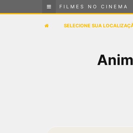
FILMES NO CINEMA
FILMES NO CINEMA
SELECIONE SUA LOCALIZAÇÃO
SELECIONE SUA LOCALIZAÇ
FILMES EM CARTAZ
Anima
PRÓXIMOS LANÇAMENTOS
GÊNEROS
NOTÍCIAS
PÁGINA INICIAL
FilmesNoCinema.com.br
é o maior localizador de
filmes e sessões de cinema no Brasil. Através dele,
você pode encontrar os filmes no cinema mais