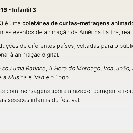
6 - Infantil 3
l 3 é uma
coletânea de curtas-metragens animad
tes eventos de animação da América Latina, reali
ções de diferentes países, voltadas para o públic
nal à animação digital.
 sou uma Ratinha
,
A Hora do Morcego
,
Voa
,
João, 
e a Música
e
Ivan e o Lobo
.
órias com mensagens sobre amizade, coragem e resp
s sessões infantis do festival.