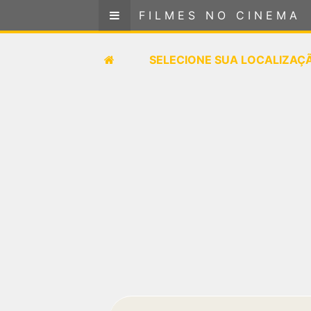
FILMES NO CINEMA
FILMES NO CINEMA
SELECIONE SUA LOCALIZAÇÃO
SELECIONE SUA LOCALIZAÇ
FILMES EM CARTAZ
PRÓXIMOS LANÇAMENTOS
GÊNEROS
NOTÍCIAS
PÁGINA INICIAL
FilmesNoCinema.com.br
é o maior localizador de
filmes e sessões de cinema no Brasil. Através dele,
você pode encontrar os filmes no cinema mais