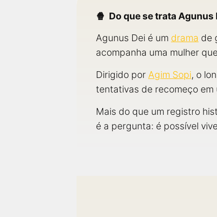
próximos a você ou a qualquer cidade em território
brasileiro. Você pode também acessar informações
Do que se trata Agunus 
sobre cinemas, horários, assistir aos trailers e muito
mais.
Agunus Dei é um
drama
de g
acompanha uma mulher que 
Dirigido por
Agim Sopi
, o l
tentativas de recomeço em 
Mais do que um registro his
é a pergunta: é possível vi