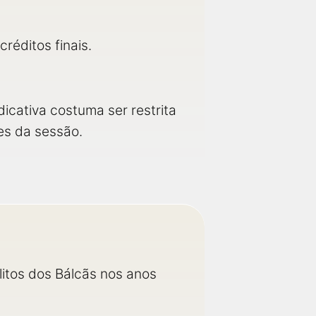
réditos finais.
dicativa costuma ser restrita
tes da sessão.
litos dos Bálcãs nos anos