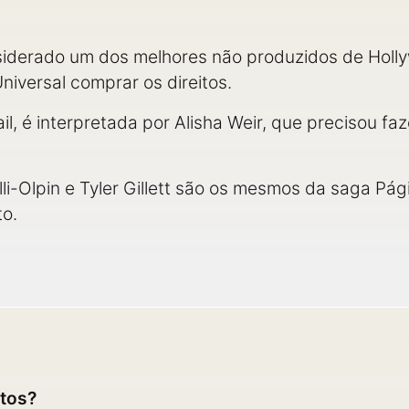
onsiderado um dos melhores não produzidos de Hol
niversal comprar os direitos.
gail, é interpretada por Alisha Weir, que precisou fa
lli-Olpin e Tyler Gillett são os mesmos da saga P
to.
itos?