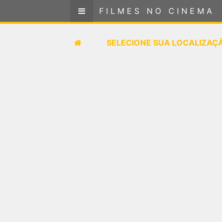
FILMES NO CINEMA
FILMES NO CINEMA
SELECIONE SUA LOCALIZAÇÃO
SELECIONE SUA LOCALIZAÇ
FILMES EM CARTAZ
PRÓXIMOS LANÇAMENTOS
GÊNEROS
NOTÍCIAS
PÁGINA INICIAL
FilmesNoCinema.com.br
é o maior localizador de
filmes e sessões de cinema no Brasil. Através dele,
você pode encontrar os filmes no cinema mais