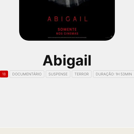
Abigail
18
DOCUMENTÁRIO
SUSPENSE
TERROR
DURAÇÃO: 1H 53MIN