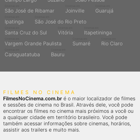
Cinemas em
Cinemas em
Cinemas em
São José de Ribamar
Joinville
Guarujá
Cinemas em
Cinemas em
Ipatinga
São José do Rio Preto
Cinemas em
Cinemas em
Cinemas em
Santa Cruz do Sul
Vitória
Itapetininga
Cinemas em
Cinemas em
Cinemas em
Vargem Grande Paulista
Sumaré
Rio Claro
Cinemas em
Cinemas em
Caraguatatuba
Bauru
FILMES NO CINEMA
FilmesNoCinema.com.br
é o maior localizador de filmes
e sessões de cinema no Brasil. Através dele, você pode
encontrar os filmes no cinema mais próximos a você ou
a qualquer cidade em território brasileiro. Você pode
também acessar informações sobre cinemas, horários,
assistir aos trailers e muito mais.