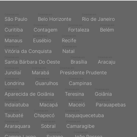
Cinemas em
Cinemas em
Cinemas em
São Paulo
Belo Horizonte
Rio de Janeiro
Cinemas em
Cinemas em
Cinemas em
Cinemas em
Curitiba
Contagem
Fortaleza
Belém
Cinemas em
Cinemas em
Cinemas em
Manaus
Eusébio
Recife
Cinemas em
Cinemas em
Vitória da Conquista
Natal
Cinemas em
Cinemas em
Cinemas em
Santa Bárbara Do Oeste
Brasília
Aracaju
Cinemas em
Cinemas em
Cinemas em
Jundiaí
Marabá
Presidente Prudente
Cinemas em
Cinemas em
Cinemas em
Londrina
Guarulhos
Campinas
Cinemas em
Cinemas em
Cinemas em
Aparecida de Goiânia
Teresina
Goiânia
Cinemas em
Cinemas em
Cinemas em
Cinemas em
Indaiatuba
Macapá
Maceió
Parauapebas
Cinemas em
Cinemas em
Cinemas em
Taubaté
Chapecó
Itaquaquecetuba
Cinemas em
Cinemas em
Cinemas em
Araraquara
Sobral
Camaragibe
Cinemas em
Cinemas em
Cinemas em
Campo Largo
Suzano
João Pessoa