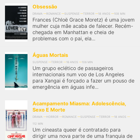
Obsessão
DRAMA
ROMANCE
SUSPENSE
TERROR
18 ANOS
108 MIN
Frances (Chloë Grace Moretz) é uma jovem
mulher cuja mãe acaba de falecer. Recém-
chegada em Manhattan e cheia de
problemas com o pai, ela...
Águas Mortais
SUSPENSE
TERROR
16 ANOS
106 MIN
Um grupo eclético de passageiros
internacionais num voo de Los Angeles
para Xangai é forçado a fazer um pouso de
emergência em águas infe...
Acampamento Miasma: Adolescência,
Sexo E Morte
DRAMA
HORROR
ROMANCE
SUSPENSE
TERROR
18 ANOS
112 MIN
Um cineasta queer é contratado para
dirigir uma nova parte de uma franquia de