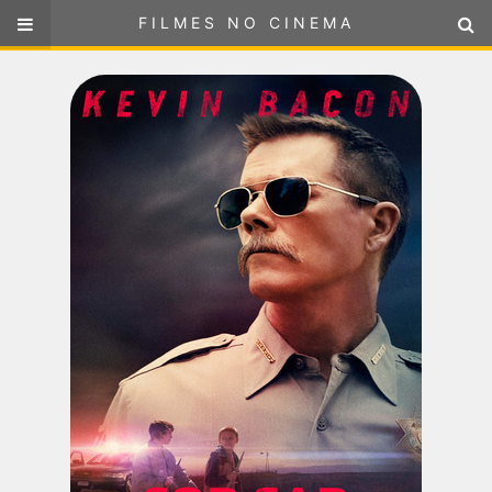
FILMES NO CINEMA
FILMES NO CINEMA
SELECIONE SUA LOCALIZAÇÃO
ou
selecione sua localização
FILMES EM CARTAZ
PRÓXIMOS LANÇAMENTOS
GÊNEROS
NOTÍCIAS
PÁGINA INICIAL
FilmesNoCinema.com.br
é o maior localizador de filmes e
sessões de cinema no Brasil. Através dele, você pode
encontrar os filmes no cinema mais próximos a você ou a