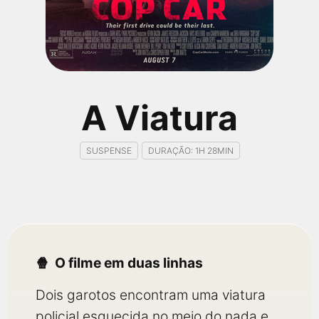
qualquer cidade em território brasileiro. Você pode também
acessar informações sobre cinemas, horários, assistir aos
trailers e muito mais.
A Viatura
SUSPENSE
DURAÇÃO: 1H 28MIN
O filme em duas linhas
Dois garotos encontram uma viatura
policial esquecida no meio do nada e