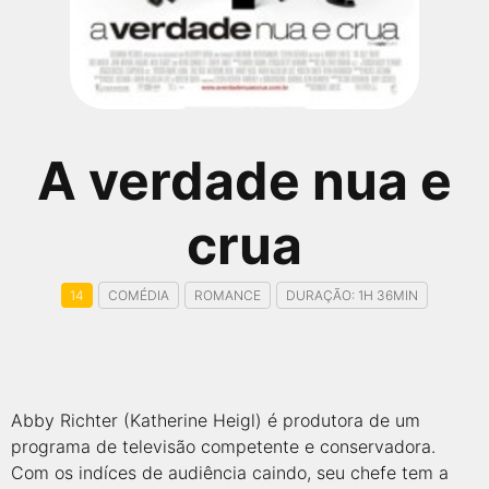
qualquer cidade em território brasileiro. Você pode também
acessar informações sobre cinemas, horários, assistir aos
trailers e muito mais.
A verdade nua e
crua
14
COMÉDIA
ROMANCE
DURAÇÃO: 1H 36MIN
Abby Richter (Katherine Heigl) é produtora de um
programa de televisão competente e conservadora.
Com os indíces de audiência caindo, seu chefe tem a