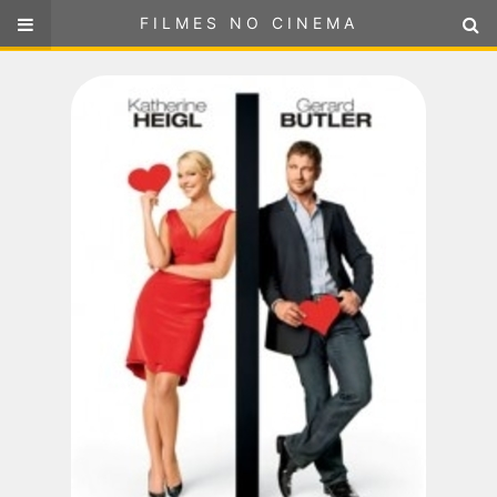
FILMES NO CINEMA
FILMES NO CINEMA
SELECIONE SUA LOCALIZAÇÃO
ou
selecione sua localização
FILMES EM CARTAZ
PRÓXIMOS LANÇAMENTOS
GÊNEROS
NOTÍCIAS
PÁGINA INICIAL
FilmesNoCinema.com.br
é o maior localizador de filmes e
sessões de cinema no Brasil. Através dele, você pode
encontrar os filmes no cinema mais próximos a você ou a