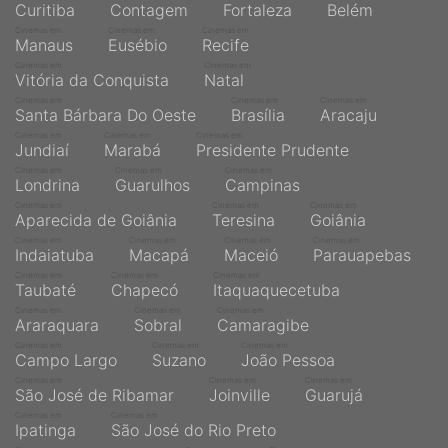
Curitiba
Contagem
Fortaleza
Belém
Cinemas em
Cinemas em
Cinemas em
Manaus
Eusébio
Recife
Cinemas em
Cinemas em
Vitória da Conquista
Natal
Cinemas em
Cinemas em
Cinemas em
Santa Bárbara Do Oeste
Brasília
Aracaju
Cinemas em
Cinemas em
Cinemas em
Jundiaí
Marabá
Presidente Prudente
Cinemas em
Cinemas em
Cinemas em
Londrina
Guarulhos
Campinas
Cinemas em
Cinemas em
Cinemas em
Aparecida de Goiânia
Teresina
Goiânia
Cinemas em
Cinemas em
Cinemas em
Cinemas em
Indaiatuba
Macapá
Maceió
Parauapebas
Cinemas em
Cinemas em
Cinemas em
Taubaté
Chapecó
Itaquaquecetuba
Cinemas em
Cinemas em
Cinemas em
Araraquara
Sobral
Camaragibe
Cinemas em
Cinemas em
Cinemas em
Campo Largo
Suzano
João Pessoa
Cinemas em
Cinemas em
Cinemas em
São José de Ribamar
Joinville
Guarujá
Cinemas em
Cinemas em
Ipatinga
São José do Rio Preto