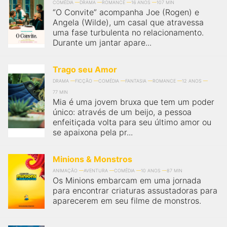
COMÉDIA
DRAMA
ROMANCE
16 ANOS
107 MIN
“O Convite” acompanha Joe (Rogen) e
Angela (Wilde), um casal que atravessa
uma fase turbulenta no relacionamento.
Durante um jantar apare...
Trago seu Amor
DRAMA
FICÇÃO
COMÉDIA
FANTASIA
ROMANCE
12 ANOS
77 MIN
Mia é uma jovem bruxa que tem um poder
único: através de um beijo, a pessoa
enfeitiçada volta para seu último amor ou
se apaixona pela pr...
Minions & Monstros
ANIMAÇÃO
AVENTURA
COMÉDIA
10 ANOS
87 MIN
Os Minions embarcam em uma jornada
para encontrar criaturas assustadoras para
aparecerem em seu filme de monstros.