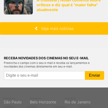
A Odisseia | Nolan comenta sobre
críticos e diz qual é "maior falha"
atualmente
Veja mais notícias
RECEBA NOVIDADES DOS CINEMAS NO SEU E-MAIL
Preencha o campo com o seu e-mail e receba os lançamentos e
novidades dos cinemas diretamente em seu e-mail.
Cinemas em
Cinemas em
Cinemas em
São Paulo
Belo Horizonte
Rio de Janeiro
Cinemas em
Cinemas em
Cinemas em
Cinemas em