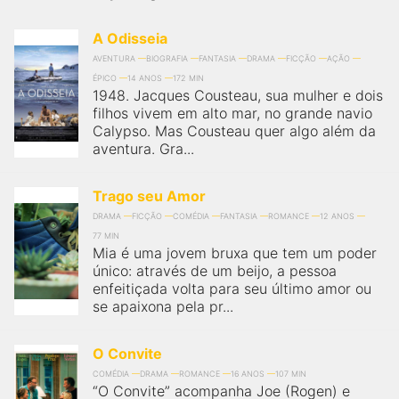
A Odisseia
AVENTURA
BIOGRAFIA
FANTASIA
DRAMA
FICÇÃO
AÇÃO
ÉPICO
14 ANOS
172 MIN
1948. Jacques Cousteau, sua mulher e dois
filhos vivem em alto mar, no grande navio
Calypso. Mas Cousteau quer algo além da
aventura. Gra...
Trago seu Amor
DRAMA
FICÇÃO
COMÉDIA
FANTASIA
ROMANCE
12 ANOS
77 MIN
Mia é uma jovem bruxa que tem um poder
único: através de um beijo, a pessoa
enfeitiçada volta para seu último amor ou
se apaixona pela pr...
O Convite
COMÉDIA
DRAMA
ROMANCE
16 ANOS
107 MIN
“O Convite” acompanha Joe (Rogen) e