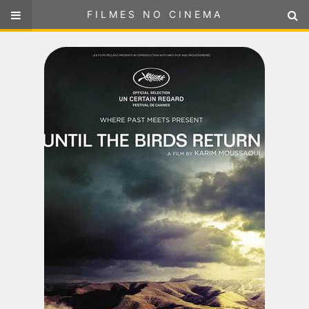
FILMES NO CINEMA
FILMES NO CINEMA
SELECIONE SUA LOCALIZAÇÃO
ou
selecione sua localização
FILMES EM CARTAZ
PRÓXIMOS LANÇAMENTOS
GÊNEROS
NOTÍCIAS
PÁGINA INICIAL
FilmesNoCinema.com.br
é o maior localizador de filmes e
sessões de cinema no Brasil. Através dele, você pode
encontrar os filmes no cinema mais próximos a você ou a