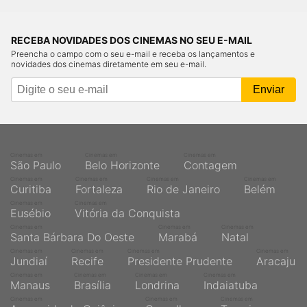
RECEBA NOVIDADES DOS CINEMAS NO SEU E-MAIL
Preencha o campo com o seu e-mail e receba os lançamentos e
novidades dos cinemas diretamente em seu e-mail.
Cinemas em
Cinemas em
Cinemas em
São Paulo
Belo Horizonte
Contagem
Cinemas em
Cinemas em
Cinemas em
Cinemas em
Curitiba
Fortaleza
Rio de Janeiro
Belém
Cinemas em
Cinemas em
Eusébio
Vitória da Conquista
Cinemas em
Cinemas em
Cinemas em
Santa Bárbara Do Oeste
Marabá
Natal
Cinemas em
Cinemas em
Cinemas em
Cinemas em
Jundiaí
Recife
Presidente Prudente
Aracaju
Cinemas em
Cinemas em
Cinemas em
Cinemas em
Manaus
Brasília
Londrina
Indaiatuba
Cinemas em
Cinemas em
Cinemas em