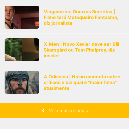
Vingadores: Guerras Secretas |
Filme terá Motoqueiro Fantasma,
diz jornalista
X-Men | Novo Xavier deve ser Bill
Skarsgård ou Tom Phelprey, diz
insider
A Odisseia | Nolan comenta sobre
críticos e diz qual é "maior falha"
atualmente
Veja mais notícias