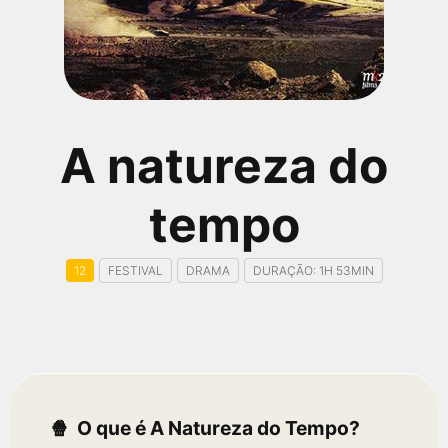
qualquer cidade em território brasileiro. Você pode também
acessar informações sobre cinemas, horários, assistir aos
trailers e muito mais.
A natureza do
tempo
12
FESTIVAL
DRAMA
DURAÇÃO: 1H 53MIN
O que é A Natureza do Tempo?