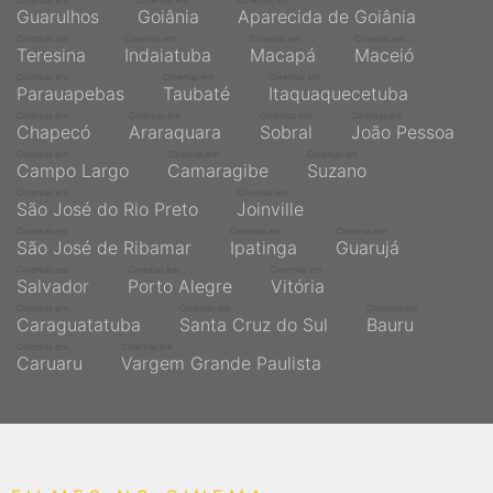
Cinemas em
Cinemas em
Cinemas em
Guarulhos
Goiânia
Aparecida de Goiânia
Cinemas em
Cinemas em
Cinemas em
Cinemas em
Teresina
Indaiatuba
Macapá
Maceió
Cinemas em
Cinemas em
Cinemas em
Parauapebas
Taubaté
Itaquaquecetuba
Cinemas em
Cinemas em
Cinemas em
Cinemas em
Chapecó
Araraquara
Sobral
João Pessoa
Cinemas em
Cinemas em
Cinemas em
Campo Largo
Camaragibe
Suzano
Cinemas em
Cinemas em
São José do Rio Preto
Joinville
Cinemas em
Cinemas em
Cinemas em
São José de Ribamar
Ipatinga
Guarujá
Cinemas em
Cinemas em
Cinemas em
Salvador
Porto Alegre
Vitória
Cinemas em
Cinemas em
Cinemas em
Caraguatatuba
Santa Cruz do Sul
Bauru
Cinemas em
Cinemas em
Caruaru
Vargem Grande Paulista