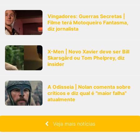
Vingadores: Guerras Secretas |
Filme terá Motoqueiro Fantasma,
diz jornalista
X-Men | Novo Xavier deve ser Bill
Skarsgård ou Tom Phelprey, diz
insider
A Odisseia | Nolan comenta sobre
críticos e diz qual é "maior falha"
atualmente
Veja mais notícias