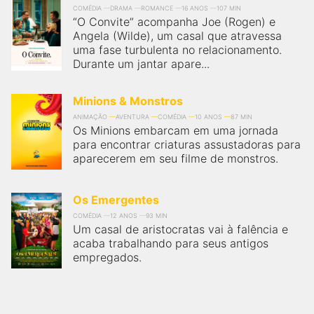
COMÉDIA
DRAMA
ROMANCE
16 ANOS
107 MIN
“O Convite” acompanha Joe (Rogen) e
Angela (Wilde), um casal que atravessa
uma fase turbulenta no relacionamento.
Durante um jantar apare...
Minions & Monstros
ANIMAÇÃO
AVENTURA
COMÉDIA
10 ANOS
87 MIN
Os Minions embarcam em uma jornada
para encontrar criaturas assustadoras para
aparecerem em seu filme de monstros.
Os Emergentes
COMÉDIA
12 ANOS
93 MIN
Um casal de aristocratas vai à falência e
acaba trabalhando para seus antigos
empregados.