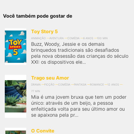
Você também pode gostar de
Toy Story 5
ANIMAÇÃO
AVENTURA
COMÉDIA
6 ANOS
100 MIN
Buzz, Woody, Jessie e os demais
brinquedos tradicionais são desafiados
pela nova obsessão das crianças do século
XXI: os dispositivos ele...
Trago seu Amor
DRAMA
FICÇÃO
COMÉDIA
FANTASIA
ROMANCE
12 ANOS
77 MIN
Mia é uma jovem bruxa que tem um poder
único: através de um beijo, a pessoa
enfeitiçada volta para seu último amor ou
se apaixona pela pr...
O Convite