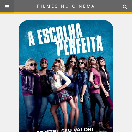
FILMES NO CINEMA
FILMES NO CINEMA
SELECIONE SUA LOCALIZAÇÃO
ou
selecione sua localização
FILMES EM CARTAZ
PRÓXIMOS LANÇAMENTOS
GÊNEROS
NOTÍCIAS
PÁGINA INICIAL
FilmesNoCinema.com.br
é o maior localizador de filmes e
sessões de cinema no Brasil. Através dele, você pode
encontrar os filmes no cinema mais próximos a você ou a