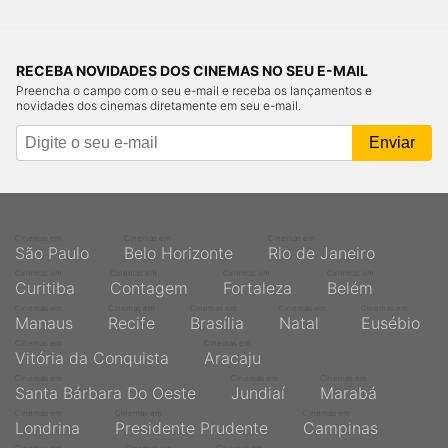
RECEBA NOVIDADES DOS CINEMAS NO SEU E-MAIL
Preencha o campo com o seu e-mail e receba os lançamentos e
novidades dos cinemas diretamente em seu e-mail.
Cinemas em
Cinemas em
Cinemas em
São Paulo
Belo Horizonte
Rio de Janeiro
Cinemas em
Cinemas em
Cinemas em
Cinemas em
Curitiba
Contagem
Fortaleza
Belém
Cinemas em
Cinemas em
Cinemas em
Cinemas em
Cinemas em
Manaus
Recife
Brasília
Natal
Eusébio
Cinemas em
Cinemas em
Vitória da Conquista
Aracaju
Cinemas em
Cinemas em
Cinemas em
Santa Bárbara Do Oeste
Jundiaí
Marabá
Cinemas em
Cinemas em
Cinemas em
Londrina
Presidente Prudente
Campinas