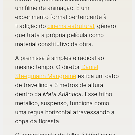
qualquer cidade em território brasileiro. Você pode também
acessar informações sobre cinemas, horários, assistir aos
um filme de animação. É um
trailers e muito mais.
experimento formal pertencente à
tradição do
cinema estrutural
, gênero
que trata a própria película como
material constitutivo da obra.
A premissa é simples e radical ao
mesmo tempo. O diretor
Daniel
Steegmann Mangramé
estica um cabo
de travelling a 3 metros de altura
dentro da
Mata Atlântica
. Esse trilho
metálico, suspenso, funciona como
uma régua horizontal atravessando a
copa da floresta.