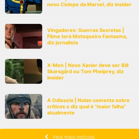
novo Ciclope da Marvel, diz insider
Vingadores: Guerras Secretas |
Filme terá Motoqueiro Fantasma,
diz jornalista
X-Men | Novo Xavier deve ser Bill
Skarsgård ou Tom Phelprey, diz
insider
A Odisseia | Nolan comenta sobre
críticos e diz qual é "maior falha"
atualmente
Veja mais notícias