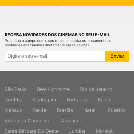
RECEBA NOVIDADES DOS CINEMAS NO SEU E-MAIL
Preencha o campo com o seu e-mail e receba os lançamentos e
novidades dos cinemas diretamente em seu e-mail.
Cinemas em
Cinemas em
Cinemas em
São Paulo
Belo Horizonte
Rio de Janeiro
Cinemas em
Cinemas em
Cinemas em
Cinemas em
Curitiba
Contagem
Fortaleza
Belém
Cinemas em
Cinemas em
Cinemas em
Cinemas em
Cinemas em
Manaus
Recife
Brasília
Natal
Eusébio
Cinemas em
Cinemas em
Vitória da Conquista
Aracaju
Cinemas em
Cinemas em
Cinemas em
Santa Bárbara Do Oeste
Jundiaí
Marabá