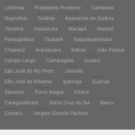
Cinemas em
Cinemas em
Cinemas em
Londrina
Presidente Prudente
Campinas
Cinemas em
Cinemas em
Cinemas em
Guarulhos
Goiânia
Aparecida de Goiânia
Cinemas em
Cinemas em
Cinemas em
Cinemas em
Teresina
Indaiatuba
Macapá
Maceió
Cinemas em
Cinemas em
Cinemas em
Parauapebas
Taubaté
Itaquaquecetuba
Cinemas em
Cinemas em
Cinemas em
Cinemas em
Chapecó
Araraquara
Sobral
João Pessoa
Cinemas em
Cinemas em
Cinemas em
Campo Largo
Camaragibe
Suzano
Cinemas em
Cinemas em
São José do Rio Preto
Joinville
Cinemas em
Cinemas em
Cinemas em
São José de Ribamar
Ipatinga
Guarujá
Cinemas em
Cinemas em
Cinemas em
Salvador
Porto Alegre
Vitória
Cinemas em
Cinemas em
Cinemas em
Caraguatatuba
Santa Cruz do Sul
Bauru
Cinemas em
Cinemas em
Caruaru
Vargem Grande Paulista