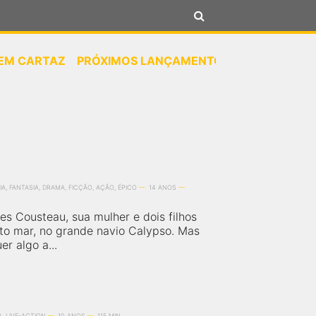
 EM CARTAZ
PRÓXIMOS LANÇAMENTOS
GÊNEROS
N
A, FANTASIA, DRAMA, FICÇÃO, AÇÃO, ÉPICO
14 ANOS
es Cousteau, sua mulher e dois filhos
to mar, no grande navio Calypso. Mas
r algo a...
, LIVE-ACTION
10 ANOS
115 MIN