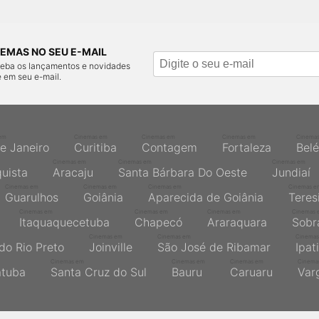
EMAS NO SEU E-MAIL
ceba os lançamentos e novidades
 em seu e-mail.
em
Cinemas em
Cinemas em
Cinemas em
Cinema
de Janeiro
Curitiba
Contagem
Fortaleza
Bel
Cinemas em
Cinemas em
Cinemas em
quista
Aracaju
Santa Bárbara Do Oeste
Jundiaí
Cinemas em
Cinemas em
Cinemas em
Cinemas e
Guarulhos
Goiânia
Aparecida de Goiânia
Teres
Cinemas em
Cinemas em
Cinemas em
Cinemas 
Itaquaquecetuba
Chapecó
Araraquara
Sobr
Cinemas em
Cinemas em
Cinemas
do Rio Preto
Joinville
São José de Ribamar
Ipat
Cinemas em
Cinemas em
Cinemas em
Cinema
atuba
Santa Cruz do Sul
Bauru
Caruaru
Var