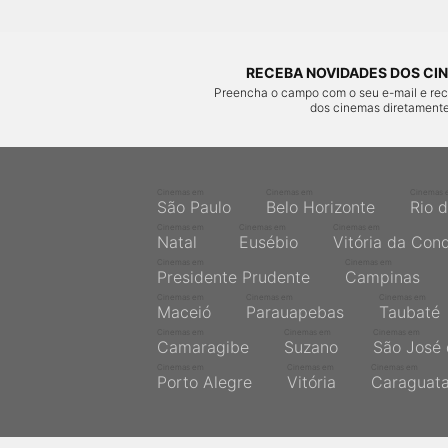
RECEBA NOVIDADES DOS CIN
Preencha o campo com o seu e-mail e re
dos cinemas diretamente
Cinemas em
Cinemas em
Cinemas 
São Paulo
Belo Horizonte
Rio 
Cinemas em
Cinemas em
Cinemas em
Natal
Eusébio
Vitória da Con
Cinemas em
Cinemas em
Presidente Prudente
Campinas
Cinemas em
Cinemas em
Cinemas em
Maceió
Parauapebas
Taubaté
Cinemas em
Cinemas em
Cinemas em
Camaragibe
Suzano
São José 
Cinemas em
Cinemas em
Cinemas em
Porto Alegre
Vitória
Caraguat