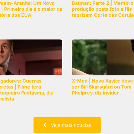
mem-Aranha: Um Novo
Batman: Parte 2 | Membro
 | Primeiro dia é o maior da
produção posta foto e fãs
tória dos EUA
teorizam Corte das Coruja
ngadores: Guerras
X-Men | Novo Xavier deve
retas | Filme terá
ser Bill Skarsgård ou Tom
toqueiro Fantasma, diz
Phelprey, diz insider
nalista
Veja mais notícias