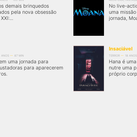
 os demais brinquedos
No live-act
iados pela nova obsessão
uma missão 
XI:...
jornada, Moa
Insaciável
0 ANOS
87 MIN
TERROR
18 ANOS
em uma jornada para
Hana é uma 
ssustadoras para aparecerem
nutre uma 
ros.
próprio corp