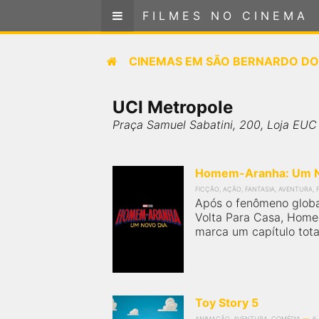
FILMES NO CINEMA
FILMES NO CINEMA
Cinemas em
CINEMAS EM
SÃO BERNARDO DO
SÃO BERNARDO DO CAMPO - SP
UCI Metropole
SELECIONE SUA LOCALIZAÇÃO
Praça Samuel Sabatini, 200, Loja EUC
FILMES EM CARTAZ
Homem-Aranha: Um N
PRÓXIMOS LANÇAMENTOS
FICÇÃO, AÇÃO, FANTASIA, AVENTURA, 
Após o fenômeno glob
Volta Para Casa, Hom
GÊNEROS
marca um capítulo tota
NOTÍCIAS
PÁGINA INICIAL
Toy Story 5
ANIMAÇÃO, AVENTURA, COMÉDIA
6