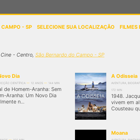
 CAMPO - SP
SELECIONE SUA LOCALIZAÇÃO
FILMES
ou
selecione sua localização
 Cine - Centro,
São Bernardo do Campo - SP
ovo Dia
A Odisseia
FICÇÃO CIENTÍFICA
12 ANOS
144 MIN
AVENTURA, BIOGRAFI
al de Homem-Aranha: Sem
172 MIN
em-Aranha: Um Novo Dia
1948. Jacqu
lmente n...
vivem em al
Cousteau que
Moana
 ANOS
100 MIN
AVENTURA, FANTASIA