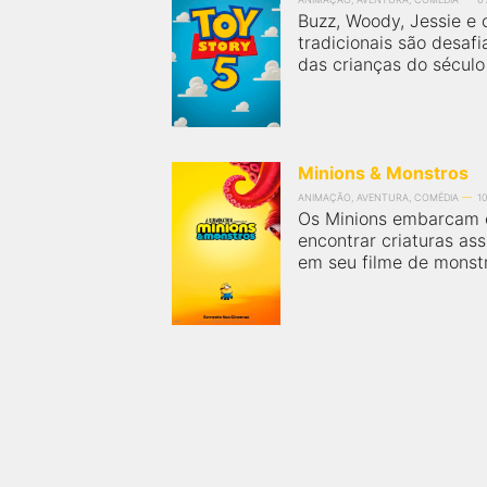
Buzz, Woody, Jessie e
FilmesNoCinema.com.br
é o maior localizador de
filmes e sessões de cinema no Brasil. Através dele,
tradicionais são desaf
você pode encontrar os filmes no cinema mais
das crianças do século X
próximos a você ou a qualquer cidade em território
brasileiro. Você pode também acessar informações
sobre cinemas, horários, assistir aos trailers e muito
mais.
Minions & Monstros
ANIMAÇÃO, AVENTURA, COMÉDIA
1
Os Minions embarcam 
encontrar criaturas a
em seu filme de monst