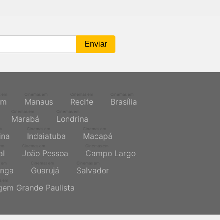
s em
Cinemas em
Cinemas em
Cinemas em
ém
Manaus
Recife
Brasília
Cinemas em
Cinemas em
Marabá
Londrina
m
Cinemas em
Cinemas em
ina
Indaiatuba
Macapá
em
Cinemas em
Cinemas em
al
João Pessoa
Campo Largo
 em
Cinemas em
Cinemas em
inga
Guarujá
Salvador
s em
gem Grande Paulista