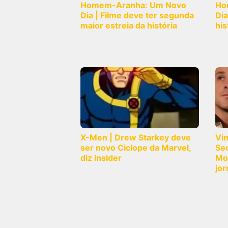
Homem-Aranha: Um Novo
Ho
Dia | Filme deve ter segunda
Dia
maior estreia da história
his
X-Men | Drew Starkey deve
Vi
ser novo Ciclope da Marvel,
Sec
diz insider
Mo
jor