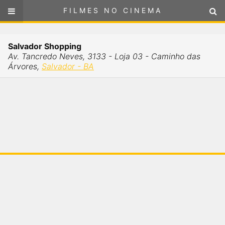
FILMES NO CINEMA
FILMES NO CINEMA
Cinemas em
Salvador Shopping
SALVADOR - BA
Av. Tancredo Neves, 3133 - Loja 03 - Caminho das
ou
selecione sua localização
Árvores,
Salvador - BA
SELECIONE SUA LOCALIZAÇÃO
FILMES EM CARTAZ
PRÓXIMOS LANÇAMENTOS
GÊNEROS
NOTÍCIAS
PÁGINA INICIAL