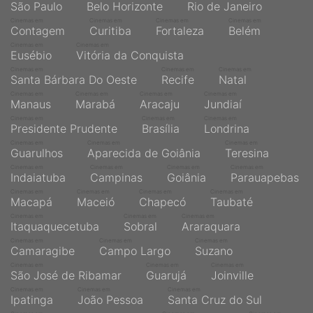
São Paulo
Belo Horizonte
Rio de Janeiro
Cinemas em
Cinemas em
Cinemas em
Cinemas em
Contagem
Curitiba
Fortaleza
Belém
Cinemas em
Cinemas em
Eusébio
Vitória da Conquista
Cinemas em
Cinemas em
Cinemas em
Santa Bárbara Do Oeste
Recife
Natal
Cinemas em
Cinemas em
Cinemas em
Cinemas em
Manaus
Marabá
Aracaju
Jundiaí
Cinemas em
Cinemas em
Cinemas em
Presidente Prudente
Brasília
Londrina
Cinemas em
Cinemas em
Cinemas em
Guarulhos
Aparecida de Goiânia
Teresina
Cinemas em
Cinemas em
Cinemas em
Cinemas em
Indaiatuba
Campinas
Goiânia
Parauapebas
Cinemas em
Cinemas em
Cinemas em
Cinemas em
Macapá
Maceió
Chapecó
Taubaté
Cinemas em
Cinemas em
Cinemas em
Itaquaquecetuba
Sobral
Araraquara
Cinemas em
Cinemas em
Cinemas em
Camaragibe
Campo Largo
Suzano
Cinemas em
Cinemas em
Cinemas em
São José de Ribamar
Guarujá
Joinville
Cinemas em
Cinemas em
Cinemas em
Ipatinga
João Pessoa
Santa Cruz do Sul