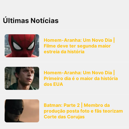
FilmesNoCinema.com.br
é o maior localizador de filmes e
sessões de cinema no Brasil. Através dele, você pode
encontrar os filmes no cinema mais próximos a você ou a
Últimas Notícias
qualquer cidade em território brasileiro. Você pode também
acessar informações sobre cinemas, horários, assistir aos
trailers e muito mais.
Homem-Aranha: Um Novo Dia |
Filme deve ter segunda maior
estreia da história
Homem-Aranha: Um Novo Dia |
Primeiro dia é o maior da história
dos EUA
Batman: Parte 2 | Membro da
produção posta foto e fãs teorizam
Corte das Corujas