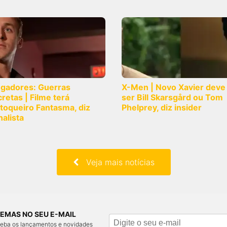
ngadores: Guerras
X-Men | Novo Xavier deve
retas | Filme terá
ser Bill Skarsgård ou Tom
toqueiro Fantasma, diz
Phelprey, diz insider
nalista
Veja mais notícias
EMAS NO SEU E-MAIL
ceba os lançamentos e novidades