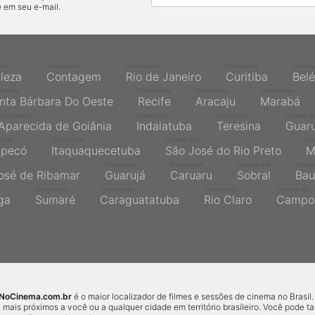
 em seu e-mail.
em
Cinemas em
Cinemas em
Cinemas em
Cinema
aleza
Contagem
Rio de Janeiro
Curitiba
Bel
mas em
Cinemas em
Cinemas em
Cinemas em
nta Bárbara Do Oeste
Recife
Aracaju
Marabá
Cinemas em
Cinemas em
Cinemas em
Cinemas 
Aparecida de Goiânia
Indaiatuba
Teresina
Guaru
s em
Cinemas em
Cinemas em
Ci
pecó
Itaquaquecetuba
São José do Rio Preto
M
m
Cinemas em
Cinemas em
Cinemas em
Cinem
osé de Ribamar
Guarujá
Caruaru
Sobral
Bau
Cinemas em
Cinemas em
Cinemas em
Cinemas em
nga
Sumaré
Caraguatatuba
Rio Claro
Campo
sNoCinema.com.br
é o maior localizador de filmes e sessões de cinema no Brasil.
 mais próximos a você ou a qualquer cidade em território brasileiro. Você pode 