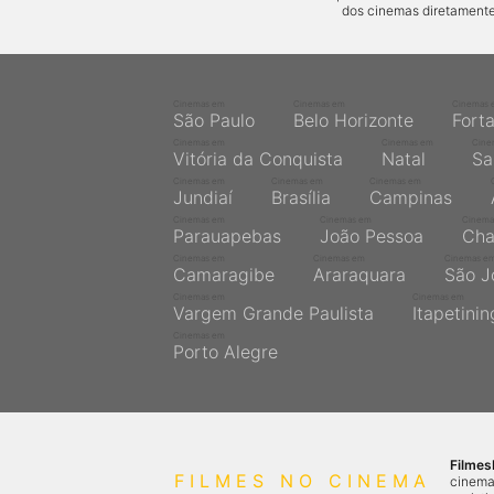
dos cinemas diretamente
Cinemas em
Cinemas em
Cinemas 
São Paulo
Belo Horizonte
Fort
Cinemas em
Cinemas em
Cine
Vitória da Conquista
Natal
Sa
Cinemas em
Cinemas em
Cinemas em
Jundiaí
Brasília
Campinas
Cinemas em
Cinemas em
Cinema
Parauapebas
João Pessoa
Cha
Cinemas em
Cinemas em
Cinemas e
Camaragibe
Araraquara
São J
Cinemas em
Cinemas em
Vargem Grande Paulista
Itapetini
Cinemas em
Porto Alegre
Filme
FILMES NO CINEMA
cinema