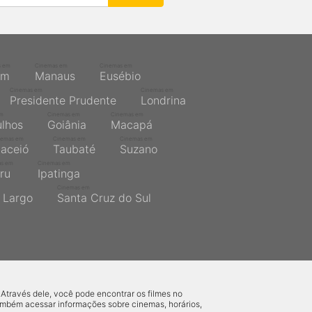
s em
Cinemas em
Cinemas em
ém
Manaus
Eusébio
Cinemas em
Cinemas em
Presidente Prudente
Londrina
em
Cinemas em
Cinemas em
lhos
Goiânia
Macapá
nemas em
Cinemas em
Cinemas em
aceió
Taubaté
Suzano
as em
Cinemas em
ru
Ipatinga
Cinemas em
 Largo
Santa Cruz do Sul
 Através dele, você pode encontrar os filmes no
também acessar informações sobre cinemas, horários,