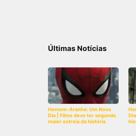
FilmesNoCinema.com.br
é o maior localizador de
filmes e sessões de cinema no Brasil. Através dele,
você pode encontrar os filmes no cinema mais
próximos a você ou a qualquer cidade em território
brasileiro. Você pode também acessar informações
sobre cinemas, horários, assistir aos trailers e muito
mais.
Últimas Notícias
Homem-Aranha: Um Novo
Ho
Dia | Filme deve ter segunda
Dia
maior estreia da história
his