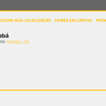
ECIONE SUA LOCALIZAÇÃO
FILMES EM CARTAZ
PRÓ
ou
selecione sua localização
abá
abá,
Marabá - PA