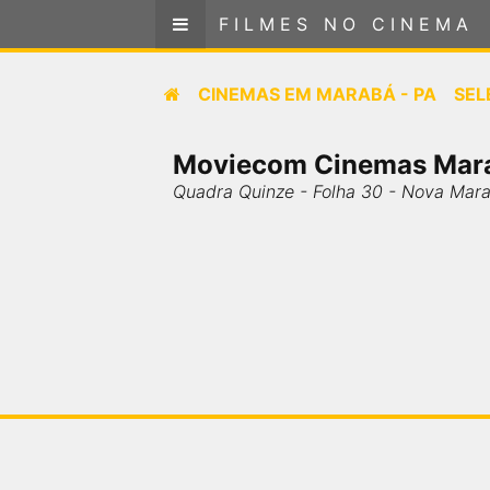
FILMES NO CINEMA
FILMES NO CINEMA
Cinemas em
CINEMAS EM
MARABÁ - PA
SEL
MARABÁ - PA
Moviecom Cinemas Mar
SELECIONE SUA LOCALIZAÇÃO
Quadra Quinze - Folha 30 - Nova Mar
FILMES EM CARTAZ
PRÓXIMOS LANÇAMENTOS
GÊNEROS
NOTÍCIAS
PÁGINA INICIAL