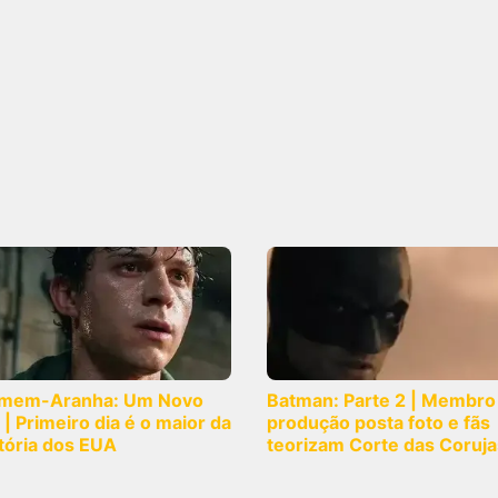
mem-Aranha: Um Novo
Batman: Parte 2 | Membro
 | Primeiro dia é o maior da
produção posta foto e fãs
tória dos EUA
teorizam Corte das Coruja