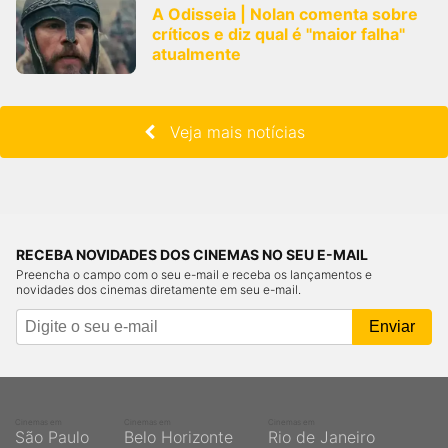
A Odisseia | Nolan comenta sobre
críticos e diz qual é "maior falha"
atualmente
Veja mais notícias
RECEBA NOVIDADES DOS CINEMAS NO SEU E-MAIL
Preencha o campo com o seu e-mail e receba os lançamentos e
novidades dos cinemas diretamente em seu e-mail.
Cinemas em
Cinemas em
Cinemas em
São Paulo
Belo Horizonte
Rio de Janeiro