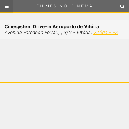
FILMES NO CINEMA
FILMES NO CINEMA
Cinemas em
Cinesystem Drive-in Aeroporto de Vitória
VITÓRIA - ES
Avenida Fernando Ferrari, , S/N - Vitória,
Vitória - ES
ou
selecione sua localização
SELECIONE SUA LOCALIZAÇÃO
FILMES EM CARTAZ
PRÓXIMOS LANÇAMENTOS
GÊNEROS
NOTÍCIAS
PÁGINA INICIAL