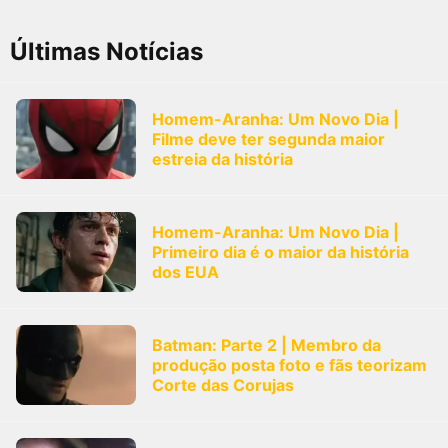
FilmesNoCinema.com.br
é o maior localizador de filmes e
sessões de cinema no Brasil. Através dele, você pode
Últimas Notícias
encontrar os filmes no cinema mais próximos a você ou a
qualquer cidade em território brasileiro. Você pode também
acessar informações sobre cinemas, horários, assistir aos
trailers e muito mais.
Homem-Aranha: Um Novo Dia |
Filme deve ter segunda maior
estreia da história
Homem-Aranha: Um Novo Dia |
Primeiro dia é o maior da história
dos EUA
Batman: Parte 2 | Membro da
produção posta foto e fãs teorizam
Corte das Corujas