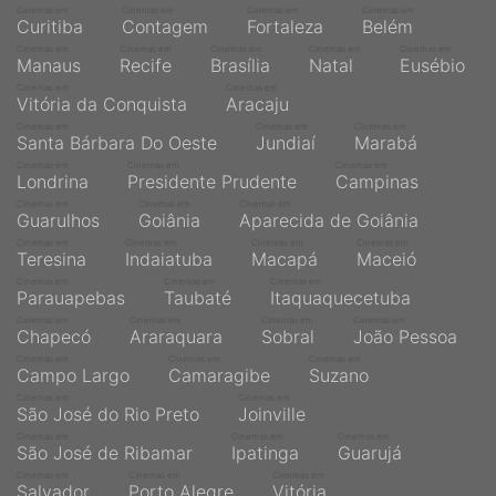
Cinemas em
Cinemas em
Cinemas em
Cinemas em
Curitiba
Contagem
Fortaleza
Belém
Cinemas em
Cinemas em
Cinemas em
Cinemas em
Cinemas em
Manaus
Recife
Brasília
Natal
Eusébio
Cinemas em
Cinemas em
Vitória da Conquista
Aracaju
Cinemas em
Cinemas em
Cinemas em
Santa Bárbara Do Oeste
Jundiaí
Marabá
Cinemas em
Cinemas em
Cinemas em
Londrina
Presidente Prudente
Campinas
Cinemas em
Cinemas em
Cinemas em
Guarulhos
Goiânia
Aparecida de Goiânia
Cinemas em
Cinemas em
Cinemas em
Cinemas em
Teresina
Indaiatuba
Macapá
Maceió
Cinemas em
Cinemas em
Cinemas em
Parauapebas
Taubaté
Itaquaquecetuba
Cinemas em
Cinemas em
Cinemas em
Cinemas em
Chapecó
Araraquara
Sobral
João Pessoa
Cinemas em
Cinemas em
Cinemas em
Campo Largo
Camaragibe
Suzano
Cinemas em
Cinemas em
São José do Rio Preto
Joinville
Cinemas em
Cinemas em
Cinemas em
São José de Ribamar
Ipatinga
Guarujá
Cinemas em
Cinemas em
Cinemas em
Salvador
Porto Alegre
Vitória