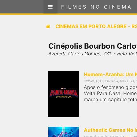
FILMES NO CINEMA
FILMES NO CINEMA
Cinemas em
CINEMAS EM
PORTO ALEGRE - R
PORTO ALEGRE - RS
Cinépolis Bourbon Carl
SELECIONE SUA LOCALIZAÇÃO
Avenida Carlos Gomes, 731, - Bela Vis
FILMES EM CARTAZ
Homem-Aranha: Um N
PRÓXIMOS LANÇAMENTOS
FICÇÃO, AÇÃO, FANTASIA, AVENTURA, 
Após o fenômeno glob
Volta Para Casa, Hom
GÊNEROS
marca um capítulo tota
NOTÍCIAS
PÁGINA INICIAL
Authentic Games No 
ANIMAÇÃO, AÇÃO, AVENTURA
6 AN