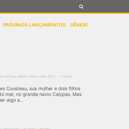
PRÓXIMOS LANÇAMENTOS
GÊNEROS
NOTÍCIAS
A, FANTASIA, DRAMA, FICÇÃO, AÇÃO, ÉPICO
14 ANOS
es Cousteau, sua mulher e dois filhos
to mar, no grande navio Calypso. Mas
r algo a...
, LIVE-ACTION
10 ANOS
115 MIN