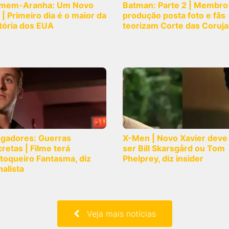
mem-Aranha: Um Novo
Batman: Parte 2 | Membro
 | Primeiro dia é o maior da
produção posta foto e fãs
tória dos EUA
teorizam Corte das Coruja
ngadores: Guerras
X-Men | Novo Xavier deve
retas | Filme terá
ser Bill Skarsgård ou Tom
toqueiro Fantasma, diz
Phelprey, diz insider
nalista
Veja mais notícias