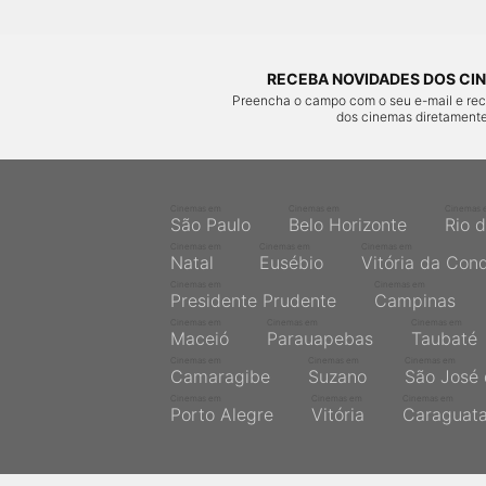
RECEBA NOVIDADES DOS CIN
Preencha o campo com o seu e-mail e re
dos cinemas diretamente
Cinemas em
Cinemas em
Cinemas 
São Paulo
Belo Horizonte
Rio 
Cinemas em
Cinemas em
Cinemas em
Natal
Eusébio
Vitória da Con
Cinemas em
Cinemas em
Presidente Prudente
Campinas
Cinemas em
Cinemas em
Cinemas em
Maceió
Parauapebas
Taubaté
Cinemas em
Cinemas em
Cinemas em
Camaragibe
Suzano
São José 
Cinemas em
Cinemas em
Cinemas em
Porto Alegre
Vitória
Caraguat