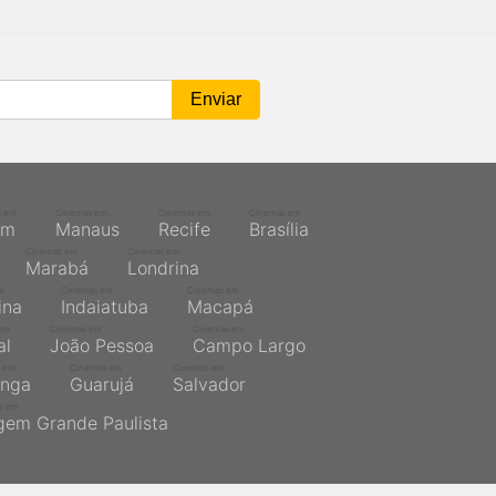
s em
Cinemas em
Cinemas em
Cinemas em
ém
Manaus
Recife
Brasília
Cinemas em
Cinemas em
Marabá
Londrina
m
Cinemas em
Cinemas em
ina
Indaiatuba
Macapá
em
Cinemas em
Cinemas em
al
João Pessoa
Campo Largo
 em
Cinemas em
Cinemas em
inga
Guarujá
Salvador
s em
gem Grande Paulista