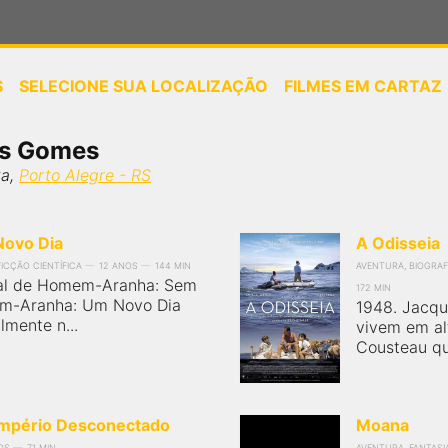
S
SELECIONE SUA LOCALIZAÇÃO
FILMES EM CARTAZ
ou
selecione sua localização
os Gomes
ta,
Porto Alegre - RS
ovo Dia
A Odisseia
FICÇÃO CIENTÍFICA
12 ANOS
144 MIN
AVENTURA, BIOGRAFI
al de Homem-Aranha: Sem
172 MIN
em-Aranha: Um Novo Dia
1948. Jacqu
lmente n...
vivem em al
Cousteau que
Império Desconectado
Moana
OS
71 MIN
AVENTURA, FANTASIA