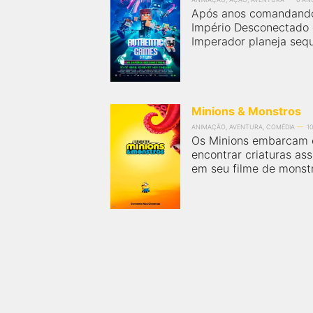
Após anos comandando
FilmesNoCinema.com.br
é o maior localizador de
filmes e sessões de cinema no Brasil. Através dele,
Império Desconectado 
você pode encontrar os filmes no cinema mais
Imperador planeja sequ
próximos a você ou a qualquer cidade em território
brasileiro. Você pode também acessar informações
sobre cinemas, horários, assistir aos trailers e muito
mais.
Minions & Monstros
ANIMAÇÃO, AVENTURA, COMÉDIA
1
Os Minions embarcam 
encontrar criaturas a
em seu filme de monst