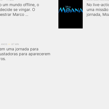
 um mundo offline, o
No live-act
decide se vingar. O
uma missão 
estrar Marco ...
jornada, Moa
0 ANOS
87 MIN
em uma jornada para
ssustadoras para aparecerem
ros.