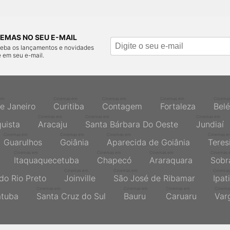
EMAS NO SEU E-MAIL
ceba os lançamentos e novidades
 em seu e-mail.
em
Cinemas em
Cinemas em
Cinemas em
Cinema
de Janeiro
Curitiba
Contagem
Fortaleza
Bel
Cinemas em
Cinemas em
Cinemas em
quista
Aracaju
Santa Bárbara Do Oeste
Jundiaí
Cinemas em
Cinemas em
Cinemas em
Cinemas e
Guarulhos
Goiânia
Aparecida de Goiânia
Teres
Cinemas em
Cinemas em
Cinemas em
Cinemas 
Itaquaquecetuba
Chapecó
Araraquara
Sobr
Cinemas em
Cinemas em
Cinemas
do Rio Preto
Joinville
São José de Ribamar
Ipat
Cinemas em
Cinemas em
Cinemas em
Cinema
atuba
Santa Cruz do Sul
Bauru
Caruaru
Var