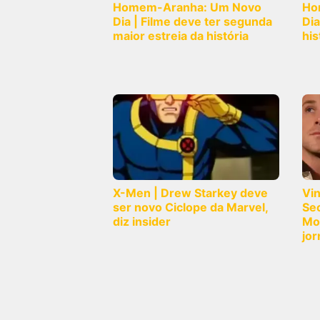
Homem-Aranha: Um Novo
Ho
Dia | Filme deve ter segunda
Dia
maior estreia da história
his
X-Men | Drew Starkey deve
Vi
ser novo Ciclope da Marvel,
Sec
diz insider
Mo
jor