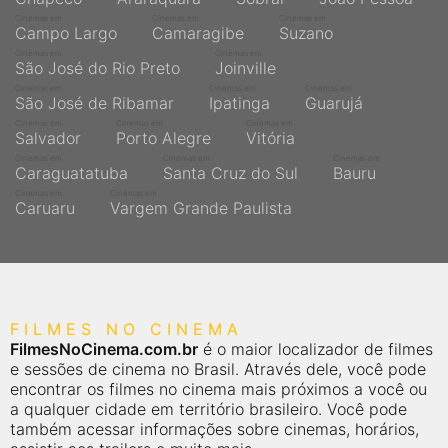
Cinemas em
Cinemas em
Cinemas em
Campo Largo
Camaragibe
Suzano
Cinemas em
Cinemas em
São José do Rio Preto
Joinville
Cinemas em
Cinemas em
Cinemas em
São José de Ribamar
Ipatinga
Guarujá
Cinemas em
Cinemas em
Cinemas em
Salvador
Porto Alegre
Vitória
Cinemas em
Cinemas em
Cinemas em
Caraguatatuba
Santa Cruz do Sul
Bauru
Cinemas em
Cinemas em
Caruaru
Vargem Grande Paulista
FILMES NO CINEMA
FilmesNoCinema.com.br
é o maior localizador de filmes
e sessões de cinema no Brasil. Através dele, você pode
encontrar os filmes no cinema mais próximos a você ou
a qualquer cidade em território brasileiro. Você pode
também acessar informações sobre cinemas, horários,