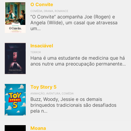
O Convite
FilmesNoCinema.com.br
é o maior localizador de filmes e
sessões de cinema no Brasil. Através dele, você pode
COMÉDIA, DRAMA, ROMANCE
encontrar os filmes no cinema mais próximos a você ou a
“O Convite” acompanha Joe (Rogen) e
qualquer cidade em território brasileiro. Você pode também
Angela (Wilde), um casal que atravessa
acessar informações sobre cinemas, horários, assistir aos
um...
trailers e muito mais.
Insaciável
TERROR
Hana é uma estudante de medicina que há
anos nutre uma preocupação permanente...
Toy Story 5
ANIMAÇÃO, AVENTURA, COMÉDIA
Buzz, Woody, Jessie e os demais
brinquedos tradicionais são desafiados
pela n...
Moana