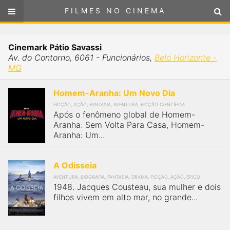
FILMES NO CINEMA
FILMES NO CINEMA
Cinemas em
Cinemark Pátio Savassi
BELO HORIZONTE - MG
Av. do Contorno, 6061 - Funcionários,
Belo Horizonte -
ou
selecione sua localização
MG
SELECIONE SUA LOCALIZAÇÃO
Homem-Aranha: Um Novo Dia
FILMES EM CARTAZ
FICÇÃO, AÇÃO, FANTASIA, AVENTURA, FICÇÃO CIENTÍFICA
Após o fenômeno global de Homem-
Aranha: Sem Volta Para Casa, Homem-
PRÓXIMOS LANÇAMENTOS
Aranha: Um...
GÊNEROS
A Odisseia
AVENTURA, BIOGRAFIA, FANTASIA, DRAMA, FICÇÃO, AÇÃO, ÉPICO
NOTÍCIAS
1948. Jacques Cousteau, sua mulher e dois
filhos vivem em alto mar, no grande...
PÁGINA INICIAL