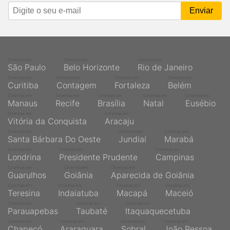
Cinemas em
Cinemas em
Cinemas em
São Paulo
Belo Horizonte
Rio de Janeiro
Cinemas em
Cinemas em
Cinemas em
Cinemas em
Curitiba
Contagem
Fortaleza
Belém
Cinemas em
Cinemas em
Cinemas em
Cinemas em
Cinemas em
Manaus
Recife
Brasília
Natal
Eusébio
Cinemas em
Cinemas em
Vitória da Conquista
Aracaju
Cinemas em
Cinemas em
Cinemas em
Santa Bárbara Do Oeste
Jundiaí
Marabá
Cinemas em
Cinemas em
Cinemas em
Londrina
Presidente Prudente
Campinas
Cinemas em
Cinemas em
Cinemas em
Guarulhos
Goiânia
Aparecida de Goiânia
Cinemas em
Cinemas em
Cinemas em
Cinemas em
Teresina
Indaiatuba
Macapá
Maceió
Cinemas em
Cinemas em
Cinemas em
Parauapebas
Taubaté
Itaquaquecetuba
Cinemas em
Cinemas em
Cinemas em
Cinemas em
Chapecó
Araraquara
Sobral
João Pessoa