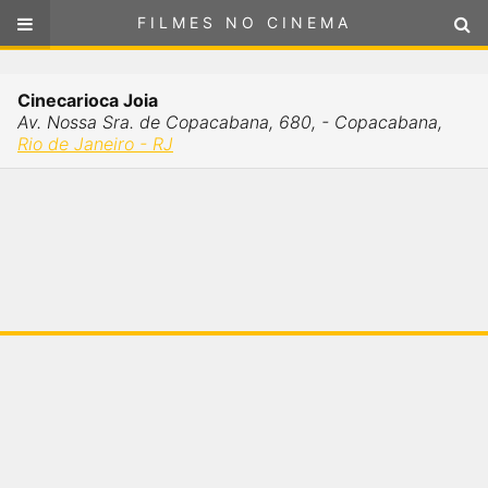
FILMES NO CINEMA
FILMES NO CINEMA
Cinemas em
Cinecarioca Joia
RIO DE JANEIRO - RJ
Av. Nossa Sra. de Copacabana, 680, - Copacabana,
ou
selecione sua localização
Rio de Janeiro - RJ
SELECIONE SUA LOCALIZAÇÃO
FILMES EM CARTAZ
PRÓXIMOS LANÇAMENTOS
GÊNEROS
NOTÍCIAS
PÁGINA INICIAL