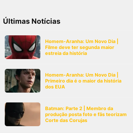
FilmesNoCinema.com.br
é o maior localizador de filmes e
sessões de cinema no Brasil. Através dele, você pode
encontrar os filmes no cinema mais próximos a você ou a
Últimas Notícias
qualquer cidade em território brasileiro. Você pode também
acessar informações sobre cinemas, horários, assistir aos
trailers e muito mais.
Homem-Aranha: Um Novo Dia |
Filme deve ter segunda maior
estreia da história
Homem-Aranha: Um Novo Dia |
Primeiro dia é o maior da história
dos EUA
Batman: Parte 2 | Membro da
produção posta foto e fãs teorizam
Corte das Corujas