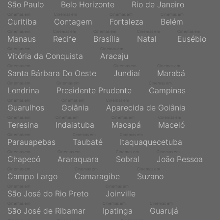
São Paulo
Belo Horizonte
Rio de Janeiro
Cinemas em
Cinemas em
Cinemas em
Cinemas em
Curitiba
Contagem
Fortaleza
Belém
Cinemas em
Cinemas em
Cinemas em
Cinemas em
Cinemas em
Manaus
Recife
Brasília
Natal
Eusébio
Cinemas em
Cinemas em
Vitória da Conquista
Aracaju
Cinemas em
Cinemas em
Cinemas em
Santa Bárbara Do Oeste
Jundiaí
Marabá
Cinemas em
Cinemas em
Cinemas em
Londrina
Presidente Prudente
Campinas
Cinemas em
Cinemas em
Cinemas em
Guarulhos
Goiânia
Aparecida de Goiânia
Cinemas em
Cinemas em
Cinemas em
Cinemas em
Teresina
Indaiatuba
Macapá
Maceió
Cinemas em
Cinemas em
Cinemas em
Parauapebas
Taubaté
Itaquaquecetuba
Cinemas em
Cinemas em
Cinemas em
Cinemas em
Chapecó
Araraquara
Sobral
João Pessoa
Cinemas em
Cinemas em
Cinemas em
Campo Largo
Camaragibe
Suzano
Cinemas em
Cinemas em
São José do Rio Preto
Joinville
Cinemas em
Cinemas em
Cinemas em
São José de Ribamar
Ipatinga
Guarujá