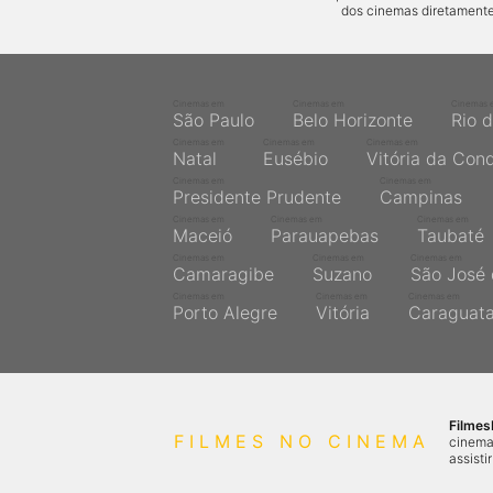
dos cinemas diretamente
Cinemas em
Cinemas em
Cinemas 
São Paulo
Belo Horizonte
Rio 
Cinemas em
Cinemas em
Cinemas em
Natal
Eusébio
Vitória da Con
Cinemas em
Cinemas em
Presidente Prudente
Campinas
Cinemas em
Cinemas em
Cinemas em
Maceió
Parauapebas
Taubaté
Cinemas em
Cinemas em
Cinemas em
Camaragibe
Suzano
São José 
Cinemas em
Cinemas em
Cinemas em
Porto Alegre
Vitória
Caraguat
Filme
FILMES NO CINEMA
cinema
assisti