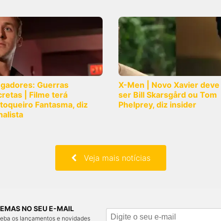
ngadores: Guerras
X-Men | Novo Xavier deve
retas | Filme terá
ser Bill Skarsgård ou Tom
toqueiro Fantasma, diz
Phelprey, diz insider
nalista
Veja mais notícias
EMAS NO SEU E-MAIL
ceba os lançamentos e novidades