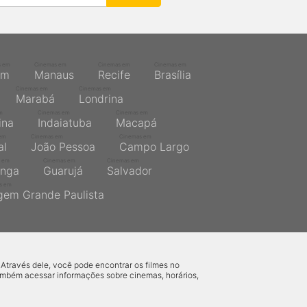
s em
Cinemas em
Cinemas em
Cinemas em
ém
Manaus
Recife
Brasília
Cinemas em
Cinemas em
Marabá
Londrina
m
Cinemas em
Cinemas em
ina
Indaiatuba
Macapá
em
Cinemas em
Cinemas em
al
João Pessoa
Campo Largo
 em
Cinemas em
Cinemas em
inga
Guarujá
Salvador
s em
gem Grande Paulista
 Através dele, você pode encontrar os filmes no
também acessar informações sobre cinemas, horários,