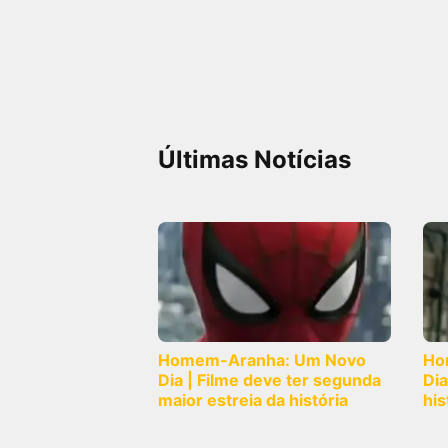
FilmesNoCinema.com.br
é o maior localizador de
filmes e sessões de cinema no Brasil. Através dele,
você pode encontrar os filmes no cinema mais
próximos a você ou a qualquer cidade em território
brasileiro. Você pode também acessar informações
sobre cinemas, horários, assistir aos trailers e muito
mais.
Últimas Notícias
Homem-Aranha: Um Novo
Ho
Dia | Filme deve ter segunda
Dia
maior estreia da história
his