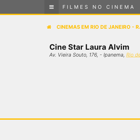
FILMES NO CINEMA
FILMES NO CINEMA
Cinemas em
CINEMAS EM
RIO DE JANEIRO - R
RIO DE JANEIRO - RJ
Cine Star Laura Alvim
SELECIONE SUA LOCALIZAÇÃO
Av. Vieira Souto, 176, - Ipanema,
Rio d
FILMES EM CARTAZ
PRÓXIMOS LANÇAMENTOS
GÊNEROS
NOTÍCIAS
PÁGINA INICIAL