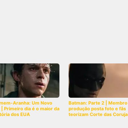
mem-Aranha: Um Novo
Batman: Parte 2 | Membro
 | Primeiro dia é o maior da
produção posta foto e fãs
tória dos EUA
teorizam Corte das Coruja