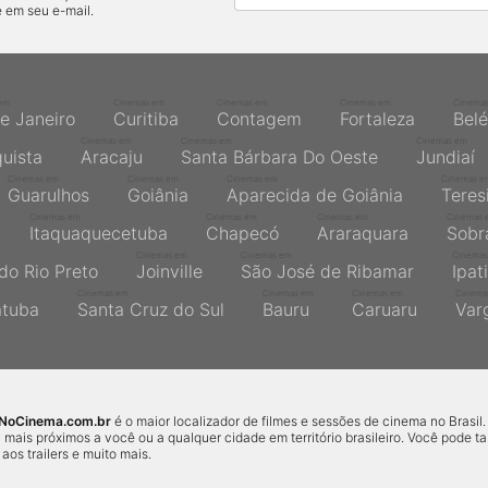
 em seu e-mail.
em
Cinemas em
Cinemas em
Cinemas em
Cinema
de Janeiro
Curitiba
Contagem
Fortaleza
Bel
Cinemas em
Cinemas em
Cinemas em
quista
Aracaju
Santa Bárbara Do Oeste
Jundiaí
Cinemas em
Cinemas em
Cinemas em
Cinemas e
Guarulhos
Goiânia
Aparecida de Goiânia
Teres
Cinemas em
Cinemas em
Cinemas em
Cinemas 
Itaquaquecetuba
Chapecó
Araraquara
Sobr
Cinemas em
Cinemas em
Cinemas
do Rio Preto
Joinville
São José de Ribamar
Ipat
Cinemas em
Cinemas em
Cinemas em
Cinema
atuba
Santa Cruz do Sul
Bauru
Caruaru
Var
sNoCinema.com.br
é o maior localizador de filmes e sessões de cinema no Brasil.
 mais próximos a você ou a qualquer cidade em território brasileiro. Você pode 
r aos trailers e muito mais.