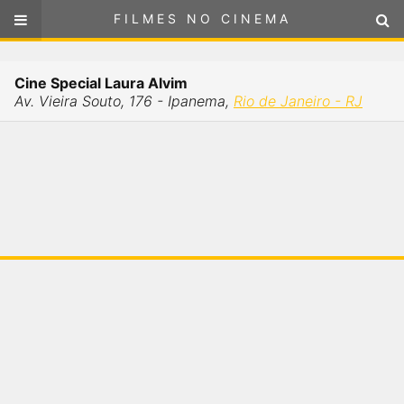
FILMES NO CINEMA
FILMES NO CINEMA
Cinemas em
Cine Special Laura Alvim
RIO DE JANEIRO - RJ
Av. Vieira Souto, 176 - Ipanema,
Rio de Janeiro - RJ
ou
selecione sua localização
SELECIONE SUA LOCALIZAÇÃO
FILMES EM CARTAZ
PRÓXIMOS LANÇAMENTOS
GÊNEROS
NOTÍCIAS
PÁGINA INICIAL