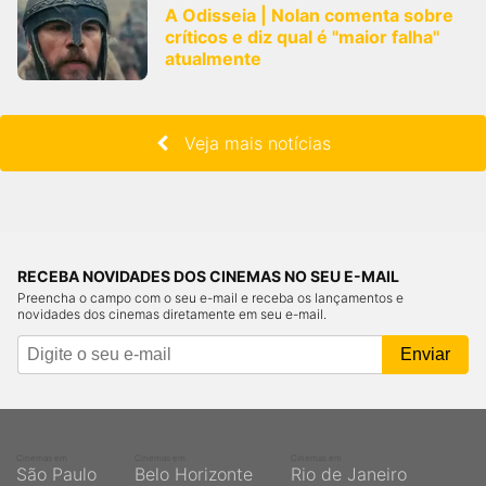
A Odisseia | Nolan comenta sobre
críticos e diz qual é "maior falha"
atualmente
Veja mais notícias
RECEBA NOVIDADES DOS CINEMAS NO SEU E-MAIL
Preencha o campo com o seu e-mail e receba os lançamentos e
novidades dos cinemas diretamente em seu e-mail.
Cinemas em
Cinemas em
Cinemas em
São Paulo
Belo Horizonte
Rio de Janeiro