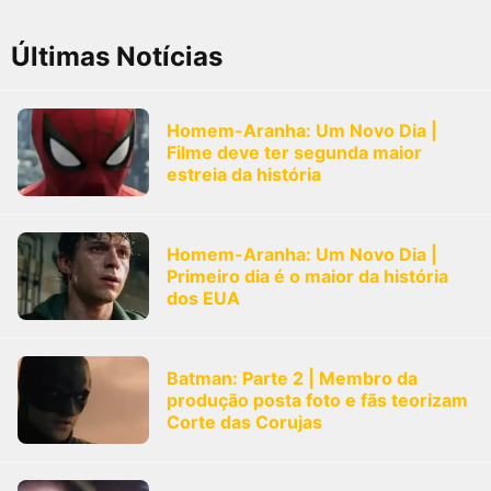
FilmesNoCinema.com.br
é o maior localizador de filmes e
sessões de cinema no Brasil. Através dele, você pode
Últimas Notícias
encontrar os filmes no cinema mais próximos a você ou a
qualquer cidade em território brasileiro. Você pode também
acessar informações sobre cinemas, horários, assistir aos
trailers e muito mais.
Homem-Aranha: Um Novo Dia |
Filme deve ter segunda maior
estreia da história
Homem-Aranha: Um Novo Dia |
Primeiro dia é o maior da história
dos EUA
Batman: Parte 2 | Membro da
produção posta foto e fãs teorizam
Corte das Corujas