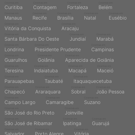
Cinemas em
Cinemas em
Cinemas em
Cinemas em
Curitiba
Contagem
Fortaleza
Belém
Cinemas em
Cinemas em
Cinemas em
Cinemas em
Cinemas em
Manaus
Recife
Brasília
Natal
Eusébio
Cinemas em
Cinemas em
Vitória da Conquista
Aracaju
Cinemas em
Cinemas em
Cinemas em
Santa Bárbara Do Oeste
Jundiaí
Marabá
Cinemas em
Cinemas em
Cinemas em
Londrina
Presidente Prudente
Campinas
Cinemas em
Cinemas em
Cinemas em
Guarulhos
Goiânia
Aparecida de Goiânia
Cinemas em
Cinemas em
Cinemas em
Cinemas em
Teresina
Indaiatuba
Macapá
Maceió
Cinemas em
Cinemas em
Cinemas em
Parauapebas
Taubaté
Itaquaquecetuba
Cinemas em
Cinemas em
Cinemas em
Cinemas em
Chapecó
Araraquara
Sobral
João Pessoa
Cinemas em
Cinemas em
Cinemas em
Campo Largo
Camaragibe
Suzano
Cinemas em
Cinemas em
São José do Rio Preto
Joinville
Cinemas em
Cinemas em
Cinemas em
São José de Ribamar
Ipatinga
Guarujá
Cinemas em
Cinemas em
Cinemas em
Salvador
Porto Alegre
Vitória