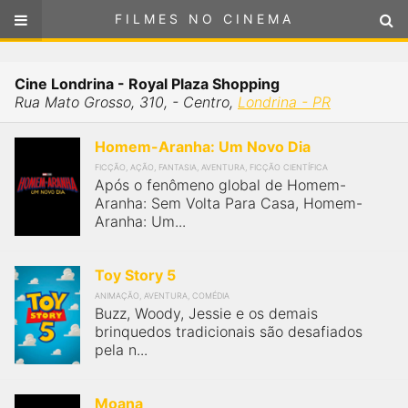
FILMES NO CINEMA
FILMES NO CINEMA
Cinemas em
Cine Londrina - Royal Plaza Shopping
LONDRINA - PR
Rua Mato Grosso, 310, - Centro,
Londrina - PR
ou
selecione sua localização
SELECIONE SUA LOCALIZAÇÃO
Homem-Aranha: Um Novo Dia
FICÇÃO, AÇÃO, FANTASIA, AVENTURA, FICÇÃO CIENTÍFICA
FILMES EM CARTAZ
Após o fenômeno global de Homem-
Aranha: Sem Volta Para Casa, Homem-
Aranha: Um...
PRÓXIMOS LANÇAMENTOS
Toy Story 5
GÊNEROS
ANIMAÇÃO, AVENTURA, COMÉDIA
Buzz, Woody, Jessie e os demais
NOTÍCIAS
brinquedos tradicionais são desafiados
pela n...
PÁGINA INICIAL
Moana