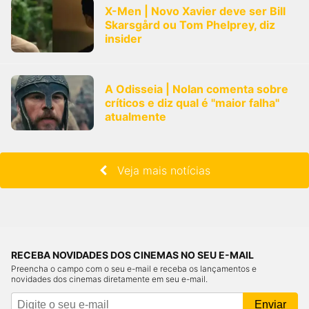
X-Men | Novo Xavier deve ser Bill
Skarsgård ou Tom Phelprey, diz
insider
A Odisseia | Nolan comenta sobre
críticos e diz qual é "maior falha"
atualmente
Veja mais notícias
RECEBA NOVIDADES DOS CINEMAS NO SEU E-MAIL
Preencha o campo com o seu e-mail e receba os lançamentos e
novidades dos cinemas diretamente em seu e-mail.