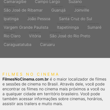
Camaragibe
Campo Largo
Suzano
Cinemas em
Cinemas em
Cinemas em
São José de Ribamar
Guarujá
Joinville
Cinemas em
Cinemas em
Cinemas em
Ipatinga
João Pessoa
Santa Cruz do Sul
Cinemas em
Cinemas em
Cinemas em
Vargem Grande Paulista
Itapetininga
Sumaré
Cinemas em
Cinemas em
Cinemas em
Rio Claro
Vitória
São José do Rio Preto
Cinemas em
Cinemas em
Caraguatatuba
Caruaru
FILMES NO CINEMA
FilmesNoCinema.com.br
é o maior localizador de filmes
e sessões de cinema no Brasil. Através dele, você pode
encontrar os filmes no cinema mais próximos a você ou
a qualquer cidade em território brasileiro. Você pode
também acessar informações sobre cinemas, horários,
assistir aos trailers e muito mais.