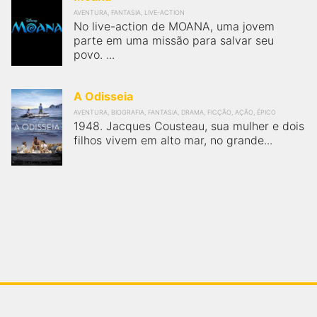
FilmesNoCinema.com.br
é o maior localizador de filmes e
AVENTURA, FANTASIA, LIVE-ACTION
No live-action de MOANA, uma jovem
sessões de cinema no Brasil. Através dele, você pode
encontrar os filmes no cinema mais próximos a você ou a
parte em uma missão para salvar seu
qualquer cidade em território brasileiro. Você pode também
povo. ...
acessar informações sobre cinemas, horários, assistir aos
trailers e muito mais.
A Odisseia
AVENTURA, BIOGRAFIA, FANTASIA, DRAMA, FICÇÃO, AÇÃO, ÉPICO
1948. Jacques Cousteau, sua mulher e dois
filhos vivem em alto mar, no grande...