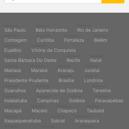
Cinemas em
Cinemas em
Cinemas em
São Paulo
Belo Horizonte
Rio de Janeiro
Cinemas em
Cinemas em
Cinemas em
Cinemas em
Contagem
Curitiba
Fortaleza
Belém
Cinemas em
Cinemas em
Eusébio
Vitória da Conquista
Cinemas em
Cinemas em
Cinemas em
Santa Bárbara Do Oeste
Recife
Natal
Cinemas em
Cinemas em
Cinemas em
Cinemas em
Manaus
Marabá
Aracaju
Jundiaí
Cinemas em
Cinemas em
Cinemas em
Presidente Prudente
Brasília
Londrina
Cinemas em
Cinemas em
Cinemas em
Guarulhos
Aparecida de Goiânia
Teresina
Cinemas em
Cinemas em
Cinemas em
Cinemas em
Indaiatuba
Campinas
Goiânia
Parauapebas
Cinemas em
Cinemas em
Cinemas em
Cinemas em
Macapá
Maceió
Chapecó
Taubaté
Cinemas em
Cinemas em
Cinemas em
Itaquaquecetuba
Sobral
Araraquara
Cinemas em
Cinemas em
Cinemas em