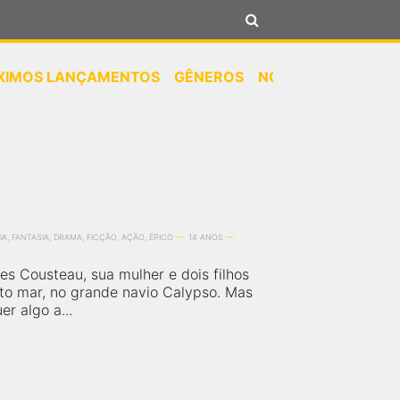
XIMOS LANÇAMENTOS
GÊNEROS
NOTÍCIAS
A, FANTASIA, DRAMA, FICÇÃO, AÇÃO, ÉPICO
14 ANOS
es Cousteau, sua mulher e dois filhos
to mar, no grande navio Calypso. Mas
r algo a...