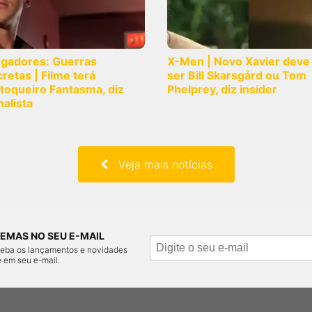
ngadores: Guerras
X-Men | Novo Xavier deve
retas | Filme terá
ser Bill Skarsgård ou Tom
toqueiro Fantasma, diz
Phelprey, diz insider
nalista
Veja mais notícias
EMAS NO SEU E-MAIL
ceba os lançamentos e novidades
 em seu e-mail.