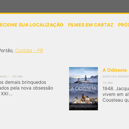
LECIONE SUA LOCALIZAÇÃO
FILMES EM CARTAZ
PRÓ
ou
selecione sua localização
Portão,
Curitiba - PR
A Odisseia
 ANOS
100 MIN
AVENTURA, BIOGRAFI
 os demais brinquedos
172 MIN
iados pela nova obsessão
1948. Jacqu
XI:...
vivem em al
Cousteau que