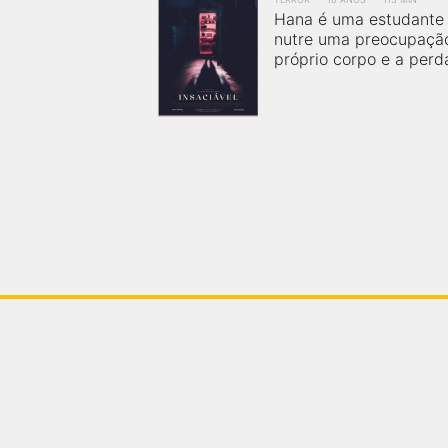
Hana é uma estudante 
FilmesNoCinema.com.br
é o maior localizador de
filmes e sessões de cinema no Brasil. Através dele,
nutre uma preocupaçã
você pode encontrar os filmes no cinema mais
próprio corpo e a perda
próximos a você ou a qualquer cidade em território
brasileiro. Você pode também acessar informações
sobre cinemas, horários, assistir aos trailers e muito
mais.