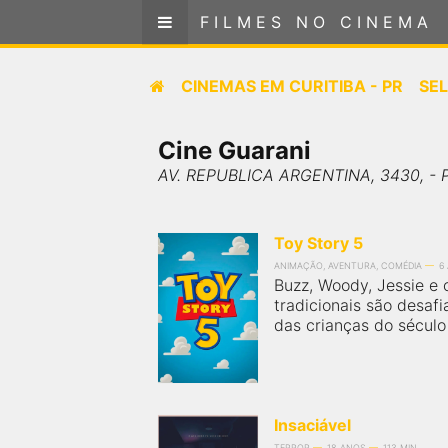
FILMES NO CINEMA
FILMES NO CINEMA
Cinemas em
CINEMAS EM
CURITIBA - PR
SE
CURITIBA - PR
Cine Guarani
SELECIONE SUA LOCALIZAÇÃO
AV. REPUBLICA ARGENTINA, 3430, - 
FILMES EM CARTAZ
Toy Story 5
PRÓXIMOS LANÇAMENTOS
ANIMAÇÃO, AVENTURA, COMÉDIA
6
Buzz, Woody, Jessie e
tradicionais são desaf
GÊNEROS
das crianças do século X
NOTÍCIAS
PÁGINA INICIAL
Insaciável
TERROR
18 ANOS
113 MIN