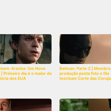
mem-Aranha: Um Novo
Batman: Parte 2 | Membro
 | Primeiro dia é o maior da
produção posta foto e fãs
tória dos EUA
teorizam Corte das Coruja