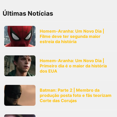
FilmesNoCinema.com.br
é o maior localizador de filmes e
sessões de cinema no Brasil. Através dele, você pode
Últimas Notícias
encontrar os filmes no cinema mais próximos a você ou a
qualquer cidade em território brasileiro. Você pode também
acessar informações sobre cinemas, horários, assistir aos
trailers e muito mais.
Homem-Aranha: Um Novo Dia |
Filme deve ter segunda maior
estreia da história
Homem-Aranha: Um Novo Dia |
Primeiro dia é o maior da história
dos EUA
Batman: Parte 2 | Membro da
produção posta foto e fãs teorizam
Corte das Corujas