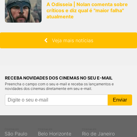
A Odisseia | Nolan comenta sobre
críticos e diz qual é "maior falha"
atualmente
Veja mais notícias
RECEBA NOVIDADES DOS CINEMAS NO SEU E-MAIL
Preencha o campo com o seu e-mail e receba os lançamentos e
novidades dos cinemas diretamente em seu e-mail.
Cinemas em
Cinemas em
Cinemas em
São Paulo
Belo Horizonte
Rio de Janeiro