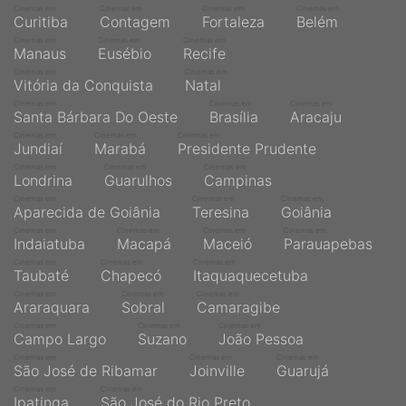
Cinemas em
Cinemas em
Cinemas em
Cinemas em
Curitiba
Contagem
Fortaleza
Belém
Cinemas em
Cinemas em
Cinemas em
Manaus
Eusébio
Recife
Cinemas em
Cinemas em
Vitória da Conquista
Natal
Cinemas em
Cinemas em
Cinemas em
Santa Bárbara Do Oeste
Brasília
Aracaju
Cinemas em
Cinemas em
Cinemas em
Jundiaí
Marabá
Presidente Prudente
Cinemas em
Cinemas em
Cinemas em
Londrina
Guarulhos
Campinas
Cinemas em
Cinemas em
Cinemas em
Aparecida de Goiânia
Teresina
Goiânia
Cinemas em
Cinemas em
Cinemas em
Cinemas em
Indaiatuba
Macapá
Maceió
Parauapebas
Cinemas em
Cinemas em
Cinemas em
Taubaté
Chapecó
Itaquaquecetuba
Cinemas em
Cinemas em
Cinemas em
Araraquara
Sobral
Camaragibe
Cinemas em
Cinemas em
Cinemas em
Campo Largo
Suzano
João Pessoa
Cinemas em
Cinemas em
Cinemas em
São José de Ribamar
Joinville
Guarujá
Cinemas em
Cinemas em
Ipatinga
São José do Rio Preto