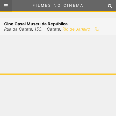
FILMES NO CINEMA
FILMES NO CINEMA
Cinemas em
Cine Casal Museu da República
RIO DE JANEIRO - RJ
Rua da Catete, 153, - Catete,
Rio de Janeiro - RJ
ou
selecione sua localização
SELECIONE SUA LOCALIZAÇÃO
FILMES EM CARTAZ
PRÓXIMOS LANÇAMENTOS
GÊNEROS
NOTÍCIAS
PÁGINA INICIAL