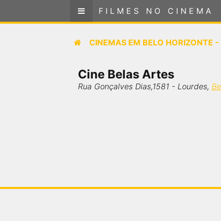
FILMES NO CINEMA
FILMES NO CINEMA
Cinemas em
CINEMAS EM
BELO HORIZONTE -
BELO HORIZONTE - MG
Cine Belas Artes
SELECIONE SUA LOCALIZAÇÃO
Rua Gonçalves Dias,1581 - Lourdes,
Be
FILMES EM CARTAZ
PRÓXIMOS LANÇAMENTOS
GÊNEROS
NOTÍCIAS
PÁGINA INICIAL