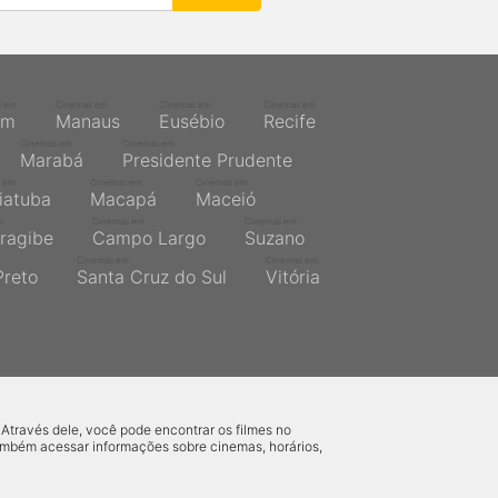
s em
Cinemas em
Cinemas em
Cinemas em
ém
Manaus
Eusébio
Recife
Cinemas em
Cinemas em
Marabá
Presidente Prudente
 em
Cinemas em
Cinemas em
iatuba
Macapá
Maceió
m
Cinemas em
Cinemas em
ragibe
Campo Largo
Suzano
Cinemas em
Cinemas em
Preto
Santa Cruz do Sul
Vitória
 Através dele, você pode encontrar os filmes no
também acessar informações sobre cinemas, horários,