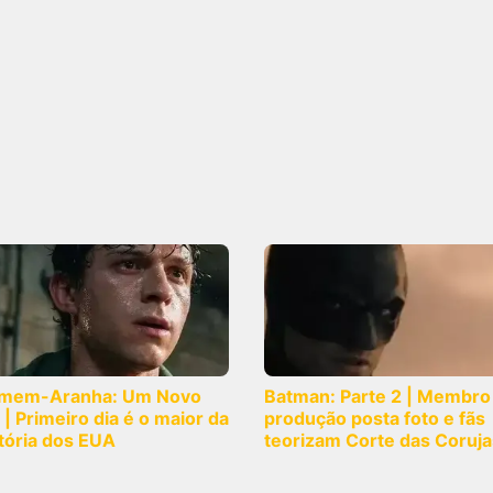
mem-Aranha: Um Novo
Batman: Parte 2 | Membro
 | Primeiro dia é o maior da
produção posta foto e fãs
tória dos EUA
teorizam Corte das Coruja