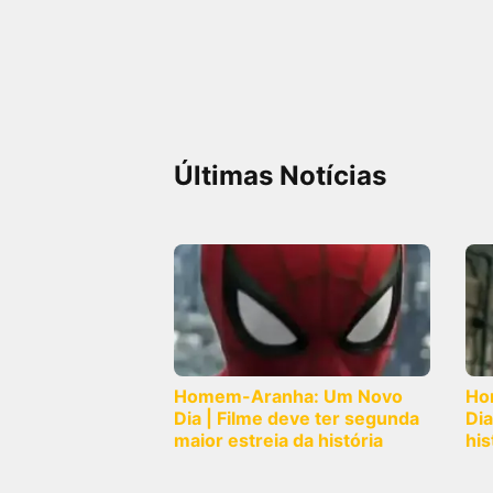
FilmesNoCinema.com.br
é o maior localizador de
filmes e sessões de cinema no Brasil. Através dele,
você pode encontrar os filmes no cinema mais
próximos a você ou a qualquer cidade em território
brasileiro. Você pode também acessar informações
sobre cinemas, horários, assistir aos trailers e muito
mais.
Últimas Notícias
Homem-Aranha: Um Novo
Ho
Dia | Filme deve ter segunda
Dia
maior estreia da história
his