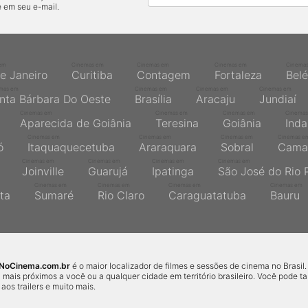
 em seu e-mail.
em
Cinemas em
Cinemas em
Cinemas em
Cinema
de Janeiro
Curitiba
Contagem
Fortaleza
Bel
mas em
Cinemas em
Cinemas em
Cinemas em
nta Bárbara Do Oeste
Brasília
Aracaju
Jundiaí
Cinemas em
Cinemas em
Cinemas em
Cinemas
Aparecida de Goiânia
Teresina
Goiânia
Inda
Cinemas em
Cinemas em
Cinemas em
Cinemas e
ó
Itaquaquecetuba
Araraquara
Sobral
Cama
Cinemas em
Cinemas em
Cinemas em
Cinemas em
Joinville
Guarujá
Ipatinga
São José do Rio 
Cinemas em
Cinemas em
Cinemas em
Cinemas em
ta
Sumaré
Rio Claro
Caraguatatuba
Bauru
sNoCinema.com.br
é o maior localizador de filmes e sessões de cinema no Brasil.
 mais próximos a você ou a qualquer cidade em território brasileiro. Você pode 
r aos trailers e muito mais.