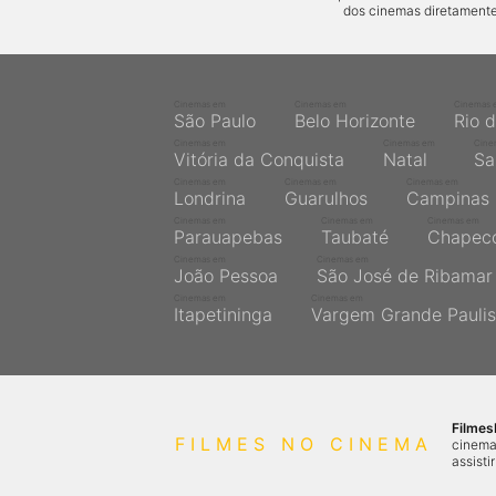
dos cinemas diretamente
Cinemas em
Cinemas em
Cinemas 
São Paulo
Belo Horizonte
Rio 
Cinemas em
Cinemas em
Cine
Vitória da Conquista
Natal
Sa
Cinemas em
Cinemas em
Cinemas em
Londrina
Guarulhos
Campinas
Cinemas em
Cinemas em
Cinemas em
Parauapebas
Taubaté
Chapec
Cinemas em
Cinemas em
João Pessoa
São José de Ribamar
Cinemas em
Cinemas em
Itapetininga
Vargem Grande Paulis
Filme
FILMES NO CINEMA
cinema
assisti