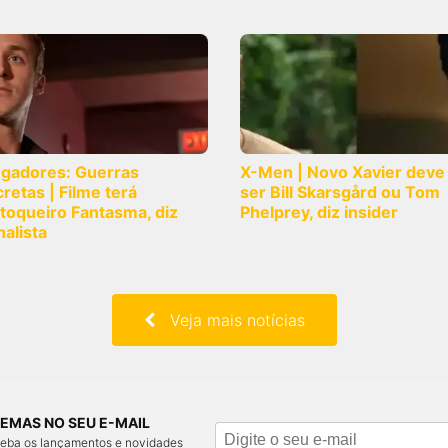
ngadores: Guerras
X-Men | Novo Xavier deve
retas | Filme terá
ser Bill Skarsgård ou Tom
toqueiro Fantasma, diz
Phelprey, diz insider
nalista
Veja mais notícias
EMAS NO SEU E-MAIL
ceba os lançamentos e novidades