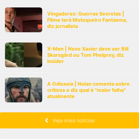
Vingadores: Guerras Secretas |
Filme terá Motoqueiro Fantasma,
diz jornalista
X-Men | Novo Xavier deve ser Bill
Skarsgård ou Tom Phelprey, diz
insider
A Odisseia | Nolan comenta sobre
críticos e diz qual é "maior falha"
atualmente
Veja mais notícias