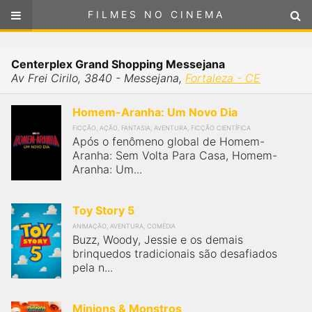
FILMES NO CINEMA
FILMES NO CINEMA
Cinemas em
Centerplex Grand Shopping Messejana
FORTALEZA - CE
Av Frei Cirilo, 3840 - Messejana,
Fortaleza - CE
ou
selecione sua localização
SELECIONE SUA LOCALIZAÇÃO
Homem-Aranha: Um Novo Dia
FICÇÃO, AÇÃO, FANTASIA, AVENTURA, FICÇÃO CIENTÍFICA
FILMES EM CARTAZ
Após o fenômeno global de Homem-
Aranha: Sem Volta Para Casa, Homem-
Aranha: Um...
PRÓXIMOS LANÇAMENTOS
Toy Story 5
GÊNEROS
ANIMAÇÃO, AVENTURA, COMÉDIA
Buzz, Woody, Jessie e os demais
NOTÍCIAS
brinquedos tradicionais são desafiados
pela n...
PÁGINA INICIAL
Minions & Monstros