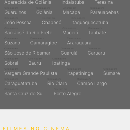
Aparecida de Goiânia
Indaiatuba
Teresina
Cinemas em
Cinemas em
Cinemas em
Cinemas em
Guarulhos
Goiânia
Macapá
Parauapebas
Cinemas em
Cinemas em
Cinemas em
João Pessoa
Chapecó
Itaquaquecetuba
Cinemas em
Cinemas em
Cinemas em
São José do Rio Preto
Maceió
Taubaté
Cinemas em
Cinemas em
Cinemas em
Suzano
Camaragibe
Araraquara
Cinemas em
Cinemas em
Cinemas em
São José de Ribamar
Guarujá
Caruaru
Cinemas em
Cinemas em
Cinemas em
Sobral
Bauru
Ipatinga
Cinemas em
Cinemas em
Cinemas em
Vargem Grande Paulista
Itapetininga
Sumaré
Cinemas em
Cinemas em
Cinemas em
Caraguatatuba
Rio Claro
Campo Largo
Cinemas em
Cinemas em
Santa Cruz do Sul
Porto Alegre
FILMES NO CINEMA