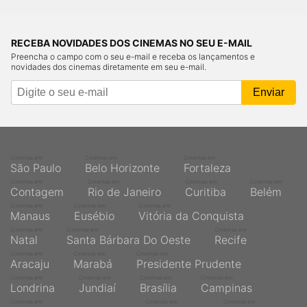
RECEBA NOVIDADES DOS CINEMAS NO SEU E-MAIL
Preencha o campo com o seu e-mail e receba os lançamentos e
novidades dos cinemas diretamente em seu e-mail.
Cinemas em
Cinemas em
Cinemas em
São Paulo
Belo Horizonte
Fortaleza
Cinemas em
Cinemas em
Cinemas em
Cinemas em
Contagem
Rio de Janeiro
Curitiba
Belém
Cinemas em
Cinemas em
Cinemas em
Manaus
Eusébio
Vitória da Conquista
Cinemas em
Cinemas em
Cinemas em
Natal
Santa Bárbara Do Oeste
Recife
Cinemas em
Cinemas em
Cinemas em
Aracaju
Marabá
Presidente Prudente
Cinemas em
Cinemas em
Cinemas em
Cinemas em
Londrina
Jundiaí
Brasília
Campinas
Cinemas em
Cinemas em
Cinemas em