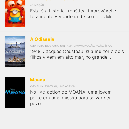
FilmesNoCinema.com.br
é o maior localizador de filmes e
ANIMAÇÃO
Esta é a história frenética, improvável e
sessões de cinema no Brasil. Através dele, você pode
encontrar os filmes no cinema mais próximos a você ou a
totalmente verdadeira de como os Mi...
qualquer cidade em território brasileiro. Você pode também
acessar informações sobre cinemas, horários, assistir aos
trailers e muito mais.
A Odisseia
AVENTURA, BIOGRAFIA, FANTASIA, DRAMA, FICÇÃO, AÇÃO, ÉPICO
1948. Jacques Cousteau, sua mulher e dois
filhos vivem em alto mar, no grande...
Moana
AVENTURA, FANTASIA, LIVE-ACTION
No live-action de MOANA, uma jovem
parte em uma missão para salvar seu
povo. ...