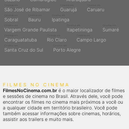
Cinemas em
Cinemas em
Cinemas em
São José de Ribamar
Guarujá
Caruaru
Cinemas em
Cinemas em
Cinemas em
Sobral
Bauru
Ipatinga
Cinemas em
Cinemas em
Cinemas em
Vargem Grande Paulista
Itapetininga
Sumaré
Cinemas em
Cinemas em
Cinemas em
Caraguatatuba
Rio Claro
Campo Largo
Cinemas em
Cinemas em
Santa Cruz do Sul
Porto Alegre
FILMES NO CINEMA
FilmesNoCinema.com.br
é o maior localizador de filmes
e sessões de cinema no Brasil. Através dele, você pode
encontrar os filmes no cinema mais próximos a você ou
a qualquer cidade em território brasileiro. Você pode
também acessar informações sobre cinemas, horários,
assistir aos trailers e muito mais.