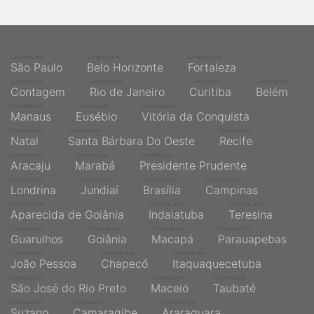
qualquer cidade em território brasileiro. Você pode também
acessar informações sobre cinemas, horários, assistir aos
trailers e muito mais.
Cinemas em
Cinemas em
Cinemas em
São Paulo
Belo Horizonte
Fortaleza
Cinemas em
Cinemas em
Cinemas em
Cinemas em
Contagem
Rio de Janeiro
Curitiba
Belém
Cinemas em
Cinemas em
Cinemas em
Manaus
Eusébio
Vitória da Conquista
Cinemas em
Cinemas em
Cinemas em
Natal
Santa Bárbara Do Oeste
Recife
Cinemas em
Cinemas em
Cinemas em
Aracaju
Marabá
Presidente Prudente
Cinemas em
Cinemas em
Cinemas em
Cinemas em
Londrina
Jundiaí
Brasília
Campinas
Cinemas em
Cinemas em
Cinemas em
Aparecida de Goiânia
Indaiatuba
Teresina
Cinemas em
Cinemas em
Cinemas em
Cinemas em
Guarulhos
Goiânia
Macapá
Parauapebas
Cinemas em
Cinemas em
Cinemas em
João Pessoa
Chapecó
Itaquaquecetuba
Cinemas em
Cinemas em
Cinemas em
São José do Rio Preto
Maceió
Taubaté
Cinemas em
Cinemas em
Cinemas em
Suzano
Camaragibe
Araraquara