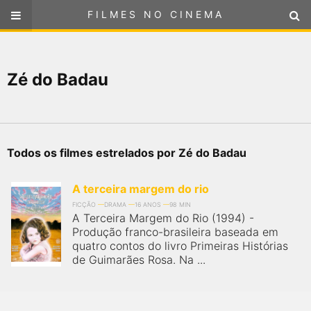
FILMES NO CINEMA
FILMES NO CINEMA
SELECIONE SUA LOCALIZAÇÃO
Zé do Badau
ou
selecione sua localização
FILMES EM CARTAZ
PRÓXIMOS LANÇAMENTOS
Todos os filmes estrelados por Zé do Badau
GÊNEROS
A terceira margem do rio
NOTÍCIAS
FICÇÃO
DRAMA
16 ANOS
98 MIN
A Terceira Margem do Rio (1994) -
Produção franco-brasileira baseada em
PÁGINA INICIAL
quatro contos do livro Primeiras Histórias
de Guimarães Rosa. Na ...
FilmesNoCinema.com.br
é o maior localizador de filmes e
sessões de cinema no Brasil. Através dele, você pode
encontrar os filmes no cinema mais próximos a você ou a