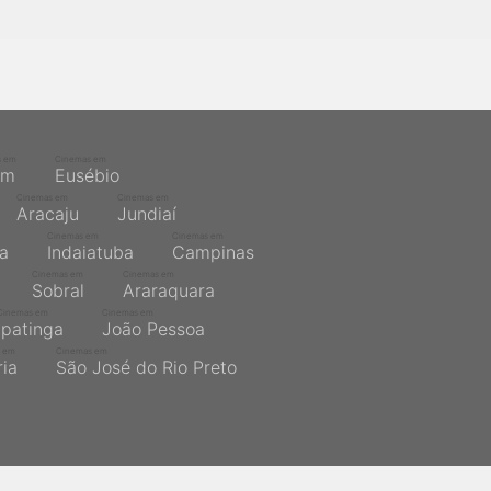
s em
Cinemas em
ém
Eusébio
Cinemas em
Cinemas em
Aracaju
Jundiaí
Cinemas em
Cinemas em
na
Indaiatuba
Campinas
Cinemas em
Cinemas em
Sobral
Araraquara
Cinemas em
Cinemas em
Ipatinga
João Pessoa
 em
Cinemas em
ria
São José do Rio Preto