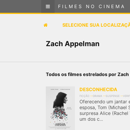
FILMES NO CINEMA
FILMES NO CINEMA
SELECIONE SUA LOCALIZAÇÃO
SELECIONE SUA LOCALIZAÇ
FILMES EM CARTAZ
Zach Appelman
PRÓXIMOS LANÇAMENTOS
GÊNEROS
Todos os filmes estrelados por Zac
NOTÍCIAS
DESCONHECIDA
FICÇÃO
DRAMA
SUSPENSE
VERI
PÁGINA INICIAL
Oferecendo um jantar 
esposa, Tom (Michael
surpresa Alice (Rache
FilmesNoCinema.com.br
é o maior localizador de
um dos c...
filmes e sessões de cinema no Brasil. Através dele,
você pode encontrar os filmes no cinema mais