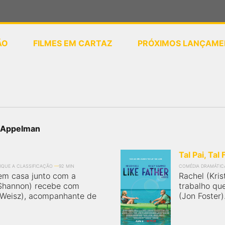
ÃO
FILMES EM CARTAZ
PRÓXIMOS LANÇAME
ou
selecione sua localização
h Appelman
Tal Pai, Tal 
FIQUE A CLASSIFICAÇÃO
92 MIN
COMÉDIA DRAMÁTIC
em casa junto com a
Rachel (Kris
 Shannon) recebe com
trabalho qu
l Weisz), acompanhante de
(Jon Foster)