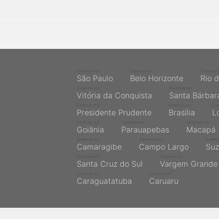
próximos a você ou a qualquer cidade em território
brasileiro. Você pode também acessar informações
sobre cinemas, horários, assistir aos trailers e muito
mais.
Cinemas em
Cinemas em
Cinemas 
São Paulo
Belo Horizonte
Rio 
Cinemas em
Cinemas em
Vitória da Conquista
Santa Bárbar
Cinemas em
Cinemas em
Ci
Presidente Prudente
Brasília
L
Cinemas em
Cinemas em
Cinemas em
Goiânia
Parauapebas
Macapá
Cinemas em
Cinemas em
Cinem
Camaragibe
Campo Largo
Suz
Cinemas em
Cinemas em
Santa Cruz do Sul
Vargem Grande 
Cinemas em
Cinemas em
Caraguatatuba
Caruaru