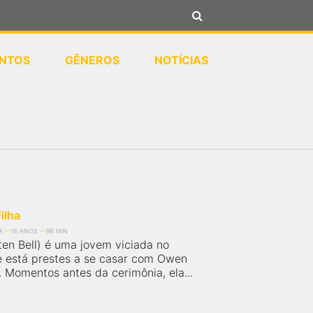
NTOS
GÊNEROS
NOTÍCIAS
Filha
A
16 ANOS
98 MIN
ten Bell) é uma jovem viciada no
e está prestes a se casar com Owen
. Momentos antes da cerimônia, ela...