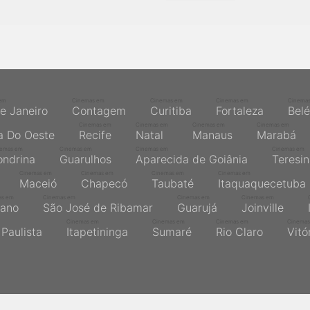
em
Cinemas em
Cinemas em
Cinemas em
Cinema
de Janeiro
Contagem
Curitiba
Fortaleza
Bel
Cinemas em
Cinemas em
Cinemas em
Cinemas em
a Do Oeste
Recife
Natal
Manaus
Marabá
nemas em
Cinemas em
Cinemas em
Cinemas em
ondrina
Guarulhos
Aparecida de Goiânia
Teresi
Cinemas em
Cinemas em
Cinemas em
Cinemas em
Maceió
Chapecó
Taubaté
Itaquaquecetuba
as em
Cinemas em
Cinemas em
Cinemas em
ano
São José de Ribamar
Guarujá
Joinville
Cinemas em
Cinemas em
Cinemas em
Cinemas
Paulista
Itapetininga
Sumaré
Rio Claro
Vitó