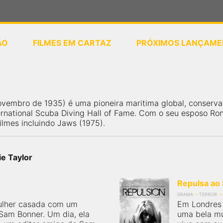
ÃO
FILMES EM CARTAZ
PRÓXIMOS LANÇAME
ou
selecione sua localização
vembro de 1935) é uma pioneira maritima global, conservac
national Scuba Diving Hall of Fame. Com o seu esposo Ron
ilmes incluindo Jaws (1975).
ie Taylor
Repulsa ao
DRAMA
TERROR
ulher casada com um
Em Londres 
Sam Bonner. Um dia, ela
uma bela mu