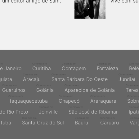
 um editor amigo de Sam,
vive com sua
em
Cinemas em
Cinemas em
Cinemas em
Cinema
de Janeiro
Curitiba
Contagem
Fortaleza
Bel
Cinemas em
Cinemas em
Cinemas em
quista
Aracaju
Santa Bárbara Do Oeste
Jundiaí
Cinemas em
Cinemas em
Cinemas em
Cinemas e
Guarulhos
Goiânia
Aparecida de Goiânia
Teres
Cinemas em
Cinemas em
Cinemas em
Cinemas 
Itaquaquecetuba
Chapecó
Araraquara
Sobr
Cinemas em
Cinemas em
Cinemas
do Rio Preto
Joinville
São José de Ribamar
Ipat
Cinemas em
Cinemas em
Cinemas em
Cinema
atuba
Santa Cruz do Sul
Bauru
Caruaru
Var