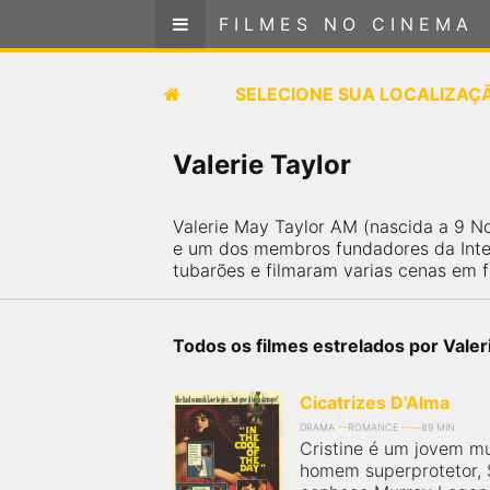
FILMES NO CINEMA
FILMES NO CINEMA
SELECIONE SUA LOCALIZAÇÃO
SELECIONE SUA LOCALIZAÇ
FILMES EM CARTAZ
Valerie Taylor
PRÓXIMOS LANÇAMENTOS
Valerie May Taylor AM (nascida a 9 No
e um dos membros fundadores da Inter
GÊNEROS
tubarões e filmaram varias cenas em f
NOTÍCIAS
Todos os filmes estrelados por Valer
PÁGINA INICIAL
Cicatrizes D'Alma
DRAMA
ROMANCE
89 MIN
FilmesNoCinema.com.br
é o maior localizador de
Cristine é um jovem m
filmes e sessões de cinema no Brasil. Através dele,
homem superprotetor, 
você pode encontrar os filmes no cinema mais