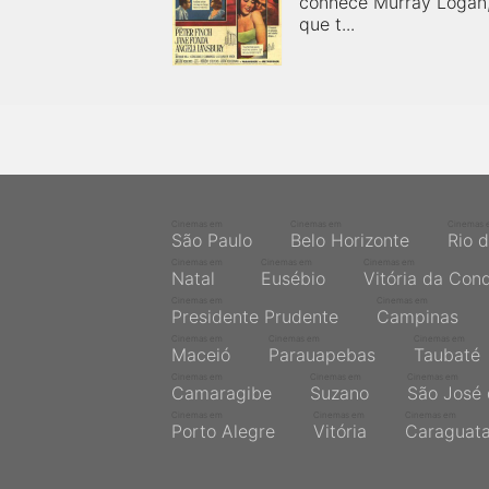
conhece Murray Logan,
próximos a você ou a qualquer cidade em território
brasileiro. Você pode também acessar informações
que t...
sobre cinemas, horários, assistir aos trailers e muito
mais.
Cinemas em
Cinemas em
Cinemas 
São Paulo
Belo Horizonte
Rio 
Cinemas em
Cinemas em
Cinemas em
Natal
Eusébio
Vitória da Con
Cinemas em
Cinemas em
Presidente Prudente
Campinas
Cinemas em
Cinemas em
Cinemas em
Maceió
Parauapebas
Taubaté
Cinemas em
Cinemas em
Cinemas em
Camaragibe
Suzano
São José 
Cinemas em
Cinemas em
Cinemas em
Porto Alegre
Vitória
Caraguat