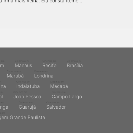
 irmã mais velha. Ela constanteme...
s em
Cinemas em
Cinemas em
Cinemas em
ém
Manaus
Recife
Brasília
Cinemas em
Cinemas em
Marabá
Londrina
m
Cinemas em
Cinemas em
ina
Indaiatuba
Macapá
em
Cinemas em
Cinemas em
al
João Pessoa
Campo Largo
 em
Cinemas em
Cinemas em
inga
Guarujá
Salvador
s em
gem Grande Paulista