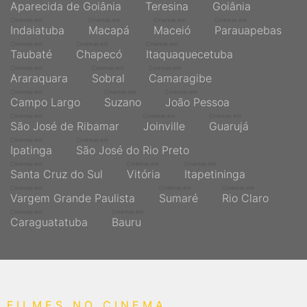
Aparecida de Goiânia
Teresina
Goiânia
Cinemas em
Cinemas em
Cinemas em
Cinemas em
Indaiatuba
Macapá
Maceió
Parauapebas
Cinemas em
Cinemas em
Cinemas em
Taubaté
Chapecó
Itaquaquecetuba
Cinemas em
Cinemas em
Cinemas em
Araraquara
Sobral
Camaragibe
Cinemas em
Cinemas em
Cinemas em
Campo Largo
Suzano
João Pessoa
Cinemas em
Cinemas em
Cinemas em
São José de Ribamar
Joinville
Guarujá
Cinemas em
Cinemas em
Ipatinga
São José do Rio Preto
Cinemas em
Cinemas em
Cinemas em
Santa Cruz do Sul
Vitória
Itapetininga
Cinemas em
Cinemas em
Cinemas em
Vargem Grande Paulista
Sumaré
Rio Claro
Cinemas em
Cinemas em
Caraguatatuba
Bauru
FILMES NO CINEMA