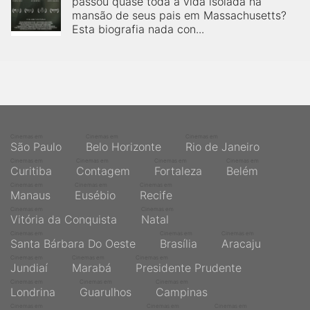
passou quase toda a vida isolada na
qualquer cidade em território brasileiro. Você pode também
acessar informações sobre cinemas, horários, assistir aos
mansão de seus pais em Massachusetts?
trailers e muito mais.
Esta biografia nada con...
Cinemas em
Cinemas em
Cinemas em
São Paulo
Belo Horizonte
Rio de Janeiro
Cinemas em
Cinemas em
Cinemas em
Cinemas em
Curitiba
Contagem
Fortaleza
Belém
Cinemas em
Cinemas em
Cinemas em
Manaus
Eusébio
Recife
Cinemas em
Cinemas em
Vitória da Conquista
Natal
Cinemas em
Cinemas em
Cinemas em
Santa Bárbara Do Oeste
Brasília
Aracaju
Cinemas em
Cinemas em
Cinemas em
Jundiaí
Marabá
Presidente Prudente
Cinemas em
Cinemas em
Cinemas em
Londrina
Guarulhos
Campinas
Cinemas em
Cinemas em
Cinemas em