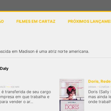
ÃO
FILMES EM CARTAZ
PRÓXIMOS LANÇAME
ou
selecione sua localização
ascida em Madison é uma atriz norte americana.
 Daly
Doris, Red
ANCE
106 MIN
DRAMA
COMÉDIA
a é transferida de seu cargo
Doris (Sally
empresa em que trabalha e
mas ainda l
para vender o ar...
onde trabalh