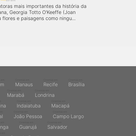
89 MIN
toras mais importantes da história da
ana, Georgia Totto O'Keeffe (Joan
u flores e paisagens como ningu...
s em
Cinemas em
Cinemas em
Cinemas em
ém
Manaus
Recife
Brasília
Cinemas em
Cinemas em
Marabá
Londrina
m
Cinemas em
Cinemas em
ina
Indaiatuba
Macapá
em
Cinemas em
Cinemas em
al
João Pessoa
Campo Largo
 em
Cinemas em
Cinemas em
inga
Guarujá
Salvador
s em