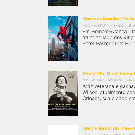
próximos a você ou a qualquer cidade em território
brasileiro. Você pode também acessar informações
sobre cinemas, horários, assistir aos trailers e muito
mais.
Homem Aranha: De Vol
AÇÃO
AVENTURA
12 ANOS
118 M
Em Homem-Aranha: De V
atuar ao lado dos Ving
Peter Parker (Tom Holla
She's The Best Thing I
DOCUMENTÁRIO
BIOGRAFIA
79 M
Atriz veterana e ganha
Wilson, atualmente com
Orleans, sua cidade nata
Uma Fábrica de Pão -