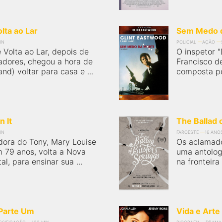
ta ao Lar
Sem Medo 
IN
POLICIAL
AÇÃO
olta ao Lar, depois de
O inspetor "
adores, chegou a hora de
Francisco de
nd) voltar para casa e ...
composta po
n It
The Ballad 
IN
FAROESTE
16 ANO
dora do Tony, Mary Louise
Os aclamado
 79 anos, volta a Nova
uma antolog
l, para ensinar sua ...
na fronteir
 Parte Um
Vida e Arte