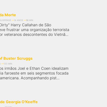
da Morte
SUSPENSE
14 ANOS
96 MIN
Dirty" Harry Callahan de São
ve frustrar uma organização terrorista
r veteranos descontentes do Vietnã...
of Buster Scruggs
S
133 MIN
s irmãos Joel e Ethan Coen idealizam
ia faroeste em seis segmentos focada
a americana. Acompanhando pist...
 de Georgia O'Keeffe