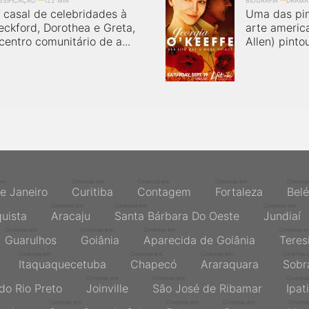
ASSIFICAÇÃO
122 MIN
BIOGRAFIA
DRAMA
casal de celebridades à
Uma das pin
ckford, Dorothea e Greta,
arte americ
entro comunitário de a...
Allen) pinto
em
Cinemas em
Cinemas em
Cinemas em
Cinema
de Janeiro
Curitiba
Contagem
Fortaleza
Bel
Cinemas em
Cinemas em
Cinemas em
quista
Aracaju
Santa Bárbara Do Oeste
Jundiaí
Cinemas em
Cinemas em
Cinemas em
Cinemas e
Guarulhos
Goiânia
Aparecida de Goiânia
Teres
Cinemas em
Cinemas em
Cinemas em
Cinemas 
Itaquaquecetuba
Chapecó
Araraquara
Sobr
Cinemas em
Cinemas em
Cinemas
do Rio Preto
Joinville
São José de Ribamar
Ipat
Cinemas em
Cinemas em
Cinemas em
Cinema