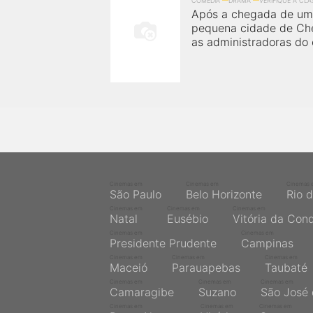
COMÉDIA
DRAMA
VERIFIQUE A CL
Após a chegada de um 
pequena cidade de Che
as administradoras do c
Cinemas em
Cinemas em
Cinemas 
São Paulo
Belo Horizonte
Rio 
Cinemas em
Cinemas em
Cinemas em
Natal
Eusébio
Vitória da Con
Cinemas em
Cinemas em
Presidente Prudente
Campinas
Cinemas em
Cinemas em
Cinemas em
Maceió
Parauapebas
Taubaté
Cinemas em
Cinemas em
Cinemas em
Camaragibe
Suzano
São José 
Cinemas em
Cinemas em
Cinemas em