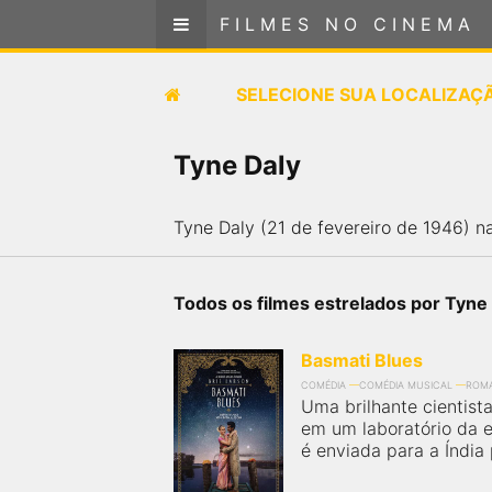
FILMES NO CINEMA
FILMES NO CINEMA
SELECIONE SUA LOCALIZAÇÃO
SELECIONE SUA LOCALIZAÇ
FILMES EM CARTAZ
Tyne Daly
PRÓXIMOS LANÇAMENTOS
Tyne Daly (21 de fevereiro de 1946) n
GÊNEROS
Todos os filmes estrelados por Tyne
NOTÍCIAS
Basmati Blues
PÁGINA INICIAL
COMÉDIA
COMÉDIA MUSICAL
ROM
Uma brilhante cientist
em um laboratório da 
FilmesNoCinema.com.br
é o maior localizador de
é enviada para a Índia 
filmes e sessões de cinema no Brasil. Através dele,
você pode encontrar os filmes no cinema mais