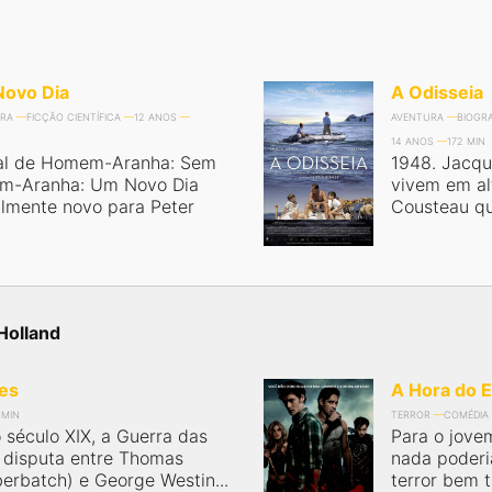
ovo Dia
A Odisseia
RA
FICÇÃO CIENTÍFICA
12 ANOS
AVENTURA
BIOGRA
14 ANOS
172 MIN
al de Homem-Aranha: Sem
1948. Jacqu
em-Aranha: Um Novo Dia
vivem em al
almente novo para Peter
Cousteau qu
Holland
tes
A Hora do 
 MIN
TERROR
COMÉDIA
 século XIX, a Guerra das
Para o jove
a disputa entre Thomas
nada poderi
erbatch) e George Westin...
terror bem t