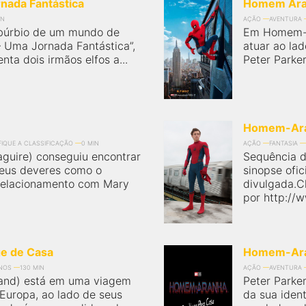
nada Fantástica
Homem Aran
IN
AÇÃO
AVENTURA
búrbio de um mundo de
Em Homem-Ar
 – Uma Jornada Fantástica”,
atuar ao la
nta dois irmãos elfos a...
Peter Parker
Homem-Aran
FIQUE A CLASSIFICAÇÃO
0 MIN
AÇÃO
FANTASIA
aguire) conseguiu encontrar
Sequência d
eus deveres como o
sinopse ofic
elacionamento com Mary
divulgada.Cl
por http://w
e de Casa
Homem-Aran
ANOS
130 MIN
AÇÃO
AVENTURA
land) está em uma viagem
Peter Parke
Europa, ao lado de seus
da sua iden