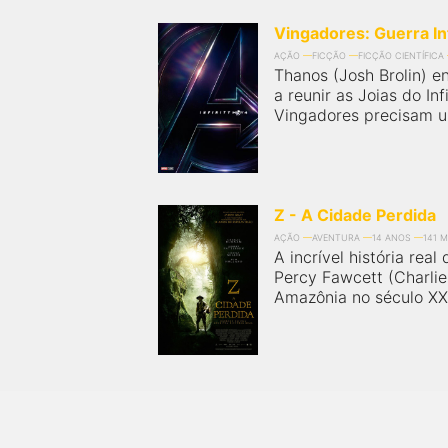
Vingadores: Guerra Inf
AÇÃO
FICÇÃO
FICÇÃO CIENTÍFICA
Thanos (Josh Brolin) e
a reunir as Joias do Inf
Vingadores precisam uni
Z - A Cidade Perdida
AÇÃO
AVENTURA
14 ANOS
141 M
A incrível história real
Percy Fawcett (Charlie
Amazônia no século XX 