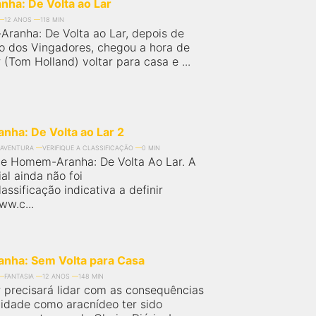
ha: De Volta ao Lar
12 ANOS
118 MIN
anha: De Volta ao Lar, depois de
do dos Vingadores, chegou a hora de
 (Tom Holland) voltar para casa e ...
ha: De Volta ao Lar 2
AVENTURA
VERIFIQUE A CLASSIFICAÇÃO
0 MIN
e Homem-Aranha: De Volta Ao Lar. A
ial ainda não foi
assificação indicativa a definir
ww.c...
ha: Sem Volta para Casa
FANTASIA
12 ANOS
148 MIN
r precisará lidar com as consequências
tidade como aracnídeo ter sido