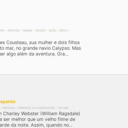
FIA
FANTASIA
DRAMA
FICÇÃO
AÇÃO
ÉPICO
es Cousteau, sua mulher e dois filhos
to mar, no grande navio Calypso. Mas
er algo além da aventura. Gra...
Espanto
FANTASIA
VERIFIQUE A CLASSIFICAÇÃO
105 MIN
m Charley Webster (William Ragsdale)
a ser melhor que um velho filme de
arde da noite. Assim, quando no...