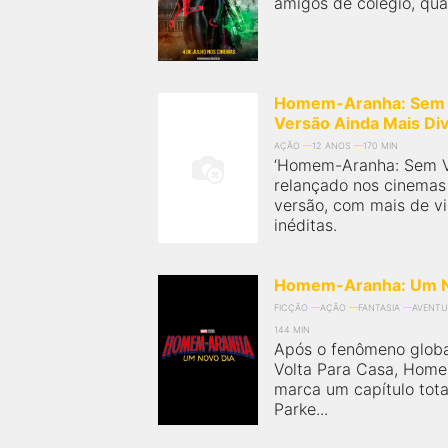
amigos de colégio, qua
Homem-Aranha: Sem V
Versão Ainda Mais Div
AÇÃO
12 ANOS
170 MIN
‘Homem-Aranha: Sem Vo
relançado nos cinemas
versão, com mais de v
inéditas.
Homem-Aranha: Um N
FICÇÃO
AÇÃO
FANTASIA
AVENTU
144 MIN
Após o fenômeno glob
Volta Para Casa, Hom
marca um capítulo tot
Parke...