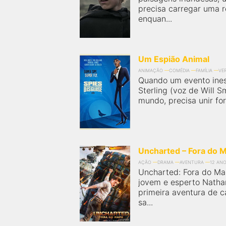
precisa carregar uma r
enquan...
Um Espião Animal
ANIMAÇÃO
COMÉDIA
FAMÍLIA
VE
Quando um evento ine
Sterling (voz de Will S
mundo, precisa unir fo
Uncharted – Fora do 
AÇÃO
DRAMA
AVENTURA
12 AN
Uncharted: Fora do Ma
jovem e esperto Natha
primeira aventura de 
sa...