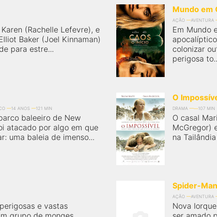
Mundo em 
AÇÃO
AVENTURA
Karen (Rachelle Lefevre), e
Em Mundo e
Elliot Baker (Joel Kinnaman)
apocalíptic
e para estre...
colonizar ou
perigosa to..
O Impossív
ICO
14 ANOS
121 MIN
DRAMA
107 MIN
 barco baleeiro de New
O casal Mar
oi atacado por algo em que
McGregor) e
r: uma baleia de imenso...
na Tailândia
Spider-Ma
AÇÃO
AVENTURA
 perigosas e vastas
Nova Iorque
 um grupo de monges
ser amado p