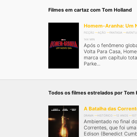
próximos a você ou a qualquer cidade em território
brasileiro. Você pode também acessar informações
Filmes em cartaz com Tom Holland
sobre cinemas, horários, assistir aos trailers e muito
mais.
Homem-Aranha: Um N
FICÇÃO
AÇÃO
FANTASIA
AVENTU
144 MIN
Após o fenômeno glob
Volta Para Casa, Hom
marca um capítulo tot
Parke...
Todos os filmes estrelados por Tom 
A Batalha das Corren
DRAMA
HISTÓRICO
12 ANOS
107
Ambientado no final do
Correntes, que foi um
Edison (Benedict Cumb