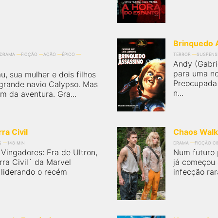
Brinquedo 
DRAMA
FICÇÃO
AÇÃO
ÉPICO
TERROR
SUSPENS
Andy (Gabr
para uma n
, sua mulher e dois filhos
Preocupada 
 grande navio Calypso. Mas
n...
m da aventura. Gra...
ra Civil
Chaos Walk
S
148 MIN
DRAMA
FICÇÃO CI
Vingadores: Era de Ultron,
Num futuro 
ra Civil´ da Marvel
já começou 
 liderando o recém
infecção rar