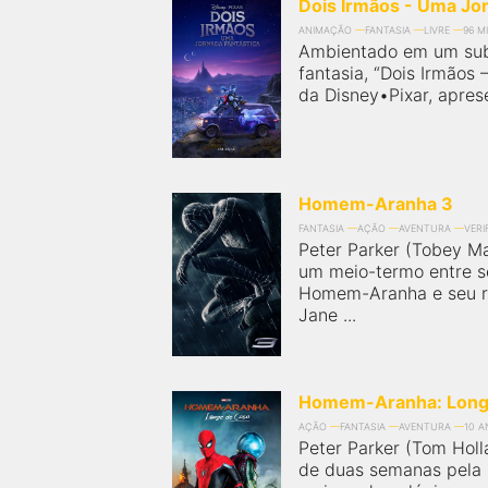
Dois Irmãos - Uma Jor
ANIMAÇÃO
FANTASIA
LIVRE
96 M
Ambientado em um su
fantasia, “Dois Irmãos
da Disney•Pixar, aprese
Homem-Aranha 3
FANTASIA
AÇÃO
AVENTURA
VERI
Peter Parker (Tobey M
um meio-termo entre s
Homem-Aranha e seu r
Jane ...
Homem-Aranha: Long
AÇÃO
FANTASIA
AVENTURA
10 
Peter Parker (Tom Hol
de duas semanas pela 