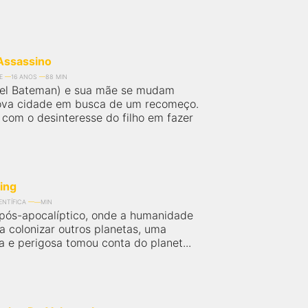
Assassino
E
16 ANOS
88 MIN
iel Bateman) e sua mãe se mudam
ova cidade em busca de um recomeço.
com o desinteresse do filho em fazer
ing
ENTÍFICA
MIN
pós-apocalíptico, onde a humanidade
a colonizar outros planetas, uma
a e perigosa tomou conta do planet...