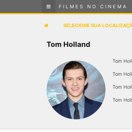
FILMES NO CINEMA
FILMES NO CINEMA
SELECIONE SUA LOCALIZAÇÃO
SELECIONE SUA LOCALIZAÇ
FILMES EM CARTAZ
Tom Holland
PRÓXIMOS LANÇAMENTOS
Tom Holl
GÊNEROS
Tom Holl
NOTÍCIAS
Tom Holl
Tom Holl
PÁGINA INICIAL
FilmesNoCinema.com.br
é o maior localizador de
filmes e sessões de cinema no Brasil. Através dele,
você pode encontrar os filmes no cinema mais