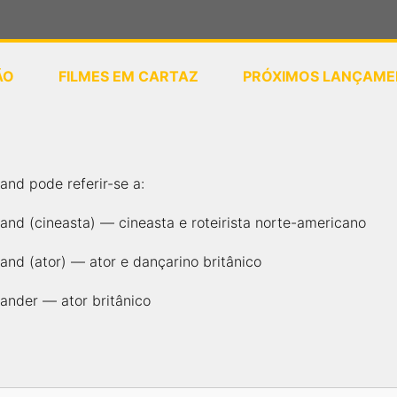
ÃO
FILMES EM CARTAZ
PRÓXIMOS LANÇAME
ou
selecione sua localização
and pode referir-se a:
and (cineasta) — cineasta e roteirista norte-americano
and (ator) — ator e dançarino britânico
ander — ator britânico