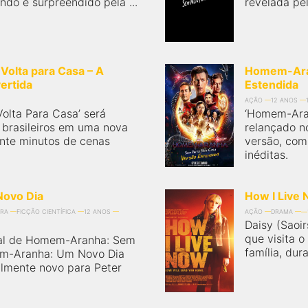
ndo é surpreendido pela ...
revelada pel
olta para Casa – A
Homem-Aran
ertida
Estendida
AÇÃO
12 ANOS
lta Para Casa’ será
‘Homem-Aran
 brasileiros em uma nova
relançado n
inte minutos de cenas
versão, com
inéditas.
ovo Dia
How I Live
RA
FICÇÃO CIENTÍFICA
12 ANOS
AÇÃO
DRAMA
Daisy (Saoi
que visita o
al de Homem-Aranha: Sem
família, dur
em-Aranha: Um Novo Dia
almente novo para Peter