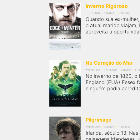
Inverno Rigoroso
SUSPENSE
DRAMA
89 MIN
Quando sua ex-mulher, 
o atual marido viajam, 
aproveita a oportunidad
No Coração do Mar
AVENTURA
FANTASIA
DRAMA
ÉP
No inverno de 1820, o
England (EUA) Essex f
ninguém podia acredita
Pilgrimage
AVENTURA
DRAMA
96 MIN
Irlanda, século 13. Nas
paisagens irlandesas,