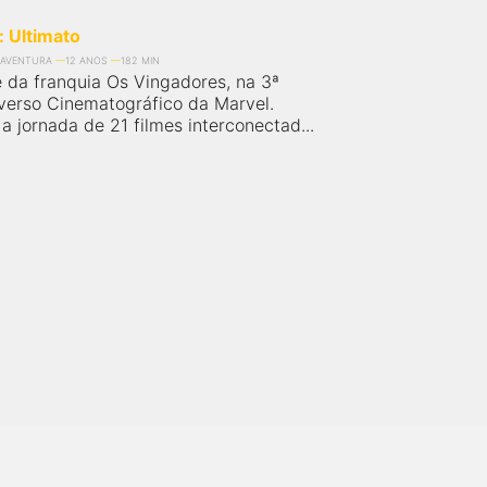
 Ultimato
AVENTURA
12 ANOS
182 MIN
e da franquia Os Vingadores, na 3ª
verso Cinematográfico da Marvel.
 jornada de 21 filmes interconectad...