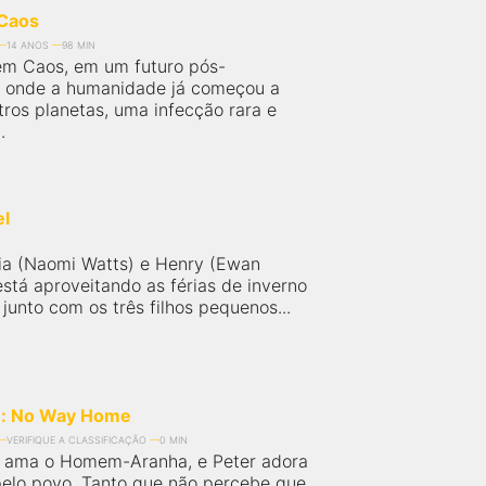
Caos
14 ANOS
98 MIN
m Caos, em um futuro pós-
o onde a humanidade já começou a
tros planetas, uma infecção rara e
.
el
ia (Naomi Watts) e Henry (Ewan
stá aproveitando as férias de inverno
 junto com os três filhos pequenos...
n: No Way Home
VERIFIQUE A CLASSIFICAÇÃO
0 MIN
 ama o Homem-Aranha, e Peter adora
elo povo. Tanto que não percebe que