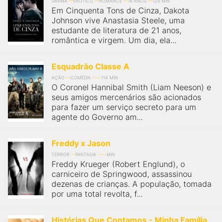
qualquer cidade em território brasileiro. Você pode também
DRAMA
ERÓTICO
ROMANCE
16 ANOS
125 MIN
Em Cinquenta Tons de Cinza, Dakota
acessar informações sobre cinemas, horários, assistir aos
trailers e muito mais.
Johnson vive Anastasia Steele, uma
estudante de literatura de 21 anos,
romântica e virgem. Um dia, ela...
Esquadrão Classe A
AÇÃO
COMÉDIA
114 MIN
O Coronel Hannibal Smith (Liam Neeson) e
seus amigos mercenários são acionados
para fazer um serviço secreto para um
agente do Governo am...
Freddy x Jason
TERROR
FANTASIA
MIN
Freddy Krueger (Robert Englund), o
carniceiro de Springwood, assassinou
dezenas de crianças. A população, tomada
por uma total revolta, f...
Histórias Que Contamos - Minha Família