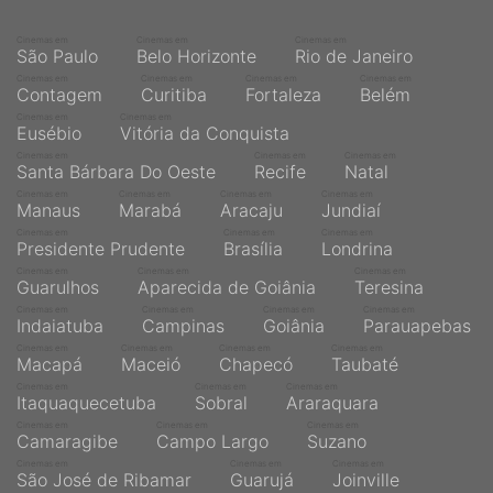
Cinemas em
Cinemas em
Cinemas em
São Paulo
Belo Horizonte
Rio de Janeiro
Cinemas em
Cinemas em
Cinemas em
Cinemas em
Contagem
Curitiba
Fortaleza
Belém
Cinemas em
Cinemas em
Eusébio
Vitória da Conquista
Cinemas em
Cinemas em
Cinemas em
Santa Bárbara Do Oeste
Recife
Natal
Cinemas em
Cinemas em
Cinemas em
Cinemas em
Manaus
Marabá
Aracaju
Jundiaí
Cinemas em
Cinemas em
Cinemas em
Presidente Prudente
Brasília
Londrina
Cinemas em
Cinemas em
Cinemas em
Guarulhos
Aparecida de Goiânia
Teresina
Cinemas em
Cinemas em
Cinemas em
Cinemas em
Indaiatuba
Campinas
Goiânia
Parauapebas
Cinemas em
Cinemas em
Cinemas em
Cinemas em
Macapá
Maceió
Chapecó
Taubaté
Cinemas em
Cinemas em
Cinemas em
Itaquaquecetuba
Sobral
Araraquara
Cinemas em
Cinemas em
Cinemas em
Camaragibe
Campo Largo
Suzano
Cinemas em
Cinemas em
Cinemas em
São José de Ribamar
Guarujá
Joinville