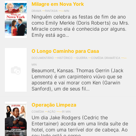
Milagre em Nova York
DRAMA
FANTASIA
MIN
Ninguém celebra as festas de fim de ano
como Emily Merkle (Doris Roberts) ou Mrs.
Miracle como ela é conhecida por alguns.
Emily está ago...
O Longo Caminho para Casa
DOCUMENTÁRIO
HISTÓRICO
GUERRA
COMÉDIA DRAMÁTICA
MIN
Beaumont, Kansas. Thomas Gerrin (Jack
Lemmon) é um carpinteiro viúvo que se
aposenta e vai morar com Ken (Garwin
Sanford), um de seus fil...
Operação Limpeza
COMÉDIA
AÇÃO
91 MIN
Um dia Jake Rodgers (Cedric the
Entertainer) acorda em uma linda suíte de
hotel, com uma terrível dor de cabeça. Ao
seu lado está o corpo...