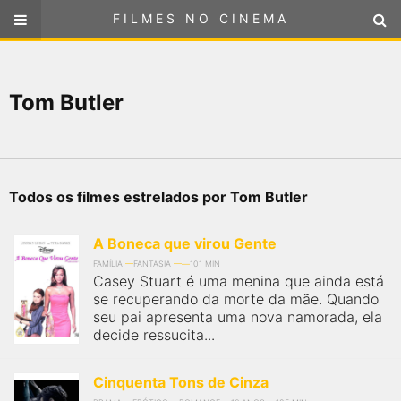
FILMES NO CINEMA
FILMES NO CINEMA
SELECIONE SUA LOCALIZAÇÃO
Tom Butler
ou
selecione sua localização
FILMES EM CARTAZ
PRÓXIMOS LANÇAMENTOS
Todos os filmes estrelados por Tom Butler
GÊNEROS
A Boneca que virou Gente
NOTÍCIAS
FAMÍLIA
FANTASIA
101 MIN
Casey Stuart é uma menina que ainda está
se recuperando da morte da mãe. Quando
PÁGINA INICIAL
seu pai apresenta uma nova namorada, ela
decide ressucita...
FilmesNoCinema.com.br
é o maior localizador de filmes e
sessões de cinema no Brasil. Através dele, você pode
Cinquenta Tons de Cinza
encontrar os filmes no cinema mais próximos a você ou a