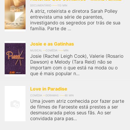
DOCUMENTÁRIO
113 MIN
A atriz, roteirista e diretora Sarah Polley
entrevista uma série de parentes,
investigando os segredos por trás de sua
família. Parte de ...
Josie e as Gatinhas
MUSICAL
COMÉDIA
MIN
Josie (Rachel Leigh Cook), Valerie (Rosario
Dawson) e Melody (Tara Reid) não se
importam com o que está na moda ou o
que é mais popular n...
Love in Paradise
COMÉDIA
DORAMAS
90 MIN
Uma jovem atriz conhecida por fazer parte
de filmes de Faroeste está prestes a ser
desmascarada pelos seus fãs. Ao ser
convidada para pas...