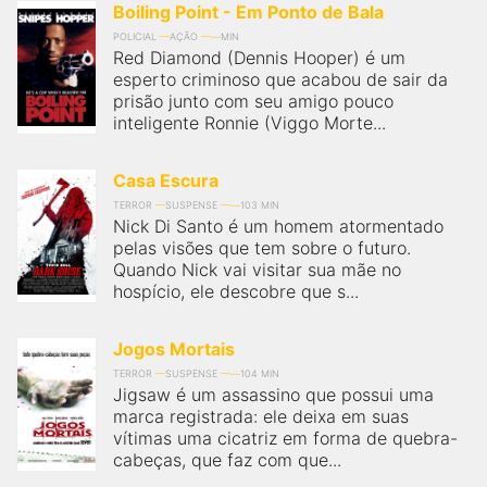
Boiling Point - Em Ponto de Bala
POLICIAL
AÇÃO
MIN
Red Diamond (Dennis Hooper) é um
esperto criminoso que acabou de sair da
prisão junto com seu amigo pouco
inteligente Ronnie (Viggo Morte...
Casa Escura
TERROR
SUSPENSE
103 MIN
Nick Di Santo é um homem atormentado
pelas visões que tem sobre o futuro.
Quando Nick vai visitar sua mãe no
hospício, ele descobre que s...
Jogos Mortais
TERROR
SUSPENSE
104 MIN
Jigsaw é um assassino que possui uma
marca registrada: ele deixa em suas
vítimas uma cicatriz em forma de quebra-
cabeças, que faz com que...