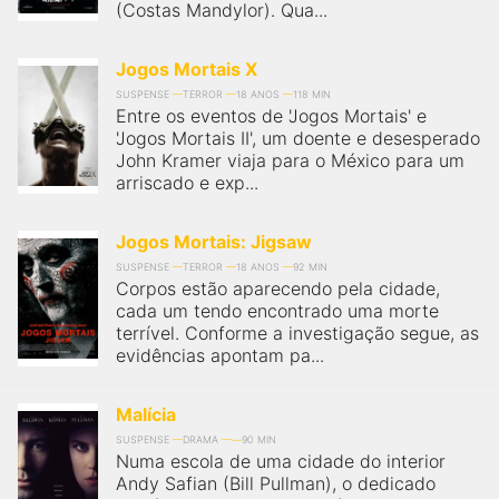
(Costas Mandylor). Qua...
Jogos Mortais X
SUSPENSE
TERROR
18 ANOS
118 MIN
Entre os eventos de 'Jogos Mortais' e
'Jogos Mortais II', um doente e desesperado
John Kramer viaja para o México para um
arriscado e exp...
Jogos Mortais: Jigsaw
SUSPENSE
TERROR
18 ANOS
92 MIN
Corpos estão aparecendo pela cidade,
cada um tendo encontrado uma morte
terrível. Conforme a investigação segue, as
evidências apontam pa...
Malícia
SUSPENSE
DRAMA
90 MIN
Numa escola de uma cidade do interior
Andy Safian (Bill Pullman), o dedicado