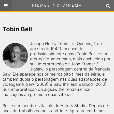
FILMES NO CINEMA
FILMES NO CINEMA
SELECIONE SUA LOCALIZAÇÃO
Tobin Bell
ou
selecione sua localização
FILMES EM CARTAZ
Joseph Henry Tobin Jr. (Queens, 7 de
PRÓXIMOS LANÇAMENTOS
agosto de 1942), conhecido
profissionalmente como Tobin Bell, é um
ator norte-americano, mais conhecido por
GÊNEROS
sua interpretação de John Kramer /
Jigsaw, o personagem central da franquia
Saw. Ele aparece nos primeiros oito filmes da série, e
NOTÍCIAS
também dubla o personagem nas duas adaptações de
videogame, Saw (2009) e Saw II: Flesh & Blood (2010).
PÁGINA INICIAL
Sua interpretação de Jigsaw lhe rendeu cinco
indicações ao prêmio e duas vitórias.
FilmesNoCinema.com.br
é o maior localizador de filmes e
Bell é um membro vitalício do Actors Studio. Depois de
sessões de cinema no Brasil. Através dele, você pode
encontrar os filmes no cinema mais próximos a você ou a
anos de trabalho como stand-in e figurante em filmes,