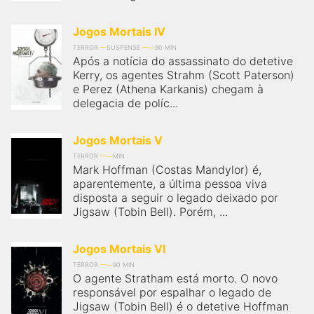
Jogos Mortais IV
TERROR
SUSPENSE
90 MIN
Após a notícia do assassinato do detetive
Kerry, os agentes Strahm (Scott Paterson)
e Perez (Athena Karkanis) chegam à
delegacia de políc...
Jogos Mortais V
TERROR
MIN
Mark Hoffman (Costas Mandylor) é,
aparentemente, a última pessoa viva
disposta a seguir o legado deixado por
Jigsaw (Tobin Bell). Porém, ...
Jogos Mortais VI
TERROR
90 MIN
O agente Stratham está morto. O novo
responsável por espalhar o legado de
Jigsaw (Tobin Bell) é o detetive Hoffman