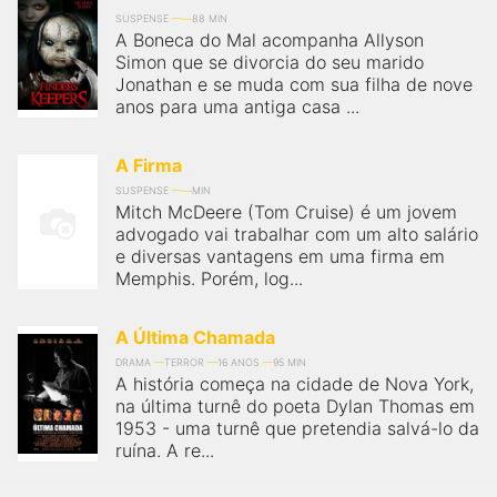
SUSPENSE
88 MIN
A Boneca do Mal acompanha Allyson
Simon que se divorcia do seu marido
Jonathan e se muda com sua filha de nove
anos para uma antiga casa ...
A Firma
SUSPENSE
MIN
Mitch McDeere (Tom Cruise) é um jovem
advogado vai trabalhar com um alto salário
e diversas vantagens em uma firma em
Memphis. Porém, log...
A Última Chamada
DRAMA
TERROR
16 ANOS
95 MIN
A história começa na cidade de Nova York,
na última turnê do poeta Dylan Thomas em
1953 - uma turnê que pretendia salvá-lo da
ruína. A re...