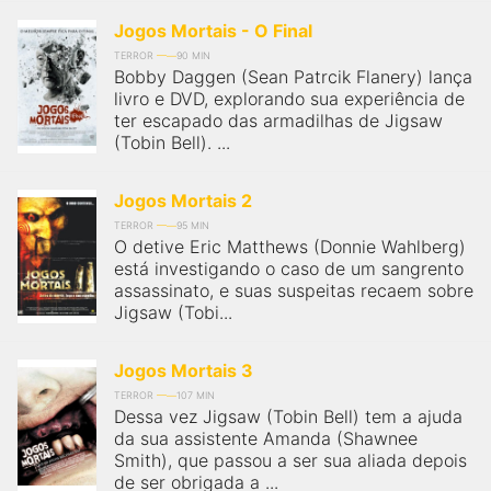
Jogos Mortais - O Final
TERROR
90 MIN
Bobby Daggen (Sean Patrcik Flanery) lança
livro e DVD, explorando sua experiência de
ter escapado das armadilhas de Jigsaw
(Tobin Bell). ...
Jogos Mortais 2
TERROR
95 MIN
O detive Eric Matthews (Donnie Wahlberg)
está investigando o caso de um sangrento
assassinato, e suas suspeitas recaem sobre
Jigsaw (Tobi...
Jogos Mortais 3
TERROR
107 MIN
Dessa vez Jigsaw (Tobin Bell) tem a ajuda
da sua assistente Amanda (Shawnee
Smith), que passou a ser sua aliada depois
de ser obrigada a ...