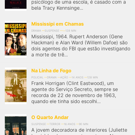
psicólogo de uma escola, é casado com a
bela Tracy Kennsinge...
Mississipi em Chamas
DRAMA
SUSPENSE
128 MIN
Mississipi, 1964. Rupert Anderson (Gene
Hackman) e Alan Ward (Willem Dafoe) são
dois agentes do FBI que estão investigando
a morte de trê...
Na Linha de Fogo
POLICIAL
DRAMA
AÇÃO
14 ANOS
128 MIN
Frank Horrigan (Clint Eastwood), um
agente do Serviço Secreto, sempre se
recorda de 22 de novembro de 1963,
quando ele tinha sido escolhi...
O Quarto Andar
SUSPENSE
TERROR
16 ANOS
90 MIN
A jovem decoradora de interiores (Juliette