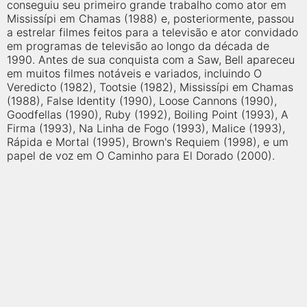
qualquer cidade em território brasileiro. Você pode também
conseguiu seu primeiro grande trabalho como ator em
acessar informações sobre cinemas, horários, assistir aos
Mississípi em Chamas (1988) e, posteriormente, passou
trailers e muito mais.
a estrelar filmes feitos para a televisão e ator convidado
em programas de televisão ao longo da década de
1990. Antes de sua conquista com a Saw, Bell apareceu
em muitos filmes notáveis ​​e variados, incluindo O
Veredicto (1982), Tootsie (1982), Mississípi em Chamas
(1988), False Identity (1990), Loose Cannons (1990),
Goodfellas (1990), Ruby (1992), Boiling Point (1993), A
Firma (1993), Na Linha de Fogo (1993), Malice (1993),
Rápida e Mortal (1995), Brown's Requiem (1998), e um
papel de voz em O Caminho para El Dorado (2000).