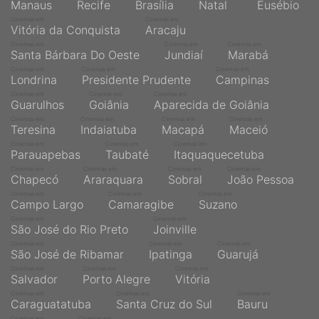
Manaus
Recife
Brasília
Natal
Eusébio
Cinemas em
Cinemas em
Vitória da Conquista
Aracaju
Cinemas em
Cinemas em
Cinemas em
Santa Bárbara Do Oeste
Jundiaí
Marabá
Cinemas em
Cinemas em
Cinemas em
Londrina
Presidente Prudente
Campinas
Cinemas em
Cinemas em
Cinemas em
Guarulhos
Goiânia
Aparecida de Goiânia
Cinemas em
Cinemas em
Cinemas em
Cinemas em
Teresina
Indaiatuba
Macapá
Maceió
Cinemas em
Cinemas em
Cinemas em
Parauapebas
Taubaté
Itaquaquecetuba
Cinemas em
Cinemas em
Cinemas em
Cinemas em
Chapecó
Araraquara
Sobral
João Pessoa
Cinemas em
Cinemas em
Cinemas em
Campo Largo
Camaragibe
Suzano
Cinemas em
Cinemas em
São José do Rio Preto
Joinville
Cinemas em
Cinemas em
Cinemas em
São José de Ribamar
Ipatinga
Guarujá
Cinemas em
Cinemas em
Cinemas em
Salvador
Porto Alegre
Vitória
Cinemas em
Cinemas em
Cinemas em
Caraguatatuba
Santa Cruz do Sul
Bauru
Cinemas em
Cinemas em