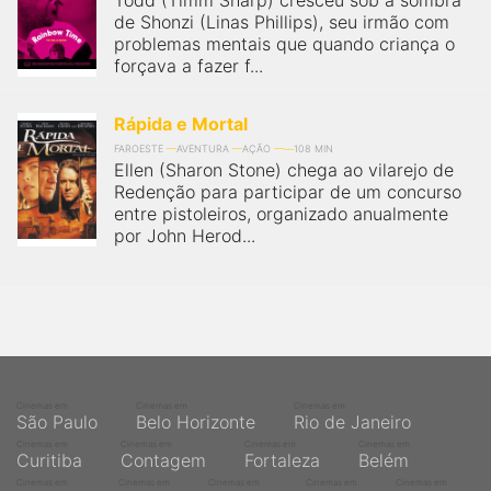
Todd (Timm Sharp) cresceu sob a sombra
de Shonzi (Linas Phillips), seu irmão com
problemas mentais que quando criança o
forçava a fazer f...
Rápida e Mortal
FAROESTE
AVENTURA
AÇÃO
108 MIN
Ellen (Sharon Stone) chega ao vilarejo de
Redenção para participar de um concurso
entre pistoleiros, organizado anualmente
por John Herod...
Cinemas em
Cinemas em
Cinemas em
São Paulo
Belo Horizonte
Rio de Janeiro
Cinemas em
Cinemas em
Cinemas em
Cinemas em
Curitiba
Contagem
Fortaleza
Belém
Cinemas em
Cinemas em
Cinemas em
Cinemas em
Cinemas em