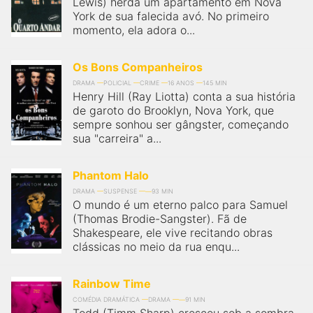
Lewis) herda um apartamento em Nova
York de sua falecida avó. No primeiro
momento, ela adora o...
Os Bons Companheiros
DRAMA
POLICIAL
CRIME
16 ANOS
145 MIN
Henry Hill (Ray Liotta) conta a sua história
de garoto do Brooklyn, Nova York, que
sempre sonhou ser gângster, começando
sua "carreira" a...
Phantom Halo
DRAMA
SUSPENSE
93 MIN
O mundo é um eterno palco para Samuel
(Thomas Brodie-Sangster). Fã de
Shakespeare, ele vive recitando obras
clássicas no meio da rua enqu...
Rainbow Time
COMÉDIA DRAMÁTICA
DRAMA
91 MIN