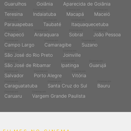
Guarulhos
Goiânia
Aparecida de Goiânia
Cinemas em
Cinemas em
Cinemas em
Cinemas em
Teresina
Indaiatuba
Macapá
Maceió
Cinemas em
Cinemas em
Cinemas em
Parauapebas
Taubaté
Itaquaquecetuba
Cinemas em
Cinemas em
Cinemas em
Cinemas em
Chapecó
Araraquara
Sobral
João Pessoa
Cinemas em
Cinemas em
Cinemas em
Campo Largo
Camaragibe
Suzano
Cinemas em
Cinemas em
São José do Rio Preto
Joinville
Cinemas em
Cinemas em
Cinemas em
São José de Ribamar
Ipatinga
Guarujá
Cinemas em
Cinemas em
Cinemas em
Salvador
Porto Alegre
Vitória
Cinemas em
Cinemas em
Cinemas em
Caraguatatuba
Santa Cruz do Sul
Bauru
Cinemas em
Cinemas em
Caruaru
Vargem Grande Paulista