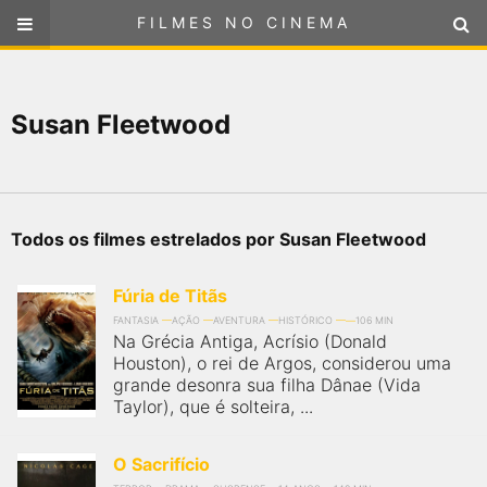
FILMES NO CINEMA
FILMES NO CINEMA
SELECIONE SUA LOCALIZAÇÃO
Susan Fleetwood
ou
selecione sua localização
FILMES EM CARTAZ
PRÓXIMOS LANÇAMENTOS
Todos os filmes estrelados por Susan Fleetwood
GÊNEROS
Fúria de Titãs
NOTÍCIAS
FANTASIA
AÇÃO
AVENTURA
HISTÓRICO
106 MIN
Na Grécia Antiga, Acrísio (Donald
Houston), o rei de Argos, considerou uma
PÁGINA INICIAL
grande desonra sua filha Dânae (Vida
Taylor), que é solteira, ...
FilmesNoCinema.com.br
é o maior localizador de filmes e
sessões de cinema no Brasil. Através dele, você pode
O Sacrifício
encontrar os filmes no cinema mais próximos a você ou a