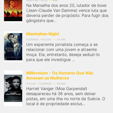
AVENTURA
AÇÃO
MIN
Na Marselha dos anos 20, lutador de boxe
(Jean-Claude Van Damme) vence luta que
deveria perder de propósito. Para fugir dos
gângsters que...
Manhattan Night
SUSPENSE
POLICIAL
114 MIN
Um experiente jornalista começa a se
relacionar com uma jovem e atraente
moça. Ela, entretanto, deseja seduzí-lo
para que ele investigue ...
Millennium - Os Homens Que Não
Amavam as Mulheres
POLICIAL
SUSPENSE
158 MIN
Harriet Vanger (Moa Garpendal)
desapareceu há 36 anos, sem deixar
pistas, em uma ilha no norte da Suécia. O
local é de propriedade exclus...