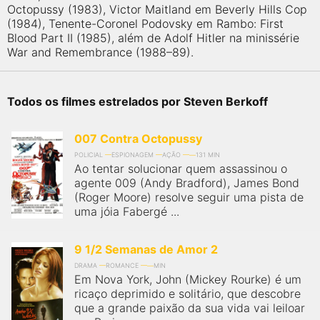
Octopussy (1983), Victor Maitland em Beverly Hills Cop
(1984), Tenente-Coronel Podovsky em Rambo: First
Blood Part II (1985), além de Adolf Hitler na minissérie
War and Remembrance (1988–89).
Todos os filmes estrelados por Steven Berkoff
007 Contra Octopussy
POLICIAL
ESPIONAGEM
AÇÃO
131 MIN
Ao tentar solucionar quem assassinou o
agente 009 (Andy Bradford), James Bond
(Roger Moore) resolve seguir uma pista de
uma jóia Fabergé ...
9 1/2 Semanas de Amor 2
DRAMA
ROMANCE
MIN
Em Nova York, John (Mickey Rourke) é um
ricaço deprimido e solitário, que descobre
que a grande paixão da sua vida vai leiloar