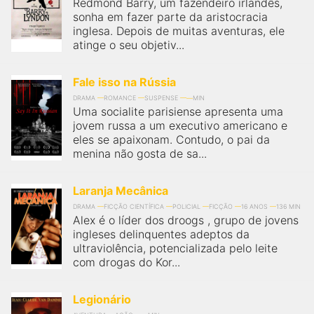
Redmond Barry, um fazendeiro irlandês,
sonha em fazer parte da aristocracia
inglesa. Depois de muitas aventuras, ele
atinge o seu objetiv...
Fale isso na Rússia
DRAMA
ROMANCE
SUSPENSE
MIN
Uma socialite parisiense apresenta uma
jovem russa a um executivo americano e
eles se apaixonam. Contudo, o pai da
menina não gosta de sa...
Laranja Mecânica
DRAMA
FICÇÃO CIENTÍFICA
POLICIAL
FICÇÃO
16 ANOS
136 MIN
Alex é o líder dos droogs , grupo de jovens
ingleses delinquentes adeptos da
ultraviolência, potencializada pelo leite
com drogas do Kor...
Legionário