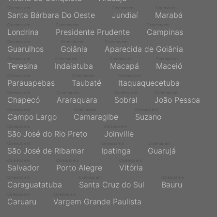
Cinemas em
Cinemas em
Cinemas em
Santa Bárbara Do Oeste
Jundiaí
Marabá
Cinemas em
Cinemas em
Cinemas em
Londrina
Presidente Prudente
Campinas
Cinemas em
Cinemas em
Cinemas em
Guarulhos
Goiânia
Aparecida de Goiânia
Cinemas em
Cinemas em
Cinemas em
Cinemas em
Teresina
Indaiatuba
Macapá
Maceió
Cinemas em
Cinemas em
Cinemas em
Parauapebas
Taubaté
Itaquaquecetuba
Cinemas em
Cinemas em
Cinemas em
Cinemas em
Chapecó
Araraquara
Sobral
João Pessoa
Cinemas em
Cinemas em
Cinemas em
Campo Largo
Camaragibe
Suzano
Cinemas em
Cinemas em
São José do Rio Preto
Joinville
Cinemas em
Cinemas em
Cinemas em
São José de Ribamar
Ipatinga
Guarujá
Cinemas em
Cinemas em
Cinemas em
Salvador
Porto Alegre
Vitória
Cinemas em
Cinemas em
Cinemas em
Caraguatatuba
Santa Cruz do Sul
Bauru
Cinemas em
Cinemas em
Caruaru
Vargem Grande Paulista