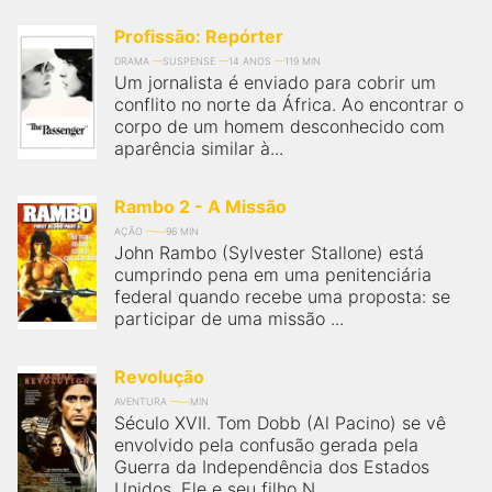
Profissão: Repórter
DRAMA
SUSPENSE
14 ANOS
119 MIN
Um jornalista é enviado para cobrir um
conflito no norte da África. Ao encontrar o
corpo de um homem desconhecido com
aparência similar à...
Rambo 2 - A Missão
AÇÃO
96 MIN
John Rambo (Sylvester Stallone) está
cumprindo pena em uma penitenciária
federal quando recebe uma proposta: se
participar de uma missão ...
Revolução
AVENTURA
MIN
Século XVII. Tom Dobb (Al Pacino) se vê
envolvido pela confusão gerada pela
Guerra da Independência dos Estados
Unidos. Ele e seu filho N...