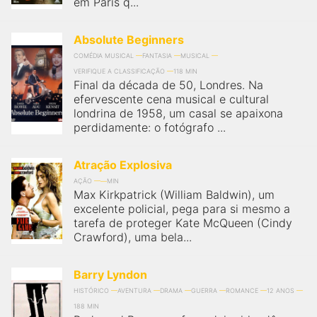
em Paris q...
Absolute Beginners
COMÉDIA MUSICAL
FANTASIA
MUSICAL
VERIFIQUE A CLASSIFICAÇÃO
118 MIN
Final da década de 50, Londres. Na
efervescente cena musical e cultural
londrina de 1958, um casal se apaixona
perdidamente: o fotógrafo ...
Atração Explosiva
AÇÃO
MIN
Max Kirkpatrick (William Baldwin), um
excelente policial, pega para si mesmo a
tarefa de proteger Kate McQueen (Cindy
Crawford), uma bela...
Barry Lyndon
HISTÓRICO
AVENTURA
DRAMA
GUERRA
ROMANCE
12 ANOS
188 MIN