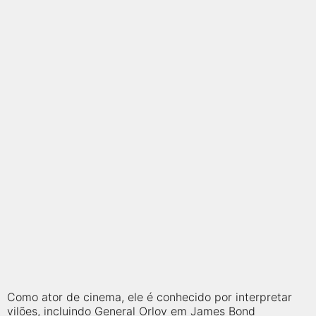
qualquer cidade em território brasileiro. Você pode também
acessar informações sobre cinemas, horários, assistir aos
trailers e muito mais.
Como ator de cinema, ele é conhecido por interpretar
vilões, incluindo General Orlov em James Bond