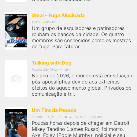
Steal - Fuga Alucinada
AÇÃO
85 MIN
Um grupo de esquiadores e patinadores
roubam os bancos da cidade. Os quatro
membros são conhecidos como os mestres
da fuga. Para faturar ...
Talking with Dog
FICÇÃO CIENTÍFICA
MIN
No ano de 2026, o mundo está em situação
pós-apocalíptica devido aos extremos
efeitos do aquecimento global. Privados de
comunicação e tr...
Um Tira da Pesada
POLICIAL
AÇÃO
COMÉDIA
12 ANOS
105 MIN
Poucas horas depois de chegar em Detroit
Mikey Tandino (James Russo) foi morto.
Axel Foley (Eddie Murphy), policial e seu