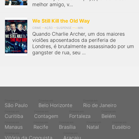
melhor amigo, v...
We Still Kill the Old Way
CRIME
AÇÃO
SUSPENSE
MIN
Quando Charlie Archer, um dos maiores
violões aposentados da periferia de
Londres, é brutalmente assassinado por um
gangster de rua, seu ...
Cinemas em
Cinemas em
Cinemas em
São Paulo
Belo Horizonte
Rio de Janeiro
Cinemas em
Cinemas em
Cinemas em
Cinemas em
Curitiba
Contagem
Fortaleza
Belém
Cinemas em
Cinemas em
Cinemas em
Cinemas em
Cinemas em
Manaus
Recife
Brasília
Natal
Eusébio
Cinemas em
Cinemas em
Vitória da Conquista
Aracaju