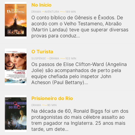
No Início
DRAMA
AVENTURA
189 MIN
O conto bíblico de Gênesis e Êxodos. De
acordo com o Velho Testameno, Abraão
(Martin Landau) teve que superar diversas
provas para conduz...
O Turista
SUSPENSE
DRAMA
103 MIN
Os passos de Elise Clifton-Ward (Angelina
Jolie) são acompanhados de perto pela
equipe chefiada pelo inspetor John
Acheson (Paul Bettany)...
Prisioneiro do Rio
DRAMA
90 MIN
Na década de 60, Ronald Biggs foi um dos
protagonistas do mais célebre assalto ao
trem pagador na Inglaterra. 25 anos mais
tarde, um dete...