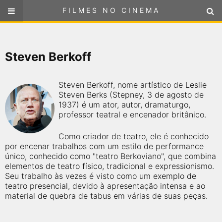
FILMES NO CINEMA
FILMES NO CINEMA
SELECIONE SUA LOCALIZAÇÃO
Steven Berkoff
ou
selecione sua localização
FILMES EM CARTAZ
Steven Berkoff, nome artístico de Leslie
PRÓXIMOS LANÇAMENTOS
Steven Berks (Stepney, 3 de agosto de
1937) é um ator, autor, dramaturgo,
professor teatral e encenador britânico.
GÊNEROS
Como criador de teatro, ele é conhecido
NOTÍCIAS
por encenar trabalhos com um estilo de performance
único, conhecido como "teatro Berkoviano", que combina
elementos de teatro físico, tradicional e expressionismo.
PÁGINA INICIAL
Seu trabalho às vezes é visto como um exemplo de
teatro presencial, devido à apresentação intensa e ao
material de quebra de tabus em várias de suas peças.
FilmesNoCinema.com.br
é o maior localizador de filmes e
sessões de cinema no Brasil. Através dele, você pode
encontrar os filmes no cinema mais próximos a você ou a