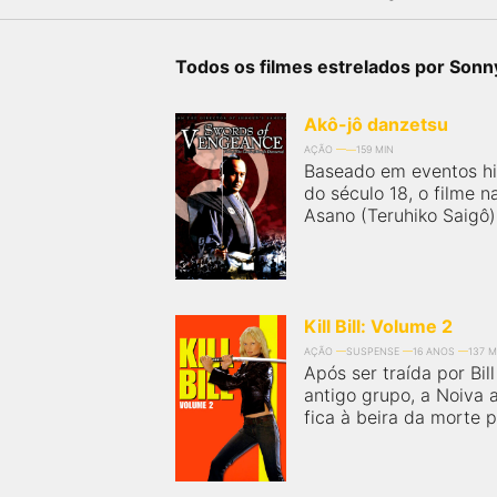
próximos a você ou a qualquer cidade em território
brasileiro. Você pode também acessar informações
sobre cinemas, horários, assistir aos trailers e muito
mais.
Todos os filmes estrelados por Sonn
Akô-jô danzetsu
AÇÃO
159 MIN
Baseado em eventos hi
do século 18, o filme n
Asano (Teruhiko Saigô)
Kill Bill: Volume 2
AÇÃO
SUSPENSE
16 ANOS
137 M
Após ser traída por Bil
antigo grupo, a Noiva
fica à beira da morte p