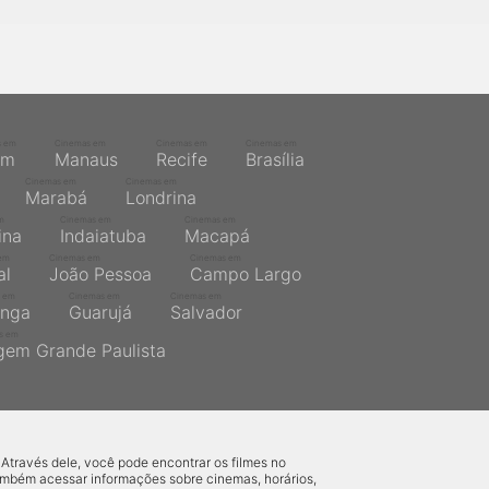
s em
Cinemas em
Cinemas em
Cinemas em
ém
Manaus
Recife
Brasília
Cinemas em
Cinemas em
Marabá
Londrina
m
Cinemas em
Cinemas em
ina
Indaiatuba
Macapá
em
Cinemas em
Cinemas em
al
João Pessoa
Campo Largo
 em
Cinemas em
Cinemas em
inga
Guarujá
Salvador
s em
gem Grande Paulista
 Através dele, você pode encontrar os filmes no
também acessar informações sobre cinemas, horários,