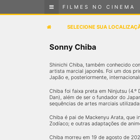
FILMES NO CINEMA
FILMES NO CINEMA
SELECIONE SUA LOCALIZAÇÃO
SELECIONE SUA LOCALIZAÇ
FILMES EM CARTAZ
Sonny Chiba
PRÓXIMOS LANÇAMENTOS
Shinichi Chiba, também conhecido como
artista marcial japonês. Foi um dos pri
GÊNEROS
Japão e, posteriormente, internaciona
NOTÍCIAS
Chiba foi faixa preta em Ninjutsu (4.º 
Dan), além de ser o fundador do Japa
sequências de artes marciais utilizada
PÁGINA INICIAL
Chiba é pai de Mackenyu Arata, que int
Zodíaco; e outras adaptações de ani
FilmesNoCinema.com.br
é o maior localizador de
filmes e sessões de cinema no Brasil. Através dele,
você pode encontrar os filmes no cinema mais
Chiba morreu em 19 de agosto de 2021