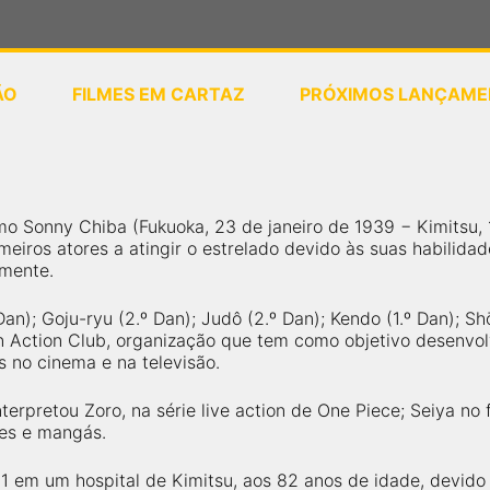
ÃO
FILMES EM CARTAZ
PRÓXIMOS LANÇAME
ou
selecione sua localização
 Sonny Chiba (Fukuoka, 23 de janeiro de 1939 − Kimitsu, 1
meiros atores a atingir o estrelado devido às suas habilidad
lmente.
Dan); Goju-ryu (2.º Dan); Judô (2.º Dan); Kendo (1.º Dan); Shō
n Action Club, organização que tem como objetivo desenvolv
s no cinema e na televisão.
erpretou Zoro, na série live action de One Piece; Seiya no 
mes e mangás.
 em um hospital de Kimitsu, aos 82 anos de idade, devido