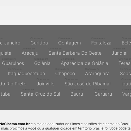
em
Cinemas em
Cinemas em
Cinemas em
Cinema
de Janeiro
Curitiba
Contagem
Fortaleza
Bel
Cinemas em
Cinemas em
Cinemas em
quista
Aracaju
Santa Bárbara Do Oeste
Jundiaí
Cinemas em
Cinemas em
Cinemas em
Cinemas e
Guarulhos
Goiânia
Aparecida de Goiânia
Teres
Cinemas em
Cinemas em
Cinemas em
Cinemas 
Itaquaquecetuba
Chapecó
Araraquara
Sobr
Cinemas em
Cinemas em
Cinemas
do Rio Preto
Joinville
São José de Ribamar
Ipat
Cinemas em
Cinemas em
Cinemas em
Cinema
atuba
Santa Cruz do Sul
Bauru
Caruaru
Var
sNoCinema.com.br
é o maior localizador de filmes e sessões de cinema no Brasil.
 mais próximos a você ou a qualquer cidade em território brasileiro. Você pode 