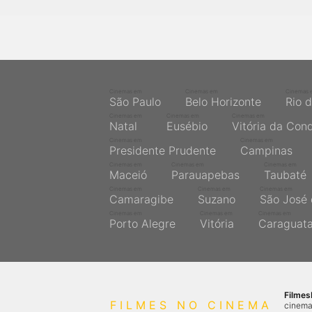
Cinemas em
Cinemas em
Cinemas 
São Paulo
Belo Horizonte
Rio 
Cinemas em
Cinemas em
Cinemas em
Natal
Eusébio
Vitória da Con
Cinemas em
Cinemas em
Presidente Prudente
Campinas
Cinemas em
Cinemas em
Cinemas em
Maceió
Parauapebas
Taubaté
Cinemas em
Cinemas em
Cinemas em
Camaragibe
Suzano
São José 
Cinemas em
Cinemas em
Cinemas em
Porto Alegre
Vitória
Caraguat
Filme
FILMES NO CINEMA
cinema