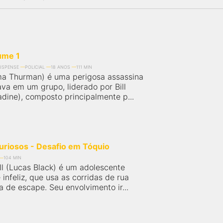
lume 1
USPENSE
POLICIAL
18 ANOS
111 MIN
a Thurman) é uma perigosa assassina
va em um grupo, liderado por Bill
adine), composto principalmente p...
uriosos - Desafio em Tóquio
104 MIN
l (Lucas Black) é um adolescente
e infeliz, que usa as corridas de rua
 de escape. Seu envolvimento ir...