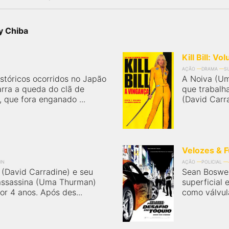
y Chiba
Kill Bill: Vo
AÇÃO
DRAMA
S
stóricos ocorridos no Japão
A Noiva (Um
arra a queda do clã de
que trabalha
, que fora enganado ...
(David Carr
Velozes & F
IN
AÇÃO
POLICIAL
l (David Carradine) e seu
Sean Boswel
 assassina (Uma Thurman)
superficial 
or 4 anos. Após des...
como válvula